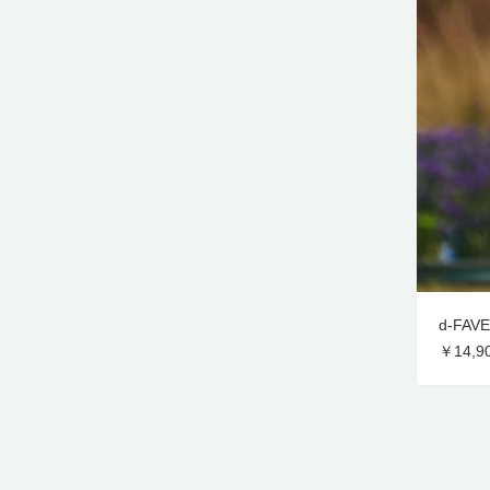
d-F
￥14,9