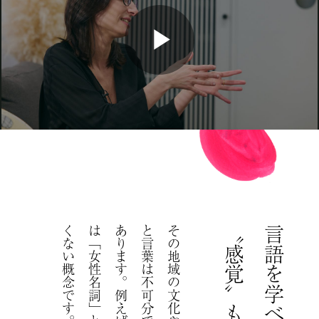
。
〝感覚〟もわかる？
言語を学べば