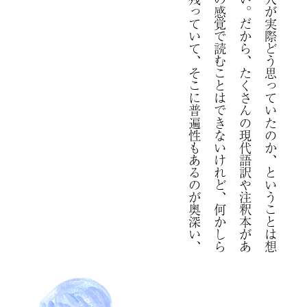
「
そ
の
当
時
の
人
が
実
際
ど
う
思
っ
て
い
た
の
か
、
と
い
う
こ
と
は
想
像
す
る
し
か
な
い
。
だ
か
ら
、
た
く
さ
ん
の
現
代
語
訳
や
注
釈
本
が
あ
り
ま
す
。
当
時
の
感
覚
で
読
む
こ
と
は
で
き
な
い
け
れ
ど
、
何
か
し
ら
の
意
味
は
ま
だ
残
っ
て
い
て
、
そ
こ
に
普
遍
性
も
あ
る
の
が
奥
深
い
、
と
思
い
ま
す