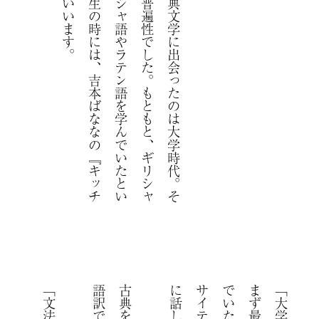
イ
ザ
ベ
ラ
さ
ん
が
日
本
の
古
典
文
学
に
出
会
っ
た
の
は
大
学
時
代
。
そ
の
時
に
感
じ
た
の
も
、
こ
の
普
遍
性
で
し
た
。
も
と
も
と
、
ギ
リ
シ
ャ
神
話
に
ハ
マ
っ
て
古
代
ギ
リ
シ
ャ
語
や
ラ
テ
ン
語
を
学
ん
で
い
た
と
い
う
生
粋
の
文
学
好
き
。
高
校
生
の
時
に
は
、
吉
本
ば
な
な
の
『
キ
ッ
チ
ン
』
を
読
ん
で
共
感
し
た
と
い
い
ま
す