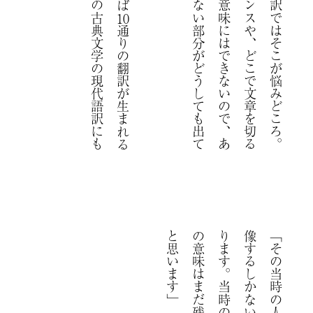
10
通
り
の
翻
訳
が
生
ま
れ
る
が
面
白
い
と
こ
ろ
。
そ
れ
は
、
日
本
の
古
典
文
学
の
現
代
語
訳
に
も
え
る
こ
と
で
す
」