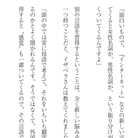
得
で
「
頭
の
中
で
は
常
に
母
語
で
考
え
て
、
そ
れ
を
い
ち
い
ち
翻
訳
し
て
い
る
の
か
と
よ
く
聞
か
れ
る
ん
で
す
。
そ
う
。
別
の
言
語
を
習
得
す
る
と
い
う
こ
と
は
、
全
く
新
し
い
脳
み
そ
を
も
う
一
つ
持
つ
こ
と
だ
と
、
イ
ザ
ベ
ラ
さ
ん
は
教
え
て
く
れ
ま
し
た
」
「
面
白
い
も
の
で
、
『
イ
ン
タ
ー
ネ
ッ
ト
』
な
ど
の
新
し
い
言
葉
が
出
て
く
る
と
女
性
名
詞
か
、
男
性
名
詞
か
、
と
い
う
振
り
分
け
が
も
れ
な
く
つ
い
て
く
る
ん
で
す
よ
は
な
く
て
、
外
国
語
を
習
す
る
と
〝
感
覚
〟
も
一
緒
つ
い
て
く
る
の
で
、
そ
の
言
語
で
し
か
表
で
き
な
い
も
の
が
分
か
り
ま
す
。
翻
訳
で
は
そ
こ
が
悩
み
ど
こ
ろ
。
本
語
で
あ
れ
ば
、
丁
寧
語
の
ニ
ュ
ア
ン
ス
や
、
ど
こ
で
文
章
を
切
る
、
と
い
う
点
が
難
し
い
。
全
く
同
じ
意
味
に
は
で
き
な
い
の
で
、
あ
意
味
、
言
語
を
裏
切
ら
な
き
ゃ
い
け
な
い
部
分
が
ど
う
し
て
も
出
て
ま
す