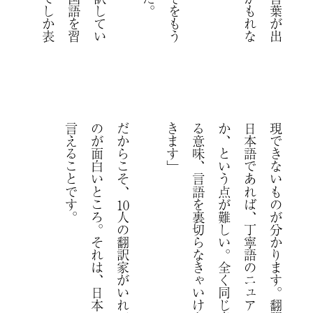
。
の
言
だからこそ、
」
現
日
か
る
き
10
人の翻訳家がいれば