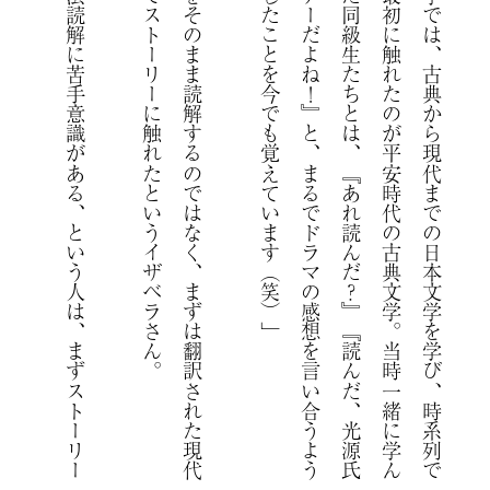
「
文
法
読
解
に
苦
手
意
識
が
あ
る
、
と
い
う
人
は
、
ま
ず
ス
ト
ー
リ
ー
頭
に
入
れ
る
の
が
お
す
す
め
で
す
。
私
は
当
時
、
古
典
を
読
ん
で
い
、
今
の
自
分
と
は
着
る
物
も
住
む
家
も
全
く
異
な
る
文
化
や
、
男
女
顔
を
合
わ
せ
て
は
な
ら
な
い
と
い
う
習
慣
も
不
思
議
で
し
た
。
で
、
全
く
違
う
か
ら
こ
そ
、
愛
や
嫉
妬
、
悲
し
み
や
嬉
し
さ
と
い
う
感
の
普
遍
性
が
よ
り
際
立
っ
た
の
で
し
ょ
う
。
古
典
を
そ
の
ま
ま
読
解
す
る
の
で
は
な
く
、
ま
ず
は
翻
訳
さ
れ
た
現
代
語
訳
で
ス
ト
ー
リ
ー
に
触
れ
た
と
い
う
イ
ザ
ベ
ラ
さ
ん
に
」
よ
「
大
学
で
は
、
古
典
か
ら
現
代
ま
で
の
日
本
文
学
を
学
び
、
時
系
列
で
ま
ず
最
初
に
触
れ
た
の
が
平
安
時
代
の
古
典
文
学
。
当
時
一
緒
に
学
ん
で
い
た
同
級
生
た
ち
と
は
、
『
あ
れ
読
ん
だ
？
』
『
読
ん
だ
、
光
源
氏
サ
イ
テ
ー
だ
ね
！
』
と
、
ま
る
で
ド
ラ
マ
の
感
想
を
言
い
合
う
よ
う
話
し
た
こ
と
を
今
で
も
覚
え
て
い
ま
す
（
笑
）