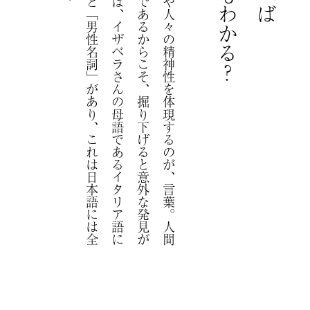
そ
の
地
域
の
文
化
や
人
々
の
精
神
性
を
体
現
す
る
の
が
、
言
葉
。
人
間
と
言
葉
は
不
可
分
で
あ
る
か
ら
こ
そ
、
掘
り
下
げ
る
と
意
外
な
発
見
が
あ
り
ま
す
。
例
え
ば
、
イ
ザ
ベ
ラ
さ
ん
の
母
語
で
あ
る
イ
タ
リ
ア
語
に
は
「
女
性
名
詞
」
と
「
男
性
名
詞
」
が
あ
り
、
こ
れ
は
日
本
語
に
は
全
く
な
い
概
念
で
す