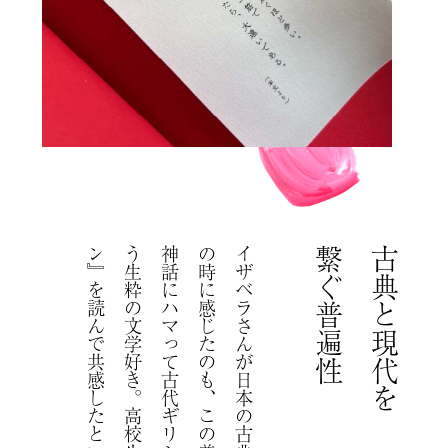
。
繋ぐ普遍性
古典と現代を