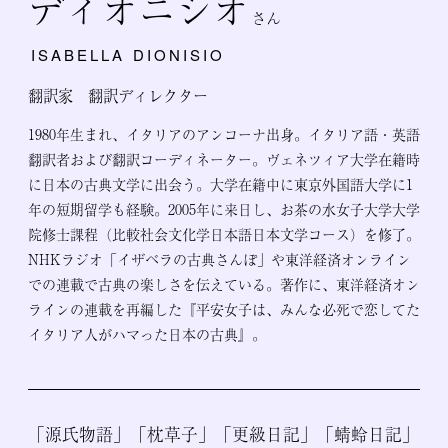
ディオニシオ
さん
ISABELLA DIONISIO
翻訳家 翻訳ディレクター
1980年生まれ、イタリアのアンコーナ出身。イタリア語・英語
翻訳者および翻訳コーディネーター。ヴェネツィア大学在籍時
に日本の古典文学に出会う。大学在籍中に東京外国語大学に1
年の短期留学も経験。2005年に来日し、お茶の水女子大学大学
院修士課程（比較社会文化学日本語日本文学コース）を修了。
NHKラジオ「イザベラの古典さんぽ」や東洋経済オンライン
での連載で古典の楽しさを伝えている。著作に、東洋経済オン
ラインの連載を再編した『平安女子は、みんな必死で恋してた
イタリア人がハマった日本の古典』。
「源氏物語」「枕草子」「更級日記」「蜻蛉日記」