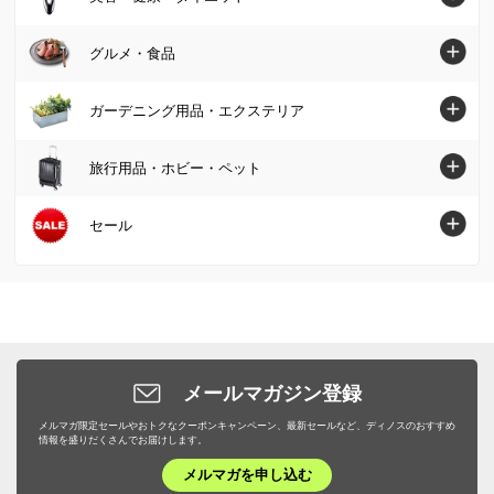
パーカー・スウェット/トレーナー
肌掛け布団・ダウンケット
レディース腕時計
水切りかご/ラック・シンク周り用品
ベッド
インテリア雑貨
美容・健康・ダイエットトップへ
Tシャツ・カットソー
グルメ・食品
敷布団
帽子・サングラス・手袋・ベルト
保存容器・キャニスター・オイルポット
壁面収納・システム収納
照明器具/ライト・時計
スキンケア・基礎化粧品
コート
毛布・タオルケット
グルメ・食品トップへ
ストール・スカーフ・マフラー
ガーデニング用品・エクステリア
米びつ・ライスストッカー
リビング収納
絵画・アート・ウォールデコレーション
化粧品・メイクアップ
ジャケット
布団セット
グルメまとめ割
傘・レイングッズ
キッチン用品収納
ガーデニング用品・エクステリアトップへ
本棚・ラック・シェルフ
旅行用品・ホビー・ペット
インテリアグリーン・造花
フェイスケア・美顔器
フォーマル・スーツ・着物
敷きパッド・ベッドパッド
お惣菜
メンズファッション雑貨
お弁当用品・水筒
屋外収納庫・物置
キッチン収納・食器棚
掃除/お手入れ用品
旅行用品・ホビー・ペットトップへ
セール
健康食品・サプリメント
大きいサイズ
枕・抱き枕
肉・卵・乳製品
ファッション小物 その他
エプロン・割烹着
ガーデンファニチャー
衣類収納
ゴミ箱・ダストボックス
スーツケース・キャリーバッグ
ヘアケア
SALE SHOP（セールショップ）
女性下着・インナー・パジャマ
布団カバー・シーツ
魚・海産物
食器・カトラリー・グラス
日除けシェード・ガーデンパラソル
小物収納・フリーボックス
洗濯用品・物干し
旅行カバン・シューズ・ファッション
ボディケア・脱毛器
ファッション
ユニセックス・メンズファッション
寝具・布団 その他
お米・パン・麺類
ピッチャー・冷水筒・麦茶ポット
ガーデンオーナメント・置物
トイレ/洗面所/ランドリー収納
バス用品・バスマット
旅行用小物
ダイエット・エクササイズ
バッグ・靴・アクセサリー
サステナブル
布団クリーニング・リフォーム
スイーツ・お菓子
ケトル・やかん
敷石・防草シート・芝
メールマガジン登録
下駄箱/玄関収納
トイレ用品・トイレマット
旅行用便利グッズ
機能性シューズ・サンダル
家具・収納
サステナブル
野菜・果物
メルマガ限定セールやおトクなクーポンキャンペーン、最新セールなど、ディノスのおすすめ
包丁・キッチンツール
プランター・植木鉢・鉢カバー
子供部屋/キッズ収納・家具
タオル・スリッパ
情報を盛りだくさんでお届けします。
キッズ・ベビー
補整下着・シェイプインナー
カーテン・ラグ・ソファカバー
ドリンク・飲み物
テーブルクロス・ランチョンマット
メルマガを申し込む
フラワースタンド・プランタースタンド・花台
ホームオフィス家具
生活雑貨・便利グッズ
キャラクターグッズ