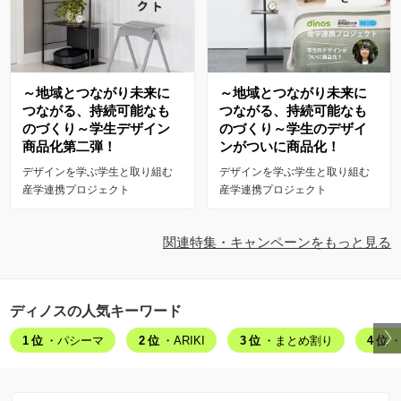
～地域とつながり未来に
～地域とつながり未来に
つながる、持続可能なも
つながる、持続可能なも
のづくり～学生デザイン
のづくり～学生のデザイ
商品化第二弾！
ンがついに商品化！
デザインを学ぶ学生と取り組む
デザインを学ぶ学生と取り組む
産学連携プロジェクト
産学連携プロジェクト
関連特集・キャンペーンをもっと見る
ディノスの人気キーワード
1位
・パシーマ
2位
・ARIKI
3位
・まとめ割り
4位
・