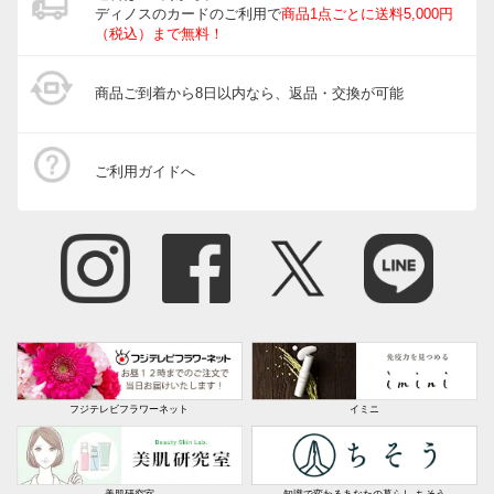
ディノスのカードのご利用で
商品1点ごとに送料5,000円
玄関・ガレージ周り
（税込）まで無料！
ガーデニングツール・庭手入用品
商品ご到着から8日以内なら、返品・交換が可能
ガーデニンググッズ・その他
インテリアフラワー
ご利用ガイドへ
生花・鉢植え
フジテレビフラワーネット
イミニ
美肌研究室
知識で変わるあなたの暮らし ちそう