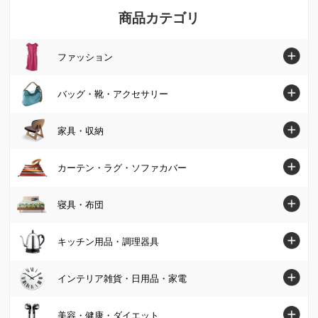
商品カテゴリ
ファッション
ファッショントップへ
バッグ・靴・アクセサリー
シャツ・ブラウス
バッグ・靴・アクセサリートップへ
家具・収納
ニット・セーター
バッグ
家具・収納トップへ
カーテン・ラグ・ソファカバー
チュニック
パンプス・サンダル
ソファ
カーテン・ラグ・ソファカバートップへ
寝具・布団
ワンピース
ブーツ
椅子・チェア
カーテン
パンツ
寝具・布団トップへ
キッチン用品・調理器具
スニーカー・コンフォートシューズ
テーブル
カーペット・ラグ・マット
スカート
マットレス
ジュエリー・アクセサリー
キッチン用品・調理器具トップへ
インテリア雑貨・日用品・家電
デスク・机
ソファーカバー・マルチカバー
カーディガン・ボレロ
掛け布団・羽毛布団
財布・ケース・ポーチ
鍋・フライパン
テレビ台・テレビボード
インテリア雑貨・日用品・家電トップへ
美容・健康・ダイエット
クッション・カバー類