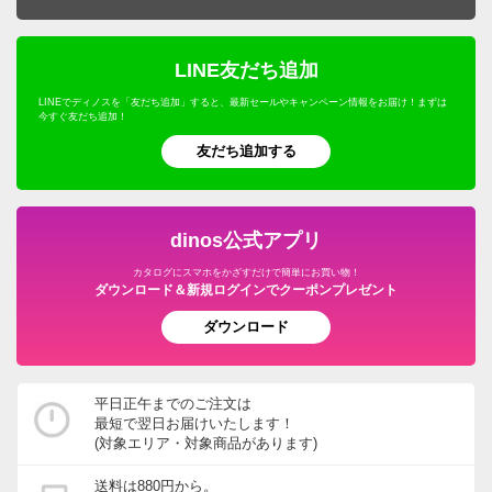
マッサージ・健康グッズ・健康器具
寝具・布団
プロユース
キッチンゴミ箱・分別ゴミ箱
フェンス・ラティス・トレリス
仏壇・仏具
年中行事用品・季節商品
ホビー雑貨
UV・紫外線対策
キッチン用品・調理器具
ウェルネスフーズ
LINE友だち追加
キッチン家電・調理家電
エアコン室外機カバー
こたつ
防災用品・防犯用品
文房具・事務用品
オーラルケア・デンタルケア
インテリア雑貨・日用品・家電
LINEでディノスを「友だち追加」すると、最新セールやキャンペーン情報をお届け！まずは
保存食・非常食
キッチンマット
今すぐ友だち追加！
屋外ゴミ箱/保管庫
サステナブル
季節家電・生活家電
アウトドア・カー用品
機能性ウェア・雑貨
美容・健康・ダイエット
友だち追加する
調味料
温室・ビニール温室
水着
ガーデニング用品・エクステリア
おつとめ品
ガーデンアーチ・パーゴラ
ペット用品
旅行用品・ホビー・ペット
dinos公式アプリ
ウッドデッキ・ジョイントタイルパネル
カタログにスマホをかざすだけで簡単にお買い物！
グルメ・食品
ダウンロード＆新規ログインでクーポンプレゼント
ガーデン/ソーラーライト・庭用照明
ダウンロード
園芸土/肥料
ホース・ホースリール
平日正午までのご注文は
最短で翌日お届けいたします！
宅配ボックス・郵便ポスト
(対象エリア・対象商品があります)
ガーデニングウェア
送料は880円から。