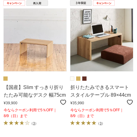
【国産】Slim すっきり折り
折りたたみできるスマート
たたみ可能なデスク 幅75cm
スタイルテーブル 89×44cm
¥39,900
¥35,990
今ならクーポン利用で5％OFF｜
今ならクーポン利用で5％OFF｜
8/9（日）まで
8/9（日）まで
（
3
）
（
3
）