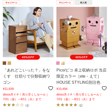
40%OFF
40%OFF
「あれどこいった？」をな
Pico/ピコ 卓上収納ロボ 当店
くす 仕切りで分類収納ワ
限定カラー［ete・えて］
ゴン
HOUSE STYLING別注色
¥11,939
¥10,494
dinos月イチ！売り尽くしセール｜
dinos月イチ！売り尽くしセール｜
7/31（金）～8/11（火）まで
7/31（金）～8/11（火）まで
（
2
）
（
2
）