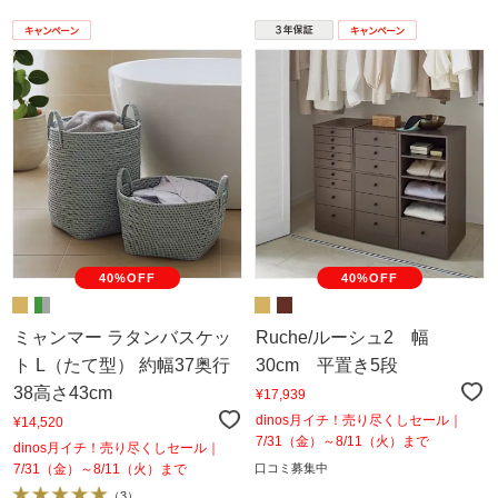
40%OFF
40%OFF
ミャンマー ラタンバスケッ
Ruche/ルーシュ2 幅
ト L（たて型） 約幅37奥行
30cm 平置き5段
38高さ43cm
¥17,939
dinos月イチ！売り尽くしセール｜
¥14,520
7/31（金）～8/11（火）まで
dinos月イチ！売り尽くしセール｜
7/31（金）～8/11（火）まで
口コミ募集中
（
3
）