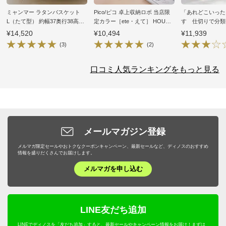
ミャンマー ラタンバスケット
Pico/ピコ 卓上収納ロボ 当店限
「あれどこいった
L（たて型） 約幅37奥行38高さ
定カラー［ete・えて］ HOUSE
す 仕切りで分類
43cm
STYLING別注色
¥14,520
¥10,494
¥11,939
(3)
(2)
口コミ人気ランキングをもっと見る
メールマガジン登録
メルマガ限定セールやおトクなクーポンキャンペーン、最新セールなど、ディノスのおすすめ
情報を盛りだくさんでお届けします。
メルマガを申し込む
LINE友だち追加
LINEでディノスを「友だち追加」すると、最新セールやキャンペーン情報をお届け！まずは