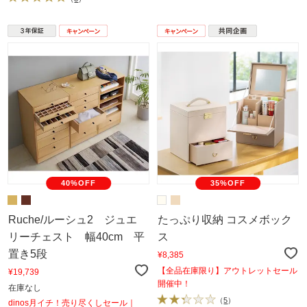
40%OFF
35%OFF
Ruche/ルーシュ2 ジュエ
たっぷり収納 コスメボック
リーチェスト 幅40cm 平
ス
置き5段
¥8,385
【全品在庫限り】アウトレットセール
¥19,739
開催中！
在庫なし
（
5
）
dinos月イチ！売り尽くしセール｜