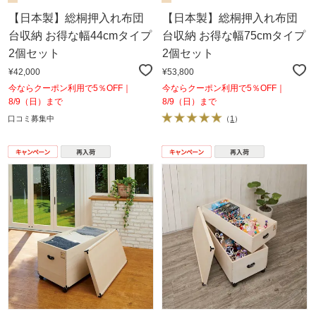
【日本製】総桐押入れ布団
【日本製】総桐押入れ布団
台収納 お得な幅44cmタイプ
台収納 お得な幅75cmタイプ
2個セット
2個セット
¥42,000
¥53,800
今ならクーポン利用で5％OFF｜
今ならクーポン利用で5％OFF｜
8/9（日）まで
8/9（日）まで
口コミ募集中
（
1
）