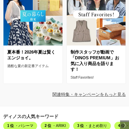
夏本番！2026年夏は賢く
制作スタッフが動画で
エンジョイ。
「DINOS PREMIUM」お
気に入り商品を語りま
過酷な夏の新定番アイテム
す！
Staff Favorites!
関連特集・キャンペーンをもっと見る
ディノスの人気キーワード
1位
・パシーマ
2位
・ARIKI
3位
・まとめ割り
4位
・