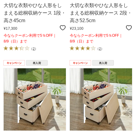
大切な衣類やひな人形をし
大切な衣類やひな人形をし
まえる総桐収納ケース 1段・
まえる総桐収納ケース 2段・
高さ45cm
高さ52.5cm
¥17,300
¥23,100
今ならクーポン利用で5％OFF｜
今ならクーポン利用で5％OFF｜
8/9（日）まで
8/9（日）まで
（
2
）
（
2
）