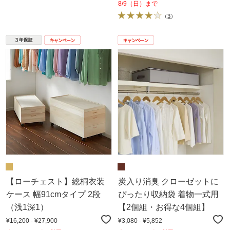
8/9（日）まで
（
3
）
【ローチェスト】総桐衣装
炭入り消臭 クローゼットに
ケース 幅91cmタイプ 2段
ぴったり収納袋 着物一式用
（浅1深1）
【2個組・お得な4個組】
¥16,200 - ¥27,900
¥3,080 - ¥5,852