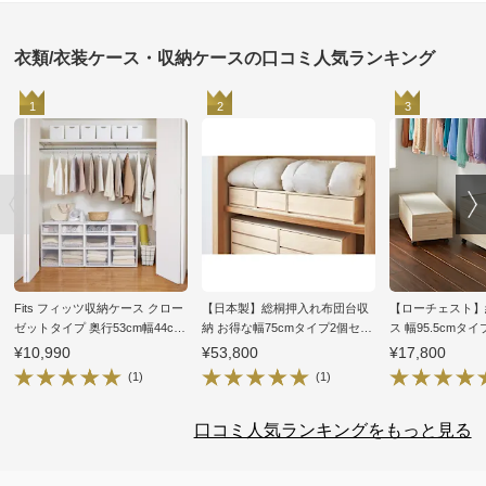
衣類/衣装ケース・収納ケースの口コミ人気ランキング
1
2
3
Fits フィッツ収納ケース クロー
【日本製】総桐押入れ布団台収
【ローチェスト】
ゼットタイプ 奥行53cm幅44cm
納 お得な幅75cmタイプ2個セッ
ス 幅95.5cmタ
高さ18cm 2個組
ト
1）
¥10,990
¥53,800
¥17,800
(1)
(1)
口コミ人気ランキングをもっと見る