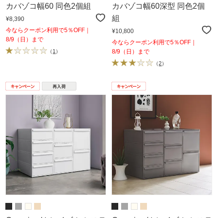
カバゾコ幅60 同色2個組
カバゾコ幅60深型 同色2個
組
¥8,390
今ならクーポン利用で5％OFF｜
¥10,800
8/9（日）まで
今ならクーポン利用で5％OFF｜
（
1
）
8/9（日）まで
（
2
）