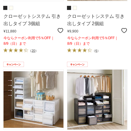
クローゼットシステム 引き
クローゼットシステム 引き
出しタイプ 3個組
出しタイプ 2個組
¥11,880
¥9,900
今ならクーポン利用で5％OFF｜
今ならクーポン利用で5％OFF｜
8/9（日）まで
8/9（日）まで
（
20
）
（
6
）