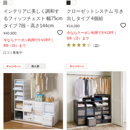
インテリアに美しく調和す
クローゼットシステム 引き
るフィッツチェスト 幅75cm
出しタイプ 4個組
タイプ 7段・高さ144cm
¥14,080
今ならクーポン利用で5％OFF｜
¥40,900
8/9（日）まで
今ならクーポン利用で5％OFF｜
8/9（日）まで
（
20
）
口コミ募集中