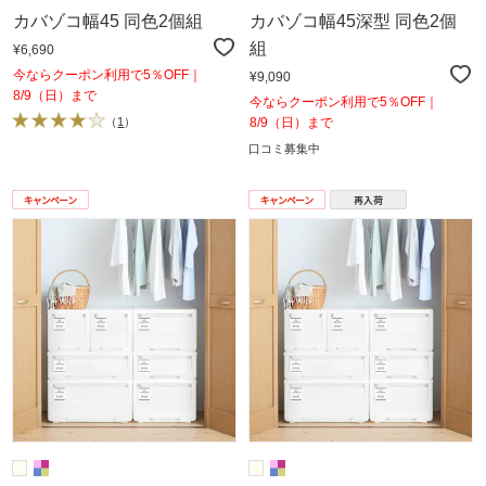
カバゾコ幅45 同色2個組
カバゾコ幅45深型 同色2個
組
¥6,690
今ならクーポン利用で5％OFF｜
¥9,090
8/9（日）まで
今ならクーポン利用で5％OFF｜
（
1
）
8/9（日）まで
口コミ募集中