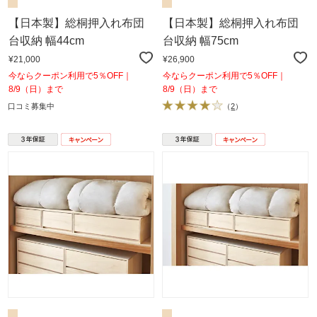
【日本製】総桐押入れ布団
【日本製】総桐押入れ布団
台収納 幅44cm
台収納 幅75cm
¥21,000
¥26,900
今ならクーポン利用で5％OFF｜
今ならクーポン利用で5％OFF｜
8/9（日）まで
8/9（日）まで
口コミ募集中
（
2
）