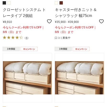
クローゼットシステム ト
キャスター付きニット＆
レータイプ 2個組
シャツラック 幅75cm
¥8,910
¥35,900 - ¥39,900
今ならクーポン利用で5％OFF｜
今ならクーポン利用で5％OFF｜
8/9（日）まで
8/9（日）まで
（
4
）
口コミ募集中