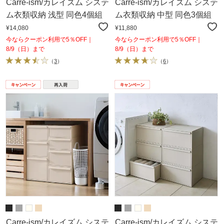
Carre-ism/カレイズム システ
Carre-ism/カレイズム システ
ム衣類収納 浅型 同色4個組
ム衣類収納 中型 同色3個組
¥14,080
¥11,880
今ならクーポン利用で5％OFF｜
今ならクーポン利用で5％OFF｜
8/9（日）まで
8/9（日）まで
（
3
）
（
6
）
Carre-ism/カレイズム システ
Carre-ism/カレイズム システ