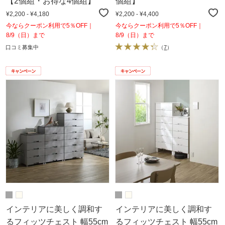
【2個組・お得な4個組】
個組】
¥2,200 - ¥4,180
¥2,200 - ¥4,400
今ならクーポン利用で5％OFF｜
今ならクーポン利用で5％OFF｜
8/9（日）まで
8/9（日）まで
口コミ募集中
（
7
）
インテリアに美しく調和す
インテリアに美しく調和す
るフィッツチェスト 幅55cm
るフィッツチェスト 幅55cm