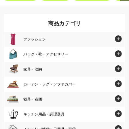
商品カテゴリ
ファッション
ファッショントップへ
バッグ・靴・アクセサリー
シャツ・ブラウス
バッグ・靴・アクセサリートップへ
家具・収納
ニット・セーター
バッグ
家具・収納トップへ
カーテン・ラグ・ソファカバー
チュニック
パンプス・サンダル
ソファ
カーテン・ラグ・ソファカバートップへ
寝具・布団
ワンピース
ブーツ
椅子・チェア
カーテン
パンツ
寝具・布団トップへ
キッチン用品・調理器具
スニーカー・コンフォートシューズ
テーブル
カーペット・ラグ・マット
スカート
マットレス
ジュエリー・アクセサリー
キッチン用品・調理器具トップへ