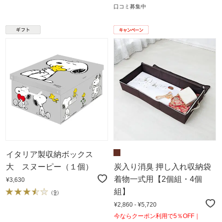
口コミ募集中
イタリア製収納ボックス
大 スヌーピー（１個）
炭入り消臭 押し入れ収納袋
着物一式用【2個組・4個
¥3,630
組】
（
9
）
¥2,860 - ¥5,720
今ならクーポン利用で5％OFF｜