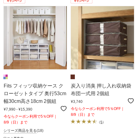
Fits フィッツ収納ケース ク
炭入り消臭 押し入れ収納袋
ローゼットタイプ 奥行53cm
布団一式用 2個組
幅30cm高さ18cm 2個組
¥3,740
今ならクーポン利用で5％OFF｜
¥7,990 - ¥15,390
8/9（日）まで
今ならクーポン利用で5％OFF｜
8/9（日）まで
（
5
）
シリーズ商品を見る
(18)