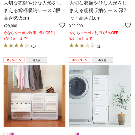
大切な衣類やひな人形をし
大切な衣類やひな人形をし
まえる総桐収納ケース 3段・
まえる総桐収納ケース 深2
高さ69.5cm
段・高さ71cm
¥29,900
¥29,900
今ならクーポン利用で5％OFF｜
今ならクーポン利用で5％OFF｜
8/9（日）まで
8/9（日）まで
（
9
）
（
4
）