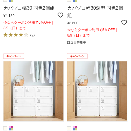
カバゾコ幅30 同色2個組
カバゾコ幅30深型 同色2個
組
¥4,189
今ならクーポン利用で5％OFF｜
¥8,600
8/9（日）まで
今ならクーポン利用で5％OFF｜
（
2
）
8/9（日）まで
口コミ募集中