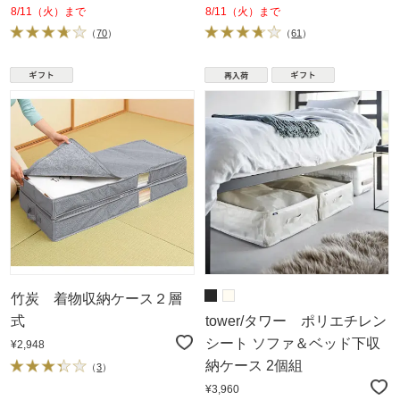
8/11（火）まで
8/11（火）まで
（
70
）
（
61
）
竹炭 着物収納ケース２層
式
tower/タワー ポリエチレン
シート ソファ＆ベッド下収
¥2,948
納ケース 2個組
（
3
）
¥3,960