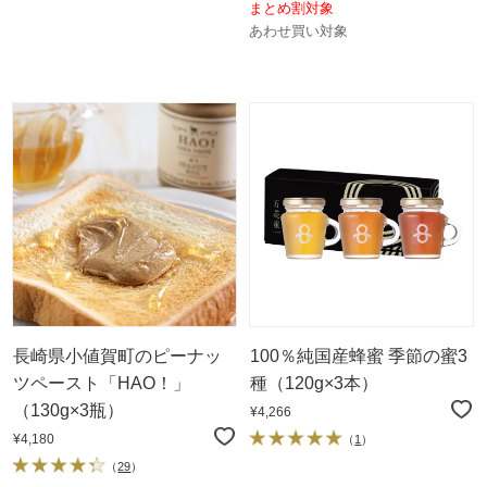
まとめ割対象
あわせ買い対象
長崎県小値賀町のピーナッ
100％純国産蜂蜜 季節の蜜3
ツペースト「HAO！」
種（120g×3本）
（130g×3瓶）
¥4,266
¥4,180
（
1
）
（
29
）