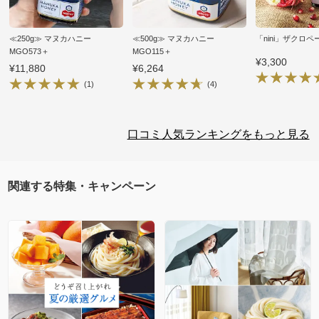
≪250g≫ マヌカハニー
≪500g≫ マヌカハニー
「nini」ザクロペー
MGO573＋
MGO115＋
¥3,300
¥11,880
¥6,264
(1)
(4)
口コミ人気ランキングをもっと見る
関連する特集・キャンペーン