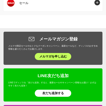
キッチン収納・食器棚
掃除/お手入れ用品
旅行用品・ホビー・ペットトップへ
セール
健康食品・サプリメント
大きいサイズ
枕・抱き枕
肉・卵・乳製品
ファッション小物 その他
エプロン・割烹着
ガーデンファニチャー
衣類収納
ゴミ箱・ダストボックス
スーツケース・キャリーバッグ
ヘアケア
SALE SHOP（セールショップ）
女性下着・インナー・パジャマ
布団カバー・シーツ
魚・海産物
食器・カトラリー・グラス
日除けシェード・ガーデンパラソル
小物収納・フリーボックス
洗濯用品・物干し
旅行カバン・シューズ・ファッション
ボディケア・脱毛器
ファッション
ユニセックス・メンズファッション
寝具・布団 その他
お米・パン・麺類
ピッチャー・冷水筒・麦茶ポット
ガーデンオーナメント・置物
トイレ/洗面所/ランドリー収納
バス用品・バスマット
旅行用小物
ダイエット・エクササイズ
バッグ・靴・アクセサリー
サステナブル
布団クリーニング・リフォーム
スイーツ・お菓子
ケトル・やかん
敷石・防草シート・芝
メールマガジン登録
下駄箱/玄関収納
トイレ用品・トイレマット
旅行用便利グッズ
機能性シューズ・サンダル
家具・収納
サステナブル
野菜・果物
メルマガ限定セールやおトクなクーポンキャンペーン、最新セールなど、ディノスのおすすめ
包丁・キッチンツール
プランター・植木鉢・鉢カバー
子供部屋/キッズ収納・家具
タオル・スリッパ
情報を盛りだくさんでお届けします。
キッズ・ベビー
補整下着・シェイプインナー
カーテン・ラグ・ソファカバー
ドリンク・飲み物
テーブルクロス・ランチョンマット
メルマガを申し込む
フラワースタンド・プランタースタンド・花台
ホームオフィス家具
生活雑貨・便利グッズ
キャラクターグッズ
マッサージ・健康グッズ・健康器具
寝具・布団
プロユース
キッチンゴミ箱・分別ゴミ箱
フェンス・ラティス・トレリス
仏壇・仏具
年中行事用品・季節商品
ホビー雑貨
UV・紫外線対策
キッチン用品・調理器具
ウェルネスフーズ
LINE友だち追加
キッチン家電・調理家電
エアコン室外機カバー
こたつ
防災用品・防犯用品
文房具・事務用品
オーラルケア・デンタルケア
インテリア雑貨・日用品・家電
LINEでディノスを「友だち追加」すると、最新セールやキャンペーン情報をお届け！まずは
保存食・非常食
キッチンマット
今すぐ友だち追加！
屋外ゴミ箱/保管庫
サステナブル
季節家電・生活家電
アウトドア・カー用品
機能性ウェア・雑貨
美容・健康・ダイエット
友だち追加する
調味料
温室・ビニール温室
水着
ガーデニング用品・エクステリア
おつとめ品
ガーデンアーチ・パーゴラ