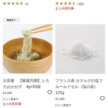
（
4
）
（
113
）
まとめ割対象
大容量 【家庭円満】とろ
フランス産 カマルグの塩フ
ろおかか汁 4g×50袋
ルールドセル（塩の花）
125g
¥3,400
¥1,490
口コミ募集中
まとめ割対象
口コミ募集中