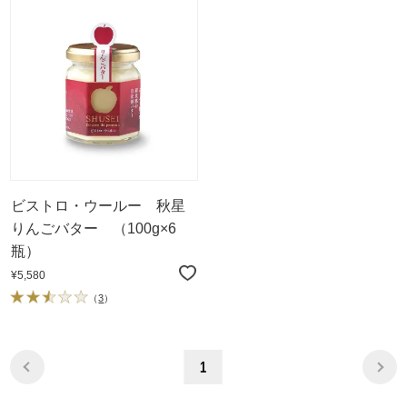
ビストロ・ウールー 秋星
りんごバター （100g×6
瓶）
¥5,580
（
3
）
1