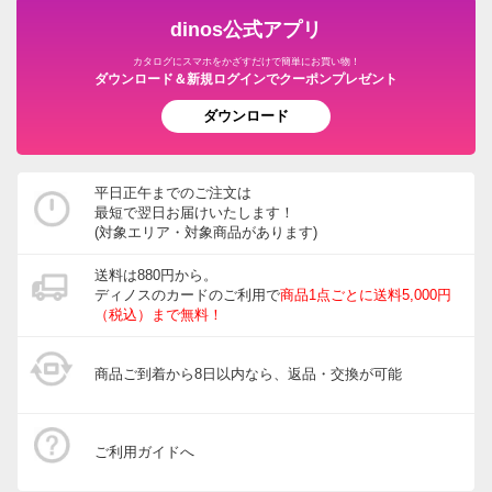
ペット用品
旅行用品・ホビー・ペット
dinos公式アプリ
ウッドデッキ・ジョイントタイルパネル
カタログにスマホをかざすだけで簡単にお買い物！
グルメ・食品
ダウンロード＆新規ログインでクーポンプレゼント
ガーデン/ソーラーライト・庭用照明
ダウンロード
園芸土/肥料
ホース・ホースリール
平日正午までのご注文は
最短で翌日お届けいたします！
宅配ボックス・郵便ポスト
(対象エリア・対象商品があります)
ガーデニングウェア
送料は880円から。
ディノスのカードのご利用で
商品1点ごとに送料5,000円
玄関・ガレージ周り
（税込）まで無料！
ガーデニングツール・庭手入用品
商品ご到着から8日以内なら、返品・交換が可能
ガーデニンググッズ・その他
インテリアフラワー
ご利用ガイドへ