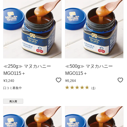
≪250g≫ マヌカハニー
≪500g≫ マヌカハニー
MGO115＋
MGO115＋
¥3,240
¥6,264
口コミ募集中
（
4
）