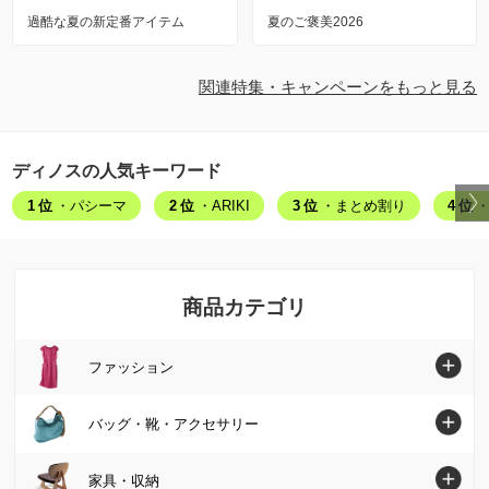
過酷な夏の新定番アイテム
夏のご褒美2026
関連特集・キャンペーンをもっと見る
ディノスの人気キーワード
1位
・パシーマ
2位
・ARIKI
3位
・まとめ割り
4位
・
商品カテゴリ
ファッション
ファッショントップへ
バッグ・靴・アクセサリー
シャツ・ブラウス
バッグ・靴・アクセサリートップへ
家具・収納