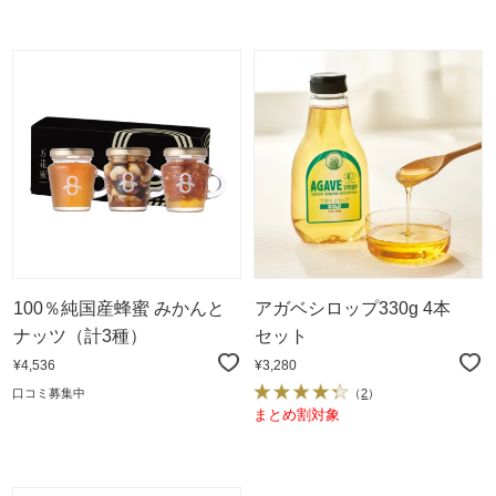
100％純国産蜂蜜 みかんと
アガベシロップ330g 4本
ナッツ（計3種）
セット
¥4,536
¥3,280
口コミ募集中
（
2
）
まとめ割対象