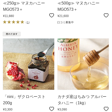
≪250g≫ マヌカハニー
≪500g≫ マヌカハニー
MGO573＋
MGO573＋
¥11,880
¥21,600
（
1
）
口コミ募集中
「nini」ザクロペースト
カナダ産はちみつ アルバー
200g
タハニー（1kg）
¥3,300
¥3,090