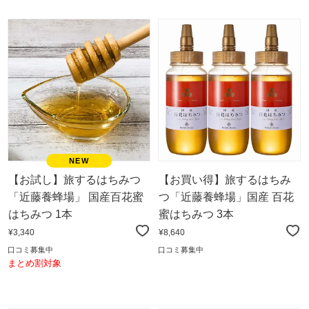
【お試し】旅するはちみつ
【お買い得】旅するはちみ
「近藤養蜂場」 国産百花蜜
つ「近藤養蜂場」国産 百花
はちみつ 1本
蜜はちみつ 3本
¥3,340
¥8,640
口コミ募集中
口コミ募集中
まとめ割対象