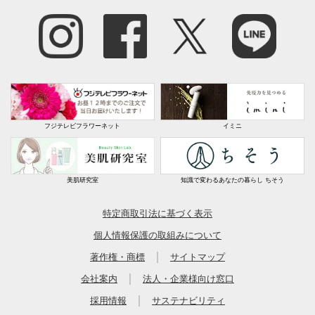
生花・鉢植え
フジテレビフラワーネット
イミニ
美肌研究室
知識で変わるあなたの暮らし ちそう
特定商取引法に基づく表示
個人情報保護の取組みについて
｜
著作権・商標
サイトマップ
｜
会社案内
法人・企業様向け窓口
｜
採用情報
サステナビリティ