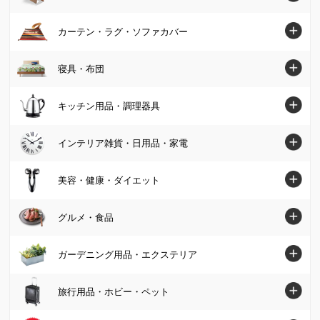
ニット・セーター
バッグ
家具・収納トップへ
カーテン・ラグ・ソファカバー
チュニック
パンプス・サンダル
ソファ
カーテン・ラグ・ソファカバートップへ
寝具・布団
ワンピース
ブーツ
椅子・チェア
カーテン
パンツ
寝具・布団トップへ
キッチン用品・調理器具
スニーカー・コンフォートシューズ
テーブル
カーペット・ラグ・マット
スカート
マットレス
ジュエリー・アクセサリー
キッチン用品・調理器具トップへ
インテリア雑貨・日用品・家電
デスク・机
ソファーカバー・マルチカバー
カーディガン・ボレロ
掛け布団・羽毛布団
財布・ケース・ポーチ
鍋・フライパン
テレビ台・テレビボード
インテリア雑貨・日用品・家電トップへ
美容・健康・ダイエット
クッション・カバー類
パーカー・スウェット/トレーナー
肌掛け布団・ダウンケット
レディース腕時計
水切りかご/ラック・シンク周り用品
ベッド
インテリア雑貨
美容・健康・ダイエットトップへ
Tシャツ・カットソー
グルメ・食品
敷布団
帽子・サングラス・手袋・ベルト
保存容器・キャニスター・オイルポット
壁面収納・システム収納
照明器具/ライト・時計
スキンケア・基礎化粧品
コート
毛布・タオルケット
グルメ・食品トップへ
ストール・スカーフ・マフラー
ガーデニング用品・エクステリア
米びつ・ライスストッカー
リビング収納
絵画・アート・ウォールデコレーション
化粧品・メイクアップ
ジャケット
布団セット
グルメまとめ割
傘・レイングッズ
キッチン用品収納
ガーデニング用品・エクステリアトップへ
本棚・ラック・シェルフ
旅行用品・ホビー・ペット
インテリアグリーン・造花
フェイスケア・美顔器
フォーマル・スーツ・着物
敷きパッド・ベッドパッド
お惣菜
メンズファッション雑貨
お弁当用品・水筒
屋外収納庫・物置