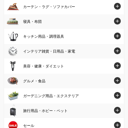
バッグ
家具・収納トップへ
カーテン・ラグ・ソファカバー
チュニック
パンプス・サンダル
ソファ
カーテン・ラグ・ソファカバートップへ
寝具・布団
ワンピース
ブーツ
椅子・チェア
カーテン
パンツ
寝具・布団トップへ
キッチン用品・調理器具
スニーカー・コンフォートシューズ
テーブル
カーペット・ラグ・マット
スカート
マットレス
ジュエリー・アクセサリー
キッチン用品・調理器具トップへ
インテリア雑貨・日用品・家電
デスク・机
ソファーカバー・マルチカバー
カーディガン・ボレロ
掛け布団・羽毛布団
財布・ケース・ポーチ
鍋・フライパン
テレビ台・テレビボード
インテリア雑貨・日用品・家電トップへ
美容・健康・ダイエット
クッション・カバー類
パーカー・スウェット/トレーナー
肌掛け布団・ダウンケット
レディース腕時計
水切りかご/ラック・シンク周り用品
ベッド
インテリア雑貨
美容・健康・ダイエットトップへ
Tシャツ・カットソー
グルメ・食品
敷布団
帽子・サングラス・手袋・ベルト
保存容器・キャニスター・オイルポット
壁面収納・システム収納
照明器具/ライト・時計
スキンケア・基礎化粧品
コート
毛布・タオルケット
グルメ・食品トップへ
ストール・スカーフ・マフラー
ガーデニング用品・エクステリア
米びつ・ライスストッカー
リビング収納
絵画・アート・ウォールデコレーション
化粧品・メイクアップ
ジャケット
布団セット
グルメまとめ割
傘・レイングッズ
キッチン用品収納
ガーデニング用品・エクステリアトップへ
本棚・ラック・シェルフ
旅行用品・ホビー・ペット
インテリアグリーン・造花
フェイスケア・美顔器
フォーマル・スーツ・着物
敷きパッド・ベッドパッド
お惣菜
メンズファッション雑貨
お弁当用品・水筒
屋外収納庫・物置
キッチン収納・食器棚
掃除/お手入れ用品
旅行用品・ホビー・ペットトップへ
セール
健康食品・サプリメント
大きいサイズ