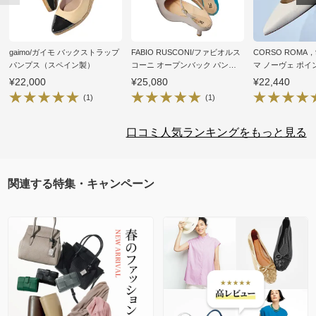
gaimo/ガイモ バックストラップ
FABIO RUSCONI/ファビオルス
CORSO ROMA
パンプス（スペイン製）
コーニ オープンバック パンプ
マ ノーヴェ ポ
ス（イタリア製）
ミュール（イタリ
¥22,000
¥25,080
¥22,440
(1)
(1)
口コミ人気ランキングをもっと見る
関連する特集・キャンペーン