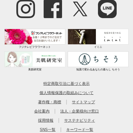
フジテレビフラワーネット
イミニ
美肌研究室
知識で変わるあなたの暮らし ちそう
特定商取引法に基づく表示
個人情報保護の取組みについて
｜
著作権・商標
サイトマップ
｜
会社案内
法人・企業様向け窓口
｜
採用情報
サステナビリティ
｜
SNS一覧
キーワード一覧