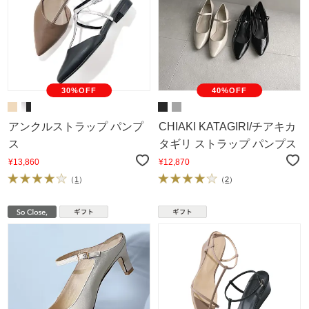
30%OFF
40%OFF
アンクルストラップ パンプ
CHIAKI KATAGIRI/チアキカ
ス
タギリ ストラップ パンプス
¥13,860
¥12,870
（
1
）
（
2
）