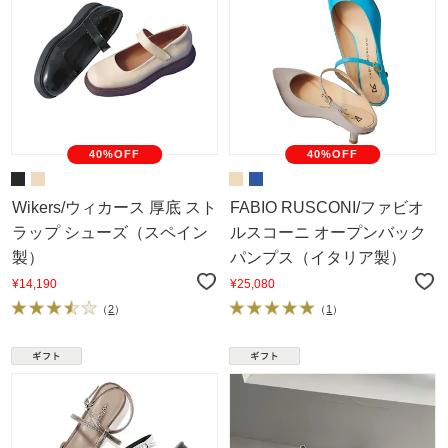
40%OFF
40%OFF
Wikers/ウィカース 厚底 スト
FABIO RUSCONI/ファビオ
ラップ シューズ（スペイン
ルスコーニ オープンバック
製）
パンプス（イタリア製）
¥14,190
¥25,080
（
2
）
（
1
）