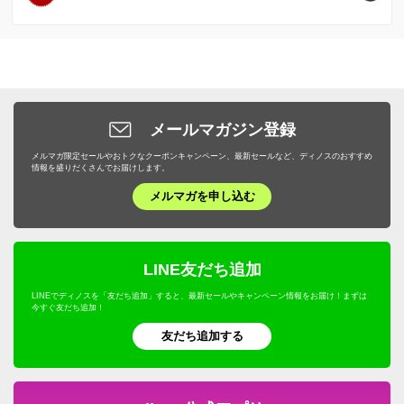
枕・抱き枕
肉・卵・乳製品
ファッション小物 その他
エプロン・割烹着
ガーデンファニチャー
衣類収納
ゴミ箱・ダストボックス
スーツケース・キャリーバッグ
ヘアケア
SALE SHOP（セールショップ）
女性下着・インナー・パジャマ
布団カバー・シーツ
魚・海産物
食器・カトラリー・グラス
日除けシェード・ガーデンパラソル
小物収納・フリーボックス
洗濯用品・物干し
旅行カバン・シューズ・ファッション
ボディケア・脱毛器
ファッション
ユニセックス・メンズファッション
寝具・布団 その他
お米・パン・麺類
ピッチャー・冷水筒・麦茶ポット
ガーデンオーナメント・置物
トイレ/洗面所/ランドリー収納
バス用品・バスマット
旅行用小物
ダイエット・エクササイズ
バッグ・靴・アクセサリー
サステナブル
布団クリーニング・リフォーム
スイーツ・お菓子
ケトル・やかん
敷石・防草シート・芝
メールマガジン登録
下駄箱/玄関収納
トイレ用品・トイレマット
旅行用便利グッズ
機能性シューズ・サンダル
家具・収納
サステナブル
野菜・果物
メルマガ限定セールやおトクなクーポンキャンペーン、最新セールなど、ディノスのおすすめ
包丁・キッチンツール
プランター・植木鉢・鉢カバー
子供部屋/キッズ収納・家具
タオル・スリッパ
情報を盛りだくさんでお届けします。
キッズ・ベビー
補整下着・シェイプインナー
カーテン・ラグ・ソファカバー
ドリンク・飲み物
テーブルクロス・ランチョンマット
メルマガを申し込む
フラワースタンド・プランタースタンド・花台
ホームオフィス家具
生活雑貨・便利グッズ
キャラクターグッズ
マッサージ・健康グッズ・健康器具
寝具・布団
プロユース
キッチンゴミ箱・分別ゴミ箱
フェンス・ラティス・トレリス
仏壇・仏具
年中行事用品・季節商品
ホビー雑貨
UV・紫外線対策
キッチン用品・調理器具
ウェルネスフーズ
LINE友だち追加
キッチン家電・調理家電
エアコン室外機カバー
こたつ
防災用品・防犯用品
文房具・事務用品
オーラルケア・デンタルケア
インテリア雑貨・日用品・家電
LINEでディノスを「友だち追加」すると、最新セールやキャンペーン情報をお届け！まずは
保存食・非常食
キッチンマット
今すぐ友だち追加！
屋外ゴミ箱/保管庫
サステナブル
季節家電・生活家電
アウトドア・カー用品
機能性ウェア・雑貨
美容・健康・ダイエット
友だち追加する
調味料
温室・ビニール温室
水着
ガーデニング用品・エクステリア
おつとめ品
ガーデンアーチ・パーゴラ
ペット用品
旅行用品・ホビー・ペット