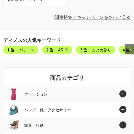
関連特集・キャンペーンをもっと見る
ディノスの人気キーワード
1位
・パシーマ
2位
・ARIKI
3位
・まとめ割り
4位
・
商品カテゴリ
ファッション
ファッショントップへ
バッグ・靴・アクセサリー
シャツ・ブラウス
バッグ・靴・アクセサリートップへ
家具・収納
ニット・セーター