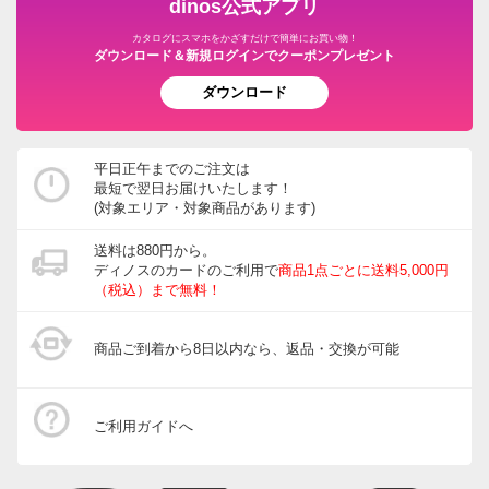
dinos公式アプリ
ウッドデッキ・ジョイントタイルパネル
カタログにスマホをかざすだけで簡単にお買い物！
グルメ・食品
ダウンロード＆新規ログインでクーポンプレゼント
ガーデン/ソーラーライト・庭用照明
ダウンロード
園芸土/肥料
ホース・ホースリール
平日正午までのご注文は
最短で翌日お届けいたします！
宅配ボックス・郵便ポスト
(対象エリア・対象商品があります)
ガーデニングウェア
送料は880円から。
ディノスのカードのご利用で
商品1点ごとに送料5,000円
玄関・ガレージ周り
（税込）まで無料！
ガーデニングツール・庭手入用品
商品ご到着から8日以内なら、返品・交換が可能
ガーデニンググッズ・その他
インテリアフラワー
ご利用ガイドへ
生花・鉢植え