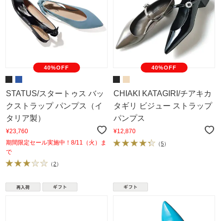
40%OFF
40%OFF
STATUS/スタートゥス バッ
CHIAKI KATAGIRI/チアキカ
クストラップ パンプス（イ
タギリ ビジュー ストラップ
タリア製）
パンプス
¥23,760
¥12,870
期間限定セール実施中！8/11（火）ま
（
5
）
で
（
2
）