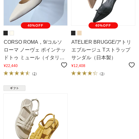
40%OFF
40%OFF
CORSO ROMA，9/コルソ
ATELIER BRUGGE/アトリ
ローマ ノーヴェ ポインテッ
エブルージュ Tストラップ
ドトゥ ミュール（イタリア
サンダル（日本製）
製）
¥22,440
¥12,408
（
2
）
（
3
）