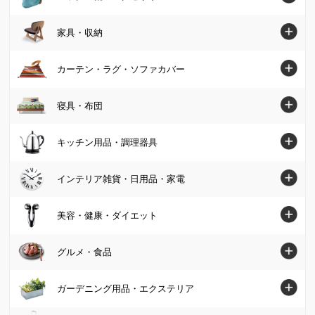
シャツ・ブラウス
バッグ・靴・アクセサリートップへ
家具・収納
ニット・セーター
バッグ
家具・収納トップへ
カーテン・ラグ・ソファカバー
チュニック
パンプス・サンダル
ソファ
カーテン・ラグ・ソファカバートップへ
寝具・布団
ワンピース
ブーツ
椅子・チェア
カーテン
パンツ
寝具・布団トップへ
キッチン用品・調理器具
スニーカー・コンフォートシューズ
テーブル
カーペット・ラグ・マット
スカート
マットレス
ジュエリー・アクセサリー
キッチン用品・調理器具トップへ
インテリア雑貨・日用品・家電
デスク・机
ソファーカバー・マルチカバー
カーディガン・ボレロ
掛け布団・羽毛布団
財布・ケース・ポーチ
鍋・フライパン
テレビ台・テレビボード
インテリア雑貨・日用品・家電トップへ
美容・健康・ダイエット
クッション・カバー類
パーカー・スウェット/トレーナー
肌掛け布団・ダウンケット
レディース腕時計
水切りかご/ラック・シンク周り用品
ベッド
インテリア雑貨
美容・健康・ダイエットトップへ
Tシャツ・カットソー
グルメ・食品
敷布団
帽子・サングラス・手袋・ベルト
保存容器・キャニスター・オイルポット
壁面収納・システム収納
照明器具/ライト・時計
スキンケア・基礎化粧品
コート
毛布・タオルケット
グルメ・食品トップへ
ストール・スカーフ・マフラー
ガーデニング用品・エクステリア
米びつ・ライスストッカー
リビング収納
絵画・アート・ウォールデコレーション
化粧品・メイクアップ
ジャケット
布団セット
グルメまとめ割