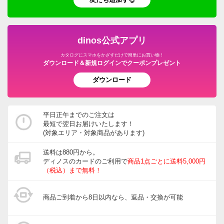
調味料
温室・ビニール温室
水着
ガーデニング用品・エクステリア
おつとめ品
ガーデンアーチ・パーゴラ
ペット用品
旅行用品・ホビー・ペット
dinos公式アプリ
ウッドデッキ・ジョイントタイルパネル
カタログにスマホをかざすだけで簡単にお買い物！
グルメ・食品
ダウンロード＆新規ログインでクーポンプレゼント
ガーデン/ソーラーライト・庭用照明
ダウンロード
園芸土/肥料
ホース・ホースリール
平日正午までのご注文は
最短で翌日お届けいたします！
宅配ボックス・郵便ポスト
(対象エリア・対象商品があります)
ガーデニングウェア
送料は880円から。
ディノスのカードのご利用で
商品1点ごとに送料5,000円
玄関・ガレージ周り
（税込）まで無料！
ガーデニングツール・庭手入用品
商品ご到着から8日以内なら、返品・交換が可能
ガーデニンググッズ・その他