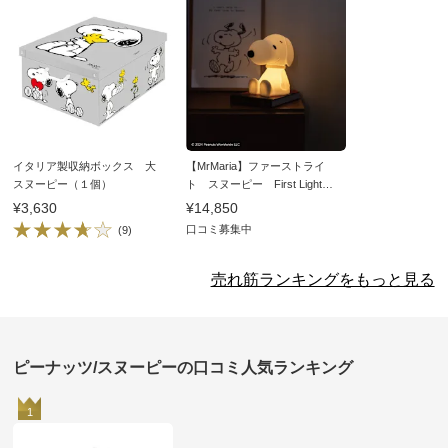
イタリア製収納ボックス 大
【MrMaria】ファーストライ
スヌーピー（１個）
ト スヌーピー First Light
Snoopy
¥3,630
¥14,850
口コミ募集中
(9)
売れ筋ランキングをもっと見る
ピーナッツ/スヌーピーの口コミ人気ランキング
1