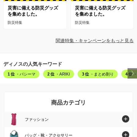
災害に備える防災グッズ
災害に備える防災グッズ
を集めました。
を集めました。
防災特集
防災特集
関連特集・キャンペーンをもっと見る
ディノスの人気キーワード
1位
・パシーマ
2位
・ARIKI
3位
・まとめ割り
4位
・
商品カテゴリ
ファッション
ファッショントップへ
バッグ・靴・アクセサリー