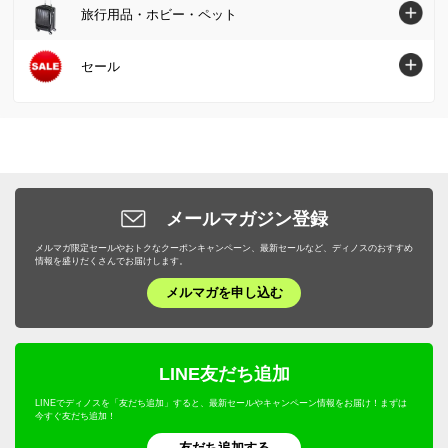
傘・レイングッズ
キッチン用品収納
ガーデニング用品・エクステリアトップへ
本棚・ラック・シェルフ
旅行用品・ホビー・ペット
インテリアグリーン・造花
フェイスケア・美顔器
フォーマル・スーツ・着物
敷きパッド・ベッドパッド
お惣菜
メンズファッション雑貨
お弁当用品・水筒
屋外収納庫・物置
キッチン収納・食器棚
掃除/お手入れ用品
旅行用品・ホビー・ペットトップへ
セール
健康食品・サプリメント
大きいサイズ
枕・抱き枕
肉・卵・乳製品
ファッション小物 その他
エプロン・割烹着
ガーデンファニチャー
衣類収納
ゴミ箱・ダストボックス
スーツケース・キャリーバッグ
ヘアケア
SALE SHOP（セールショップ）
女性下着・インナー・パジャマ
布団カバー・シーツ
魚・海産物
食器・カトラリー・グラス
日除けシェード・ガーデンパラソル
小物収納・フリーボックス
洗濯用品・物干し
旅行カバン・シューズ・ファッション
ボディケア・脱毛器
ファッション
ユニセックス・メンズファッション
寝具・布団 その他
お米・パン・麺類
ピッチャー・冷水筒・麦茶ポット
ガーデンオーナメント・置物
トイレ/洗面所/ランドリー収納
バス用品・バスマット
旅行用小物
ダイエット・エクササイズ
バッグ・靴・アクセサリー
サステナブル
布団クリーニング・リフォーム
スイーツ・お菓子
ケトル・やかん
敷石・防草シート・芝
メールマガジン登録
下駄箱/玄関収納
トイレ用品・トイレマット
旅行用便利グッズ
機能性シューズ・サンダル
家具・収納
サステナブル
野菜・果物
メルマガ限定セールやおトクなクーポンキャンペーン、最新セールなど、ディノスのおすすめ
包丁・キッチンツール
プランター・植木鉢・鉢カバー
子供部屋/キッズ収納・家具
タオル・スリッパ
情報を盛りだくさんでお届けします。
キッズ・ベビー
補整下着・シェイプインナー
カーテン・ラグ・ソファカバー
ドリンク・飲み物
テーブルクロス・ランチョンマット
メルマガを申し込む
フラワースタンド・プランタースタンド・花台
ホームオフィス家具
生活雑貨・便利グッズ
キャラクターグッズ
マッサージ・健康グッズ・健康器具
寝具・布団
プロユース
キッチンゴミ箱・分別ゴミ箱
フェンス・ラティス・トレリス
仏壇・仏具
年中行事用品・季節商品
ホビー雑貨
UV・紫外線対策
キッチン用品・調理器具
ウェルネスフーズ
LINE友だち追加
キッチン家電・調理家電
エアコン室外機カバー
こたつ
防災用品・防犯用品
文房具・事務用品
オーラルケア・デンタルケア
インテリア雑貨・日用品・家電
LINEでディノスを「友だち追加」すると、最新セールやキャンペーン情報をお届け！まずは
保存食・非常食
キッチンマット
今すぐ友だち追加！
屋外ゴミ箱/保管庫
サステナブル
季節家電・生活家電
アウトドア・カー用品
機能性ウェア・雑貨
美容・健康・ダイエット
友だち追加する