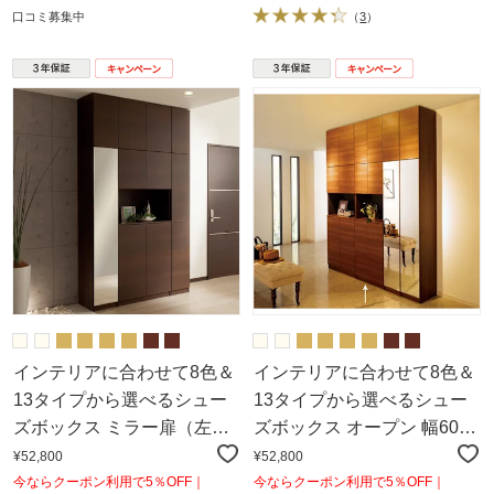
口コミ募集中
（
3
）
インテリアに合わせて8色＆
インテリアに合わせて8色＆
13タイプから選べるシュー
13タイプから選べるシュー
ズボックス ミラー扉（左開
ズボックス オープン 幅60高
き） 幅30高さ180.5cm
さ180.5cm
¥52,800
¥52,800
今ならクーポン利用で5％OFF｜
今ならクーポン利用で5％OFF｜