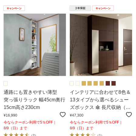
通路にも置きやすい薄型
インテリアに合わせて8色＆
突っ張りラック 幅45cm奥行
13タイプから選べるシュー
15cm高さ230cm
ズボックス 傘 長尺収納（右
開き） 幅30高さ180.5cm
¥16,990
¥47,300
今ならクーポン利用で5％OFF｜
今ならクーポン利用で5％OFF｜
8/9（日）まで
8/9（日）まで
（
2
）
（
1
）