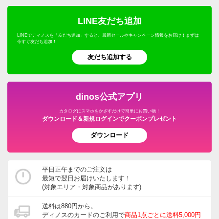
キッチンゴミ箱・分別ゴミ箱
フェンス・ラティス・トレリス
仏壇・仏具
年中行事用品・季節商品
ホビー雑貨
UV・紫外線対策
キッチン用品・調理器具
ウェルネスフーズ
LINE友だち追加
キッチン家電・調理家電
エアコン室外機カバー
こたつ
防災用品・防犯用品
文房具・事務用品
オーラルケア・デンタルケア
インテリア雑貨・日用品・家電
LINEでディノスを「友だち追加」すると、最新セールやキャンペーン情報をお届け！まずは
保存食・非常食
キッチンマット
今すぐ友だち追加！
屋外ゴミ箱/保管庫
サステナブル
季節家電・生活家電
アウトドア・カー用品
機能性ウェア・雑貨
美容・健康・ダイエット
友だち追加する
調味料
温室・ビニール温室
水着
ガーデニング用品・エクステリア
おつとめ品
ガーデンアーチ・パーゴラ
ペット用品
旅行用品・ホビー・ペット
dinos公式アプリ
ウッドデッキ・ジョイントタイルパネル
カタログにスマホをかざすだけで簡単にお買い物！
グルメ・食品
ダウンロード＆新規ログインでクーポンプレゼント
ガーデン/ソーラーライト・庭用照明
ダウンロード
園芸土/肥料
ホース・ホースリール
平日正午までのご注文は
最短で翌日お届けいたします！
宅配ボックス・郵便ポスト
(対象エリア・対象商品があります)
ガーデニングウェア
送料は880円から。
ディノスのカードのご利用で
商品1点ごとに送料5,000円