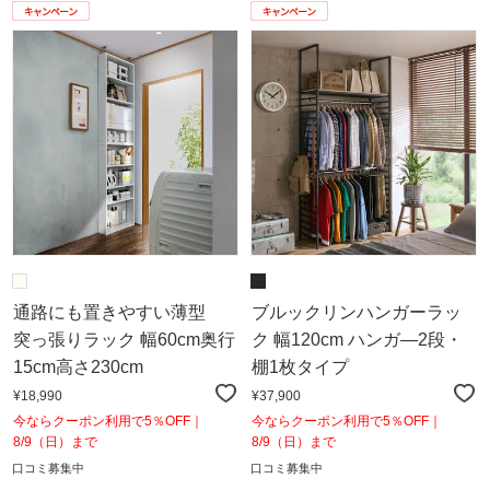
通路にも置きやすい薄型
ブルックリンハンガーラッ
突っ張りラック 幅60cm奥行
ク 幅120cm ハンガ―2段・
15cm高さ230cm
棚1枚タイプ
¥18,990
¥37,900
今ならクーポン利用で5％OFF｜
今ならクーポン利用で5％OFF｜
8/9（日）まで
8/9（日）まで
口コミ募集中
口コミ募集中