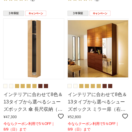
インテリアに合わせて8色＆
インテリアに合わせて8色＆
13タイプから選べるシュー
13タイプから選べるシュー
ズボックス 傘 長尺収納（左
ズボックス ミラー扉（右開
開き） 幅30高さ180.5cm
き） 幅30高さ180.5cm
¥47,300
¥52,800
今ならクーポン利用で5％OFF｜
今ならクーポン利用で5％OFF｜
8/9（日）まで
8/9（日）まで