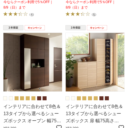
今ならクーポン利用で5％OFF｜
今ならクーポン利用で5％OFF｜
8/9（日）まで
8/9（日）まで
（
4
）
（
6
）
インテリアに合わせて8色＆
インテリアに合わせて8色＆
13タイプから選べるシュー
13タイプから選べるシュー
ズボックス オープン 幅75高
ズボックス 扉 幅75高さ
さ180.5cm
180.5cm