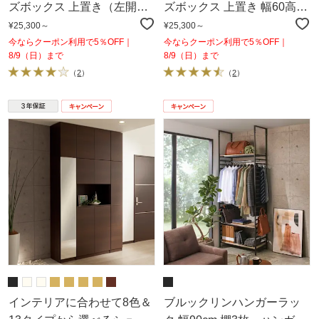
ズボックス 上置き（左開
ズボックス 上置き 幅60高さ
き） 幅30cm高さ30～80cm
30～80cm
¥25,300～
¥25,300～
今ならクーポン利用で5％OFF｜
今ならクーポン利用で5％OFF｜
8/9（日）まで
8/9（日）まで
（
2
）
（
2
）
インテリアに合わせて8色＆
ブルックリンハンガーラッ