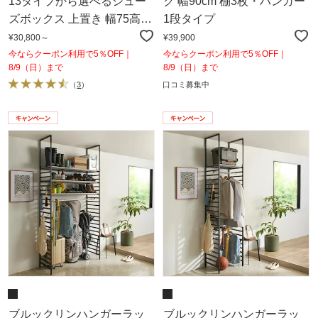
13タイプから選べるシュー
ク 幅90cm 棚3枚・ハンガー
ズボックス 上置き 幅75高さ
1段タイプ
30～80cm
¥30,800～
¥39,900
今ならクーポン利用で5％OFF｜
今ならクーポン利用で5％OFF｜
8/9（日）まで
8/9（日）まで
（
3
）
口コミ募集中
ブルックリンハンガーラッ
ブルックリンハンガーラッ