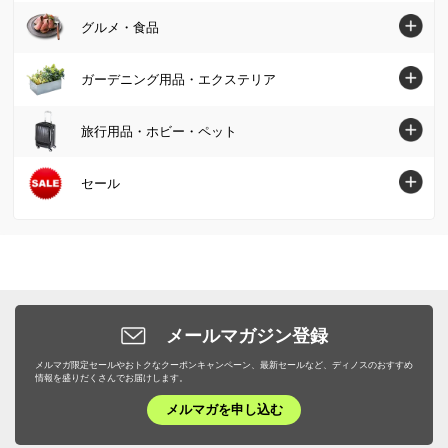
ベッド
インテリア雑貨
美容・健康・ダイエットトップへ
Tシャツ・カットソー
グルメ・食品
敷布団
帽子・サングラス・手袋・ベルト
保存容器・キャニスター・オイルポット
壁面収納・システム収納
照明器具/ライト・時計
スキンケア・基礎化粧品
コート
毛布・タオルケット
グルメ・食品トップへ
ストール・スカーフ・マフラー
ガーデニング用品・エクステリア
米びつ・ライスストッカー
リビング収納
絵画・アート・ウォールデコレーション
化粧品・メイクアップ
ジャケット
布団セット
グルメまとめ割
傘・レイングッズ
キッチン用品収納
ガーデニング用品・エクステリアトップへ
本棚・ラック・シェルフ
旅行用品・ホビー・ペット
インテリアグリーン・造花
フェイスケア・美顔器
フォーマル・スーツ・着物
敷きパッド・ベッドパッド
お惣菜
メンズファッション雑貨
お弁当用品・水筒
屋外収納庫・物置
キッチン収納・食器棚
掃除/お手入れ用品
旅行用品・ホビー・ペットトップへ
セール
健康食品・サプリメント
大きいサイズ
枕・抱き枕
肉・卵・乳製品
ファッション小物 その他
エプロン・割烹着
ガーデンファニチャー
衣類収納
ゴミ箱・ダストボックス
スーツケース・キャリーバッグ
ヘアケア
SALE SHOP（セールショップ）
女性下着・インナー・パジャマ
布団カバー・シーツ
魚・海産物
食器・カトラリー・グラス
日除けシェード・ガーデンパラソル
小物収納・フリーボックス
洗濯用品・物干し
旅行カバン・シューズ・ファッション
ボディケア・脱毛器
ファッション
ユニセックス・メンズファッション
寝具・布団 その他
お米・パン・麺類
ピッチャー・冷水筒・麦茶ポット
ガーデンオーナメント・置物
トイレ/洗面所/ランドリー収納
バス用品・バスマット
旅行用小物
ダイエット・エクササイズ
バッグ・靴・アクセサリー
サステナブル
布団クリーニング・リフォーム
スイーツ・お菓子
ケトル・やかん
敷石・防草シート・芝
メールマガジン登録
下駄箱/玄関収納
トイレ用品・トイレマット
旅行用便利グッズ
機能性シューズ・サンダル
家具・収納
サステナブル
野菜・果物
メルマガ限定セールやおトクなクーポンキャンペーン、最新セールなど、ディノスのおすすめ
包丁・キッチンツール
プランター・植木鉢・鉢カバー
子供部屋/キッズ収納・家具
タオル・スリッパ
情報を盛りだくさんでお届けします。
キッズ・ベビー
補整下着・シェイプインナー
カーテン・ラグ・ソファカバー
ドリンク・飲み物
テーブルクロス・ランチョンマット
メルマガを申し込む
フラワースタンド・プランタースタンド・花台
ホームオフィス家具
生活雑貨・便利グッズ
キャラクターグッズ
マッサージ・健康グッズ・健康器具
寝具・布団
プロユース