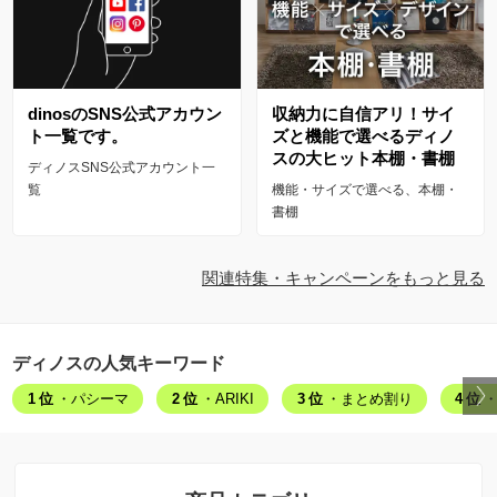
dinosのSNS公式アカウン
収納力に自信アリ！サイ
ト一覧です。
ズと機能で選べるディノ
スの大ヒット本棚・書棚
ディノスSNS公式アカウント一
覧
機能・サイズで選べる、本棚・
書棚
関連特集・キャンペーンをもっと見る
ディノスの人気キーワード
1位
・パシーマ
2位
・ARIKI
3位
・まとめ割り
4位
・