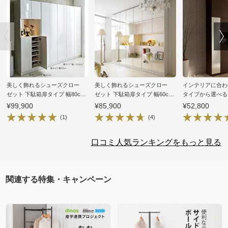
美しく飾れるシューズクロー
美しく飾れるシューズクロー
インテリアに合わ
ゼット 下駄箱扉タイプ 幅80cm
ゼット 下駄箱扉タイプ 幅60cm
タイプから選べる
高さ180cm
高さ180cm
クス ミラー扉（左
¥99,900
¥85,900
¥52,800
高さ180.5cm
(1)
(4)
口コミ人気ランキングをもっと見る
関連する特集・キャンペーン