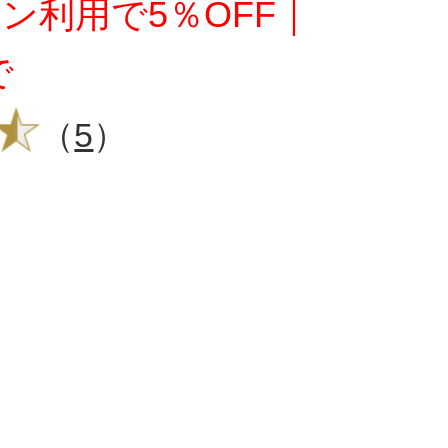
ン利用で5％OFF｜
で
（
5
）