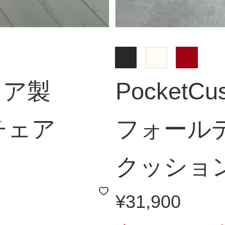
タリア製
PocketC
チェア
フォール
クッショ
¥31,900