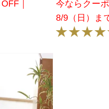
OFF｜
今ならクーポ
8/9（日）ま