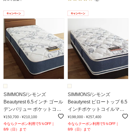
SIMMONS/シモンズ
SIMMONS/シモンズ
Beautyrest 6.5インチ ゴール
Beautyrest ピロートップ 6.5
デンバリュー ポケットコイ
インチポケットコイルマッ
ルマットレス
トレス
¥150,700 - ¥210,100
¥198,000 - ¥257,400
今ならクーポン利用で5％OFF｜
今ならクーポン利用で5％OFF｜
8/9（日）まで
8/9（日）まで