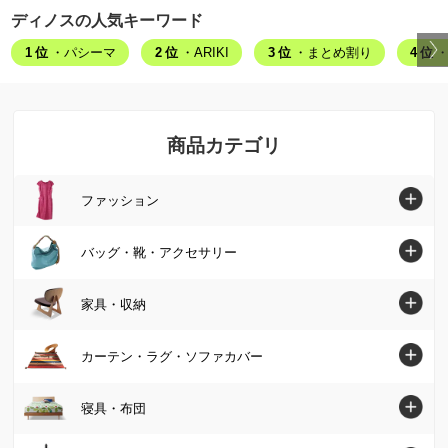
ディノスの人気キーワード
1位
・パシーマ
2位
・ARIKI
3位
・まとめ割り
4位
・
商品カテゴリ
ファッション
ファッショントップへ
バッグ・靴・アクセサリー
シャツ・ブラウス
バッグ・靴・アクセサリートップへ
家具・収納
ニット・セーター
バッグ
家具・収納トップへ
カーテン・ラグ・ソファカバー
チュニック
パンプス・サンダル
ソファ
カーテン・ラグ・ソファカバートップへ
寝具・布団
ワンピース
ブーツ
椅子・チェア
カーテン