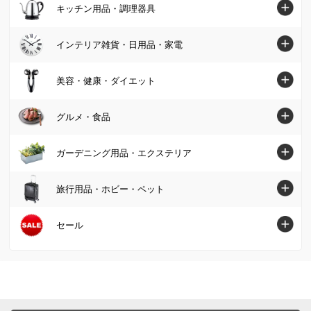
パンツ
寝具・布団トップへ
キッチン用品・調理器具
スニーカー・コンフォートシューズ
テーブル
カーペット・ラグ・マット
スカート
マットレス
ジュエリー・アクセサリー
キッチン用品・調理器具トップへ
インテリア雑貨・日用品・家電
デスク・机
ソファーカバー・マルチカバー
カーディガン・ボレロ
掛け布団・羽毛布団
財布・ケース・ポーチ
鍋・フライパン
テレビ台・テレビボード
インテリア雑貨・日用品・家電トップへ
美容・健康・ダイエット
クッション・カバー類
パーカー・スウェット/トレーナー
肌掛け布団・ダウンケット
レディース腕時計
水切りかご/ラック・シンク周り用品
ベッド
インテリア雑貨
美容・健康・ダイエットトップへ
Tシャツ・カットソー
グルメ・食品
敷布団
帽子・サングラス・手袋・ベルト
保存容器・キャニスター・オイルポット
壁面収納・システム収納
照明器具/ライト・時計
スキンケア・基礎化粧品
コート
毛布・タオルケット
グルメ・食品トップへ
ストール・スカーフ・マフラー
ガーデニング用品・エクステリア
米びつ・ライスストッカー
リビング収納
絵画・アート・ウォールデコレーション
化粧品・メイクアップ
ジャケット
布団セット
グルメまとめ割
傘・レイングッズ
キッチン用品収納
ガーデニング用品・エクステリアトップへ
本棚・ラック・シェルフ
旅行用品・ホビー・ペット
インテリアグリーン・造花
フェイスケア・美顔器
フォーマル・スーツ・着物
敷きパッド・ベッドパッド
お惣菜
メンズファッション雑貨
お弁当用品・水筒
屋外収納庫・物置
キッチン収納・食器棚
掃除/お手入れ用品
旅行用品・ホビー・ペットトップへ
セール
健康食品・サプリメント
大きいサイズ
枕・抱き枕
肉・卵・乳製品
ファッション小物 その他
エプロン・割烹着
ガーデンファニチャー
衣類収納
ゴミ箱・ダストボックス
スーツケース・キャリーバッグ
ヘアケア
SALE SHOP（セールショップ）
女性下着・インナー・パジャマ
布団カバー・シーツ
魚・海産物
食器・カトラリー・グラス
日除けシェード・ガーデンパラソル
小物収納・フリーボックス
洗濯用品・物干し
旅行カバン・シューズ・ファッション
ボディケア・脱毛器
ファッション
ユニセックス・メンズファッション
寝具・布団 その他
お米・パン・麺類
ピッチャー・冷水筒・麦茶ポット
ガーデンオーナメント・置物
トイレ/洗面所/ランドリー収納
バス用品・バスマット
旅行用小物