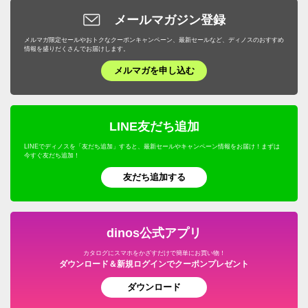
ダイエット・エクササイズ
バッグ・靴・アクセサリー
サステナブル
布団クリーニング・リフォーム
スイーツ・お菓子
ケトル・やかん
敷石・防草シート・芝
メールマガジン登録
下駄箱/玄関収納
トイレ用品・トイレマット
旅行用便利グッズ
機能性シューズ・サンダル
家具・収納
サステナブル
野菜・果物
メルマガ限定セールやおトクなクーポンキャンペーン、最新セールなど、ディノスのおすすめ
包丁・キッチンツール
プランター・植木鉢・鉢カバー
子供部屋/キッズ収納・家具
タオル・スリッパ
情報を盛りだくさんでお届けします。
キッズ・ベビー
補整下着・シェイプインナー
カーテン・ラグ・ソファカバー
ドリンク・飲み物
テーブルクロス・ランチョンマット
メルマガを申し込む
フラワースタンド・プランタースタンド・花台
ホームオフィス家具
生活雑貨・便利グッズ
キャラクターグッズ
マッサージ・健康グッズ・健康器具
寝具・布団
プロユース
キッチンゴミ箱・分別ゴミ箱
フェンス・ラティス・トレリス
仏壇・仏具
年中行事用品・季節商品
ホビー雑貨
UV・紫外線対策
キッチン用品・調理器具
ウェルネスフーズ
LINE友だち追加
キッチン家電・調理家電
エアコン室外機カバー
こたつ
防災用品・防犯用品
文房具・事務用品
オーラルケア・デンタルケア
インテリア雑貨・日用品・家電
LINEでディノスを「友だち追加」すると、最新セールやキャンペーン情報をお届け！まずは
保存食・非常食
キッチンマット
今すぐ友だち追加！
屋外ゴミ箱/保管庫
サステナブル
季節家電・生活家電
アウトドア・カー用品
機能性ウェア・雑貨
美容・健康・ダイエット
友だち追加する
調味料
温室・ビニール温室
水着
ガーデニング用品・エクステリア
おつとめ品
ガーデンアーチ・パーゴラ
ペット用品
旅行用品・ホビー・ペット
dinos公式アプリ
ウッドデッキ・ジョイントタイルパネル
カタログにスマホをかざすだけで簡単にお買い物！
グルメ・食品
ダウンロード＆新規ログインでクーポンプレゼント
ガーデン/ソーラーライト・庭用照明
ダウンロード
園芸土/肥料