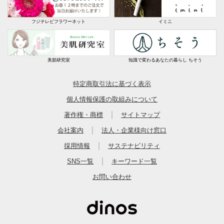
フジテレビフラワーネット
イミニ
美肌研究室
知識で変わるあなたの暮らし ちそう
特定商取引法に基づく表示
個人情報保護の取組みについて
｜
著作権・商標
サイトマップ
｜
会社案内
法人・企業様向け窓口
｜
採用情報
サステナビリティ
｜
SNS一覧
キーワード一覧
お問い合わせ