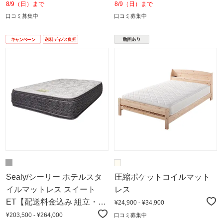
8/9（日）まで
8/9（日）まで
口コミ募集中
口コミ募集中
Sealy/シーリー ホテルスタ
圧縮ポケットコイルマット
イルマットレス スイート
レス
ET【配送料金込み 組立・設
¥24,900 - ¥34,900
置サービス付き】
¥203,500 - ¥264,000
口コミ募集中