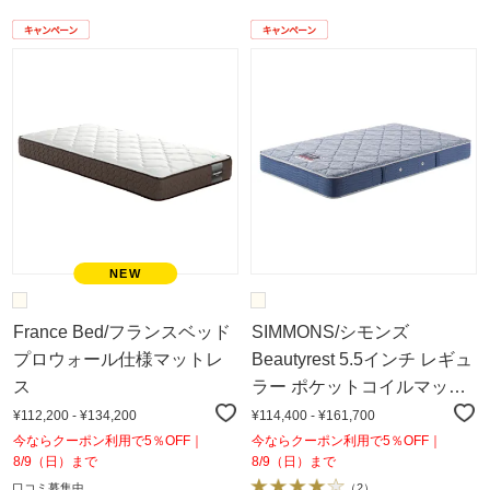
France Bed/フランスベッド
SIMMONS/シモンズ
プロウォール仕様マットレ
Beautyrest 5.5インチ レギュ
ス
ラー ポケットコイルマット
レス
¥112,200 - ¥134,200
¥114,400 - ¥161,700
今ならクーポン利用で5％OFF｜
今ならクーポン利用で5％OFF｜
8/9（日）まで
8/9（日）まで
口コミ募集中
（
2
）