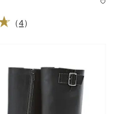
（
4
）