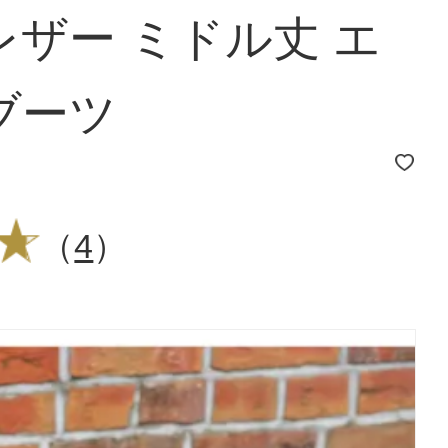
ザー ミドル丈 エ
ブーツ
（
4
）