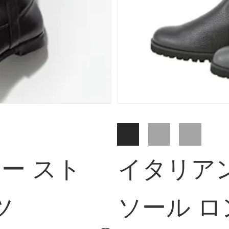
レー スト
イタリア
ツ
ソール 