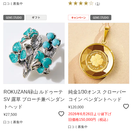
口コミ募集中
（
1
）
ROKUZAN/碌山 ルドゥーテ
純金1/30オンス クローバー
SV 露草 ブローチ兼ペンダン
コイン ペンダントヘッド
トヘッド
¥120,000
2026年6月26日より値下げ
¥27,500
旧価格150,000円（税込）
口コミ募集中
口コミ募集中