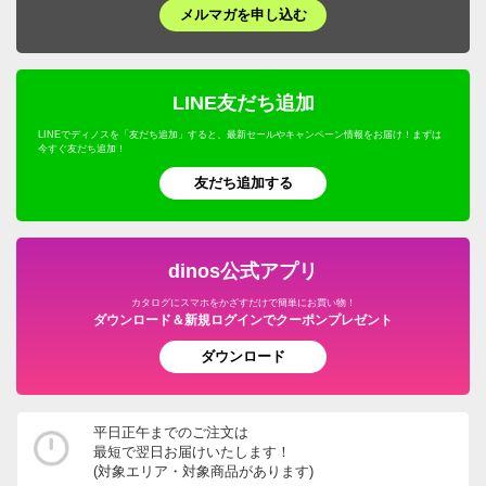
ドリンク・飲み物
テーブルクロス・ランチョンマット
メルマガを申し込む
フラワースタンド・プランタースタンド・花台
ホームオフィス家具
生活雑貨・便利グッズ
キャラクターグッズ
マッサージ・健康グッズ・健康器具
寝具・布団
プロユース
キッチンゴミ箱・分別ゴミ箱
フェンス・ラティス・トレリス
仏壇・仏具
年中行事用品・季節商品
ホビー雑貨
UV・紫外線対策
キッチン用品・調理器具
ウェルネスフーズ
LINE友だち追加
キッチン家電・調理家電
エアコン室外機カバー
こたつ
防災用品・防犯用品
文房具・事務用品
オーラルケア・デンタルケア
インテリア雑貨・日用品・家電
LINEでディノスを「友だち追加」すると、最新セールやキャンペーン情報をお届け！まずは
保存食・非常食
キッチンマット
今すぐ友だち追加！
屋外ゴミ箱/保管庫
サステナブル
季節家電・生活家電
アウトドア・カー用品
機能性ウェア・雑貨
美容・健康・ダイエット
友だち追加する
調味料
温室・ビニール温室
水着
ガーデニング用品・エクステリア
おつとめ品
ガーデンアーチ・パーゴラ
ペット用品
旅行用品・ホビー・ペット
dinos公式アプリ
ウッドデッキ・ジョイントタイルパネル
カタログにスマホをかざすだけで簡単にお買い物！
グルメ・食品
ダウンロード＆新規ログインでクーポンプレゼント
ガーデン/ソーラーライト・庭用照明
ダウンロード
園芸土/肥料
ホース・ホースリール
平日正午までのご注文は
最短で翌日お届けいたします！
宅配ボックス・郵便ポスト
(対象エリア・対象商品があります)