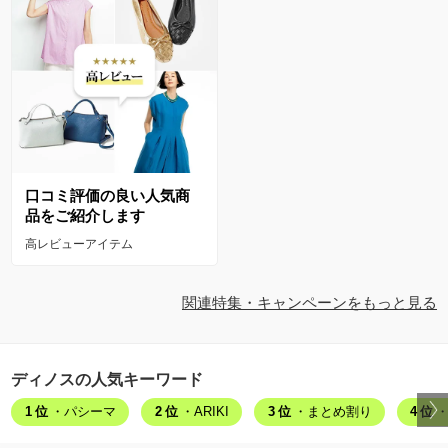
口コミ評価の良い人気商
品をご紹介します
高レビューアイテム
関連特集・キャンペーンをもっと見る
ディノスの人気キーワード
1位
・パシーマ
2位
・ARIKI
3位
・まとめ割り
4位
・