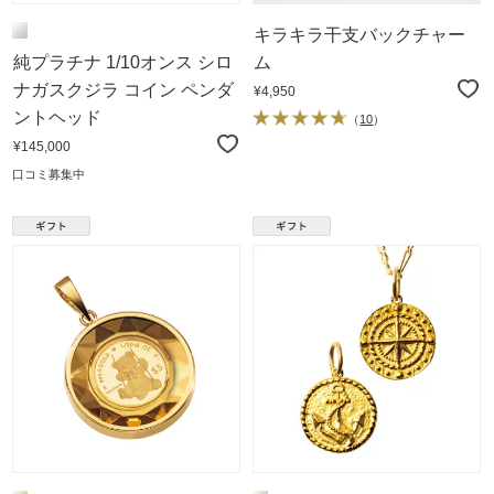
キラキラ干支バックチャー
純プラチナ 1/10オンス シロ
ム
ナガスクジラ コイン ペンダ
¥4,950
ントヘッド
（
10
）
¥145,000
口コミ募集中