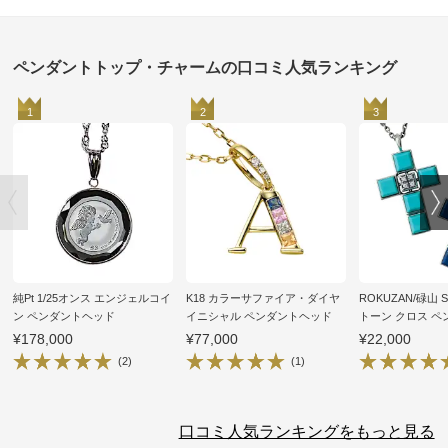
ペンダントトップ・チャームの口コミ人気ランキング
1
2
3
純Pt 1/25オンス エンジェルコイ
K18 カラーサファイア・ダイヤ
ROKUZAN/碌山 
ン ペンダントヘッド
イニシャル ペンダントヘッド
トーン クロス 
ド
¥178,000
¥77,000
¥22,000
(2)
(1)
口コミ人気ランキングをもっと見る