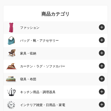
商品カテゴリ
ファッション
ファッショントップへ
バッグ・靴・アクセサリー
シャツ・ブラウス
バッグ・靴・アクセサリートップへ
家具・収納
ニット・セーター
バッグ
家具・収納トップへ
カーテン・ラグ・ソファカバー
チュニック
パンプス・サンダル
ソファ
カーテン・ラグ・ソファカバートップへ
寝具・布団
ワンピース
ブーツ
椅子・チェア
カーテン
パンツ
寝具・布団トップへ
キッチン用品・調理器具
スニーカー・コンフォートシューズ
テーブル
カーペット・ラグ・マット
スカート
マットレス
ジュエリー・アクセサリー
キッチン用品・調理器具トップへ
インテリア雑貨・日用品・家電
デスク・机
ソファーカバー・マルチカバー
カーディガン・ボレロ
掛け布団・羽毛布団