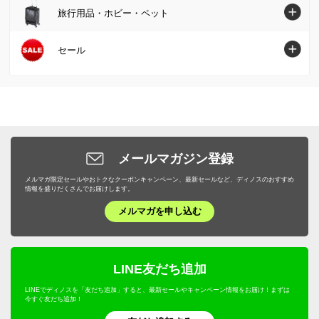
グルメまとめ割
傘・レイングッズ
キッチン用品収納
ガーデニング用品・エクステリアトップへ
本棚・ラック・シェルフ
旅行用品・ホビー・ペット
インテリアグリーン・造花
フェイスケア・美顔器
フォーマル・スーツ・着物
敷きパッド・ベッドパッド
お惣菜
メンズファッション雑貨
お弁当用品・水筒
屋外収納庫・物置
キッチン収納・食器棚
掃除/お手入れ用品
旅行用品・ホビー・ペットトップへ
セール
健康食品・サプリメント
大きいサイズ
枕・抱き枕
肉・卵・乳製品
ファッション小物 その他
エプロン・割烹着
ガーデンファニチャー
衣類収納
ゴミ箱・ダストボックス
スーツケース・キャリーバッグ
ヘアケア
SALE SHOP（セールショップ）
女性下着・インナー・パジャマ
布団カバー・シーツ
魚・海産物
食器・カトラリー・グラス
日除けシェード・ガーデンパラソル
小物収納・フリーボックス
洗濯用品・物干し
旅行カバン・シューズ・ファッション
ボディケア・脱毛器
ファッション
ユニセックス・メンズファッション
寝具・布団 その他
お米・パン・麺類
ピッチャー・冷水筒・麦茶ポット
ガーデンオーナメント・置物
トイレ/洗面所/ランドリー収納
バス用品・バスマット
旅行用小物
ダイエット・エクササイズ
バッグ・靴・アクセサリー
サステナブル
布団クリーニング・リフォーム
スイーツ・お菓子
ケトル・やかん
敷石・防草シート・芝
メールマガジン登録
下駄箱/玄関収納
トイレ用品・トイレマット
旅行用便利グッズ
機能性シューズ・サンダル
家具・収納
サステナブル
野菜・果物
メルマガ限定セールやおトクなクーポンキャンペーン、最新セールなど、ディノスのおすすめ
包丁・キッチンツール
プランター・植木鉢・鉢カバー
子供部屋/キッズ収納・家具
タオル・スリッパ
情報を盛りだくさんでお届けします。
キッズ・ベビー
補整下着・シェイプインナー
カーテン・ラグ・ソファカバー
ドリンク・飲み物
テーブルクロス・ランチョンマット
メルマガを申し込む
フラワースタンド・プランタースタンド・花台
ホームオフィス家具
生活雑貨・便利グッズ
キャラクターグッズ
マッサージ・健康グッズ・健康器具
寝具・布団
プロユース
キッチンゴミ箱・分別ゴミ箱
フェンス・ラティス・トレリス
仏壇・仏具
年中行事用品・季節商品
ホビー雑貨
UV・紫外線対策
キッチン用品・調理器具
ウェルネスフーズ
LINE友だち追加
キッチン家電・調理家電
エアコン室外機カバー
こたつ
防災用品・防犯用品
文房具・事務用品
オーラルケア・デンタルケア
インテリア雑貨・日用品・家電
LINEでディノスを「友だち追加」すると、最新セールやキャンペーン情報をお届け！まずは
保存食・非常食
キッチンマット
今すぐ友だち追加！
屋外ゴミ箱/保管庫
サステナブル
季節家電・生活家電
アウトドア・カー用品
機能性ウェア・雑貨
美容・健康・ダイエット