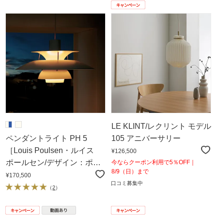
LE KLINT/レクリント モデル
ペンダントライト PH 5
105 アニバーサリー
［Louis Poulsen・ルイス
¥126,500
ポールセン/デザイン：ポー
今ならクーポン利用で5％OFF｜
8/9（日）まで
ル・ヘニングセン］
¥170,500
口コミ募集中
（
2
）