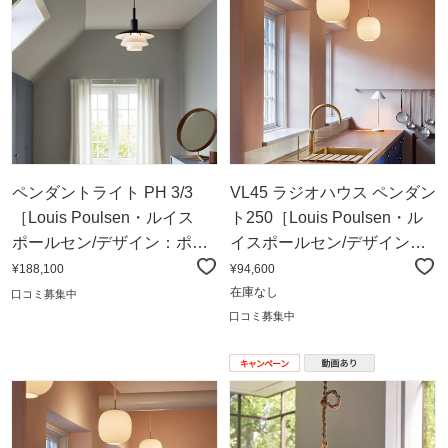
ペンダントライト PH 3/3
VL45 ラジオハウス ペンダン
［Louis Poulsen・ルイス
ト250［Louis Poulsen・ル
ポールセン/デザイン：ポー
イスポールセン/デザイン：
ル・ヘニングセン］
ヴィルヘルム・ラウリッ
¥188,100
¥94,600
ツェン］
在庫なし
口コミ募集中
口コミ募集中