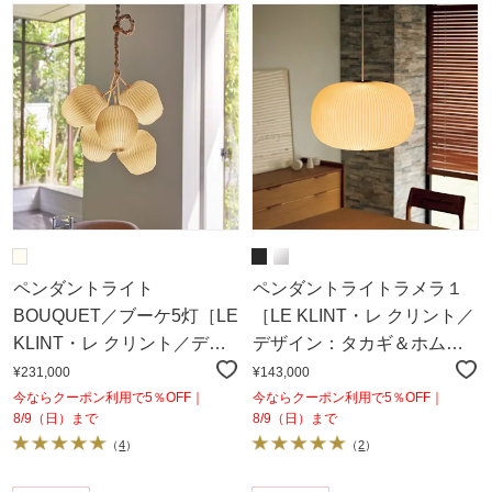
ペンダントライト
ペンダントライトラメラ１
BOUQUET／ブーケ5灯［LE
［LE KLINT・レ クリント／
KLINT・レ クリント／デザ
デザイン：タカギ＆ホムス
イン：センヤ・スヴァー・
ベット］
¥231,000
¥143,000
ダムケア］
今ならクーポン利用で5％OFF｜
今ならクーポン利用で5％OFF｜
8/9（日）まで
8/9（日）まで
（
4
）
（
2
）