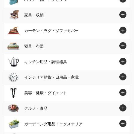
シャツ・ブラウス
バッグ・靴・アクセサリートップへ
家具・収納
ニット・セーター
バッグ
家具・収納トップへ
カーテン・ラグ・ソファカバー
チュニック
パンプス・サンダル
ソファ
カーテン・ラグ・ソファカバートップへ
寝具・布団
ワンピース
ブーツ
椅子・チェア
カーテン
パンツ
寝具・布団トップへ
キッチン用品・調理器具
スニーカー・コンフォートシューズ
テーブル
カーペット・ラグ・マット
スカート
マットレス
ジュエリー・アクセサリー
キッチン用品・調理器具トップへ
インテリア雑貨・日用品・家電
デスク・机
ソファーカバー・マルチカバー
カーディガン・ボレロ
掛け布団・羽毛布団
財布・ケース・ポーチ
鍋・フライパン
テレビ台・テレビボード
インテリア雑貨・日用品・家電トップへ
美容・健康・ダイエット
クッション・カバー類
パーカー・スウェット/トレーナー
肌掛け布団・ダウンケット
レディース腕時計
水切りかご/ラック・シンク周り用品
ベッド
インテリア雑貨
美容・健康・ダイエットトップへ
Tシャツ・カットソー
グルメ・食品
敷布団
帽子・サングラス・手袋・ベルト
保存容器・キャニスター・オイルポット
壁面収納・システム収納
照明器具/ライト・時計
スキンケア・基礎化粧品
コート
毛布・タオルケット
グルメ・食品トップへ
ストール・スカーフ・マフラー
ガーデニング用品・エクステリア
米びつ・ライスストッカー
リビング収納
絵画・アート・ウォールデコレーション
化粧品・メイクアップ
ジャケット
布団セット