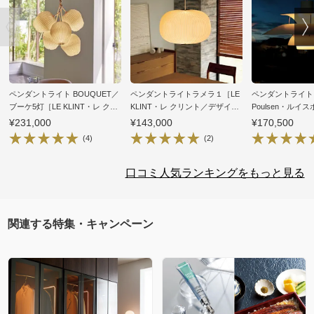
ペンダントライト BOUQUET／
ペンダントライトラメラ１［LE
ペンダントライト PH
ブーケ5灯［LE KLINT・レ クリ
KLINT・レ クリント／デザイ
Poulsen・ルイ
ント／デザイン：センヤ・ス
ン：タカギ＆ホムスベット］
ザイン：ポール・
¥231,000
¥143,000
¥170,500
ヴァー・ダムケア］
ン］
(4)
(2)
口コミ人気ランキングをもっと見る
関連する特集・キャンペーン