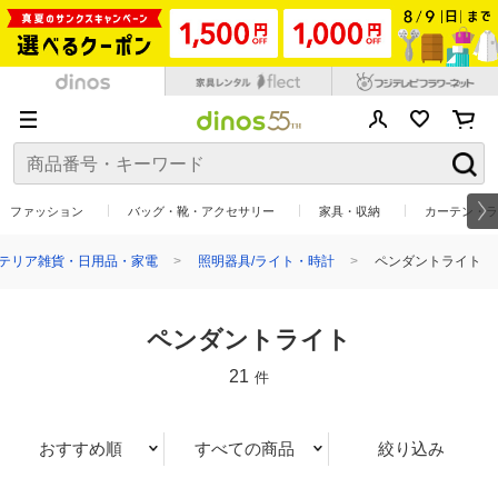
ファッション
バッグ・靴・アクセサリー
家具・収納
カーテン・ラ
テリア雑貨・日用品・家電
照明器具/ライト・時計
ペンダントライト
ペンダントライト
21
件
おすすめ順
すべての商品
絞り込み