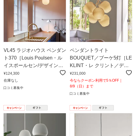
VL45 ラジオハウス ペンダン
ペンダントライト
ト370［Louis Poulsen・ル
BOUQUET／ブーケ5灯［LE
イスポールセン/デザイン：
KLINT・レ クリント／デザ
ヴィルヘルム・ラウリッ
イン：センヤ・スヴァー・
¥124,300
¥231,000
ツェン］
ダムケア］
在庫なし
今ならクーポン利用で5％OFF｜
8/9（日）まで
口コミ募集中
口コミ募集中