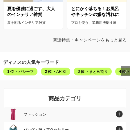
夏を優雅に過ごす、大人
とにかく落ちる！お風呂
のインテリア雑貨
やキッチンの嫌な汚れに
夏を彩るインテリア雑貨
プロも使う、業務用洗剤４選
関連特集・キャンペーンをもっと見る
ディノスの人気キーワード
1位
・パシーマ
2位
・ARIKI
3位
・まとめ割り
4位
・
商品カテゴリ
ファッション
ファッショントップへ
バッグ・靴・アクセサリー