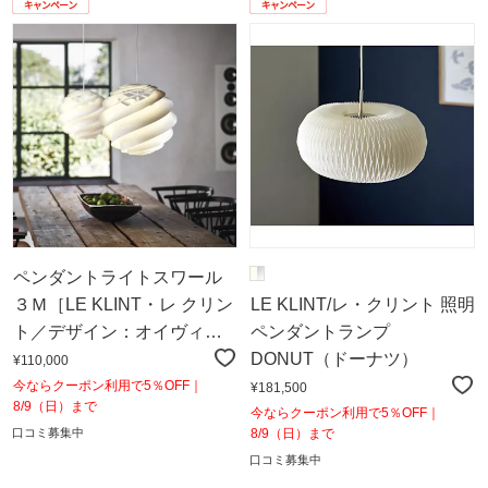
ペンダントライトスワール
３Ｍ［LE KLINT・レ クリン
LE KLINT/レ・クリント 照明
ト／デザイン：オイヴィ
ペンダントランプ
ン・スロット］
DONUT（ドーナツ）
¥110,000
今ならクーポン利用で5％OFF｜
¥181,500
8/9（日）まで
今ならクーポン利用で5％OFF｜
口コミ募集中
8/9（日）まで
口コミ募集中