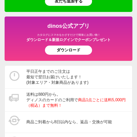
友だち追加する
調味料
温室・ビニール温室
水着
ガーデニング用品・エクステリア
おつとめ品
ガーデンアーチ・パーゴラ
ペット用品
旅行用品・ホビー・ペット
dinos公式アプリ
ウッドデッキ・ジョイントタイルパネル
カタログにスマホをかざすだけで簡単にお買い物！
グルメ・食品
ダウンロード＆新規ログインでクーポンプレゼント
ガーデン/ソーラーライト・庭用照明
ダウンロード
園芸土/肥料
ホース・ホースリール
平日正午までのご注文は
最短で翌日お届けいたします！
宅配ボックス・郵便ポスト
(対象エリア・対象商品があります)
ガーデニングウェア
送料は880円から。
ディノスのカードのご利用で
商品1点ごとに送料5,000円
玄関・ガレージ周り
（税込）まで無料！
ガーデニングツール・庭手入用品
商品ご到着から8日以内なら、返品・交換が可能
ガーデニンググッズ・その他