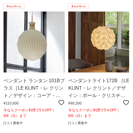
ペンダント ランタン 101Bブ
ペンダントライト172B ［LE
ラス［LE KLINT・レ クリン
KLINT・レ クリント／デザ
ト／デザイン：コーア・ク
イン：ポール・クリスチャ
リント］
ンセン］
¥110,000
¥90,200
今ならクーポン利用で5％OFF｜
今ならクーポン利用で5％OFF｜
8/9（日）まで
8/9（日）まで
口コミ募集中
口コミ募集中