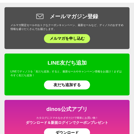
ピッチャー・冷水筒・麦茶ポット
ガーデンオーナメント・置物
トイレ/洗面所/ランドリー収納
バス用品・バスマット
旅行用小物
ダイエット・エクササイズ
バッグ・靴・アクセサリー
サステナブル
布団クリーニング・リフォーム
スイーツ・お菓子
ケトル・やかん
敷石・防草シート・芝
メールマガジン登録
下駄箱/玄関収納
トイレ用品・トイレマット
旅行用便利グッズ
機能性シューズ・サンダル
家具・収納
サステナブル
野菜・果物
メルマガ限定セールやおトクなクーポンキャンペーン、最新セールなど、ディノスのおすすめ
包丁・キッチンツール
プランター・植木鉢・鉢カバー
子供部屋/キッズ収納・家具
タオル・スリッパ
情報を盛りだくさんでお届けします。
キッズ・ベビー
補整下着・シェイプインナー
カーテン・ラグ・ソファカバー
ドリンク・飲み物
テーブルクロス・ランチョンマット
メルマガを申し込む
フラワースタンド・プランタースタンド・花台
ホームオフィス家具
生活雑貨・便利グッズ
キャラクターグッズ
マッサージ・健康グッズ・健康器具
寝具・布団
プロユース
キッチンゴミ箱・分別ゴミ箱
フェンス・ラティス・トレリス
仏壇・仏具
年中行事用品・季節商品
ホビー雑貨
UV・紫外線対策
キッチン用品・調理器具
ウェルネスフーズ
LINE友だち追加
キッチン家電・調理家電
エアコン室外機カバー
こたつ
防災用品・防犯用品
文房具・事務用品
オーラルケア・デンタルケア
インテリア雑貨・日用品・家電
LINEでディノスを「友だち追加」すると、最新セールやキャンペーン情報をお届け！まずは
保存食・非常食
キッチンマット
今すぐ友だち追加！
屋外ゴミ箱/保管庫
サステナブル
季節家電・生活家電
アウトドア・カー用品
機能性ウェア・雑貨
美容・健康・ダイエット
友だち追加する
調味料
温室・ビニール温室
水着
ガーデニング用品・エクステリア
おつとめ品
ガーデンアーチ・パーゴラ
ペット用品
旅行用品・ホビー・ペット
dinos公式アプリ
ウッドデッキ・ジョイントタイルパネル
カタログにスマホをかざすだけで簡単にお買い物！
グルメ・食品
ダウンロード＆新規ログインでクーポンプレゼント
ガーデン/ソーラーライト・庭用照明
ダウンロード