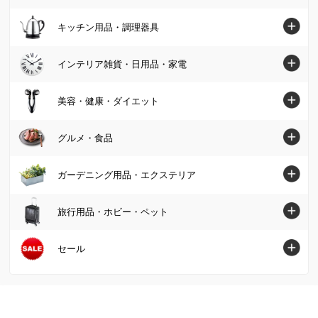
椅子・チェア
カーテン
パンツ
寝具・布団トップへ
キッチン用品・調理器具
スニーカー・コンフォートシューズ
テーブル
カーペット・ラグ・マット
スカート
マットレス
ジュエリー・アクセサリー
キッチン用品・調理器具トップへ
インテリア雑貨・日用品・家電
デスク・机
ソファーカバー・マルチカバー
カーディガン・ボレロ
掛け布団・羽毛布団
財布・ケース・ポーチ
鍋・フライパン
テレビ台・テレビボード
インテリア雑貨・日用品・家電トップへ
美容・健康・ダイエット
クッション・カバー類
パーカー・スウェット/トレーナー
肌掛け布団・ダウンケット
レディース腕時計
水切りかご/ラック・シンク周り用品
ベッド
インテリア雑貨
美容・健康・ダイエットトップへ
Tシャツ・カットソー
グルメ・食品
敷布団
帽子・サングラス・手袋・ベルト
保存容器・キャニスター・オイルポット
壁面収納・システム収納
照明器具/ライト・時計
スキンケア・基礎化粧品
コート
毛布・タオルケット
グルメ・食品トップへ
ストール・スカーフ・マフラー
ガーデニング用品・エクステリア
米びつ・ライスストッカー
リビング収納
絵画・アート・ウォールデコレーション
化粧品・メイクアップ
ジャケット
布団セット
グルメまとめ割
傘・レイングッズ
キッチン用品収納
ガーデニング用品・エクステリアトップへ
本棚・ラック・シェルフ
旅行用品・ホビー・ペット
インテリアグリーン・造花
フェイスケア・美顔器
フォーマル・スーツ・着物
敷きパッド・ベッドパッド
お惣菜
メンズファッション雑貨
お弁当用品・水筒
屋外収納庫・物置
キッチン収納・食器棚
掃除/お手入れ用品
旅行用品・ホビー・ペットトップへ
セール
健康食品・サプリメント
大きいサイズ
枕・抱き枕
肉・卵・乳製品
ファッション小物 その他
エプロン・割烹着
ガーデンファニチャー
衣類収納
ゴミ箱・ダストボックス
スーツケース・キャリーバッグ
ヘアケア
SALE SHOP（セールショップ）
女性下着・インナー・パジャマ
布団カバー・シーツ
魚・海産物
食器・カトラリー・グラス
日除けシェード・ガーデンパラソル
小物収納・フリーボックス
洗濯用品・物干し
旅行カバン・シューズ・ファッション
ボディケア・脱毛器
ファッション
ユニセックス・メンズファッション
寝具・布団 その他
お米・パン・麺類