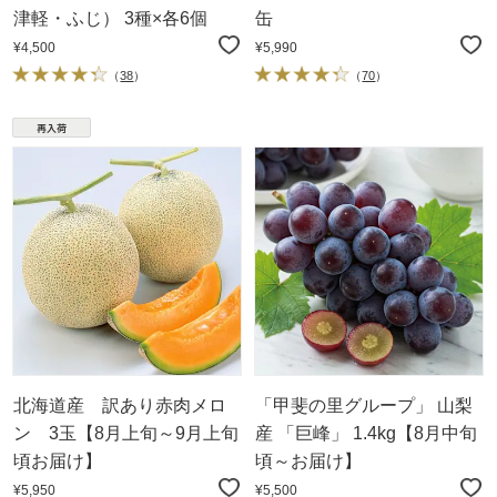
津軽・ふじ） 3種×各6個
缶
¥4,500
¥5,990
（
38
）
（
70
）
北海道産 訳あり赤肉メロ
「甲斐の里グループ」 山梨
ン 3玉【8月上旬～9月上旬
産 「巨峰」 1.4kg【8月中旬
頃お届け】
頃～お届け】
¥5,950
¥5,500