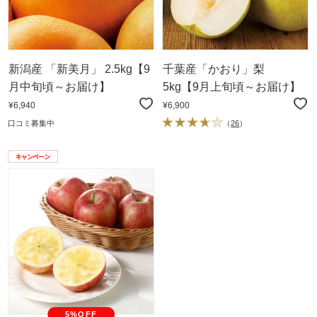
新潟産 「新美月」 2.5kg【9
千葉産「かおり」梨
月中旬頃～お届け】
5kg【9月上旬頃～お届け】
¥6,940
¥6,900
口コミ募集中
（
26
）
5%OFF