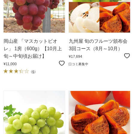
岡山産 「マスカットビオ
九州屋 旬のフルーツ頒布会
レ」 1房（600g）【10月上
3回コース（8月～10月）
旬～中旬頃お届け】
¥17,694
¥11,000
口コミ募集中
（
6
）