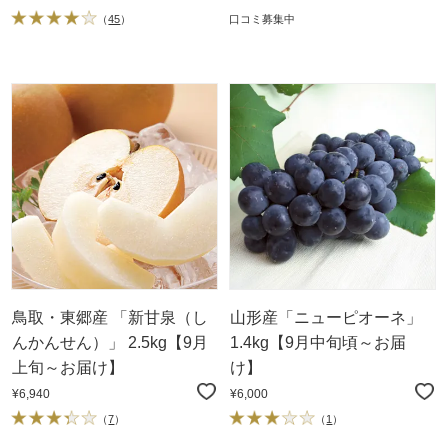
（
45
）
口コミ募集中
鳥取・東郷産 「新甘泉（し
山形産「ニューピオーネ」
んかんせん）」 2.5kg【9月
1.4kg【9月中旬頃～お届
上旬～お届け】
け】
¥6,940
¥6,000
（
7
）
（
1
）