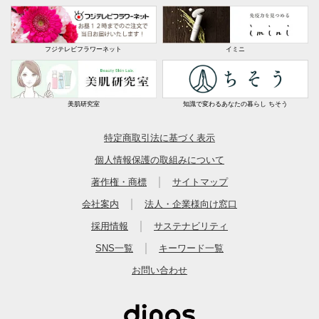
フジテレビフラワーネット
イミニ
美肌研究室
知識で変わるあなたの暮らし ちそう
特定商取引法に基づく表示
個人情報保護の取組みについて
｜
著作権・商標
サイトマップ
｜
会社案内
法人・企業様向け窓口
｜
採用情報
サステナビリティ
｜
SNS一覧
キーワード一覧
お問い合わせ