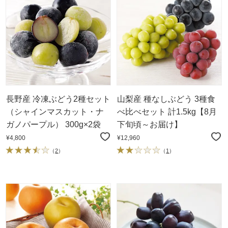
長野産 冷凍ぶどう2種セット
山梨産 種なしぶどう 3種食
（シャインマスカット・ナ
べ比べセット 計1.5kg【8月
ガノパープル） 300g×2袋
下旬頃～お届け】
¥4,800
¥12,960
（
2
）
（
1
）