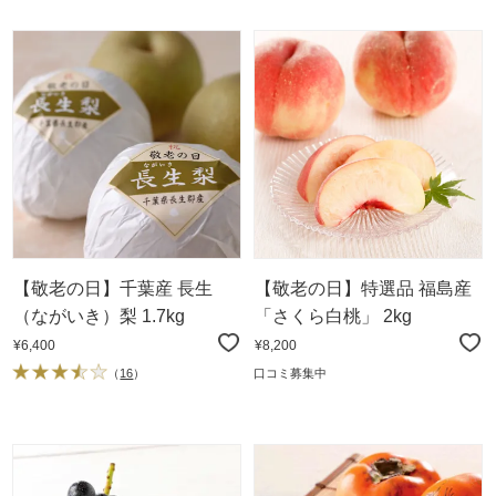
【敬老の日】千葉産 長生
【敬老の日】特選品 福島産
（ながいき）梨 1.7kg
「さくら白桃」 2kg
¥6,400
¥8,200
（
16
）
口コミ募集中