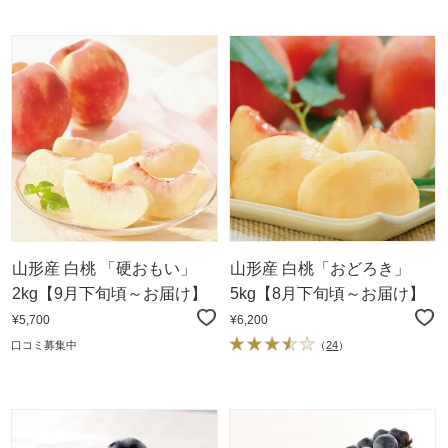
山形産 白桃 「硬おもい」
山形産 白桃「おどろき」
2kg【9月下旬頃～お届け】
5kg【8月下旬頃～お届け】
¥5,700
¥6,200
口コミ募集中
（
24
）