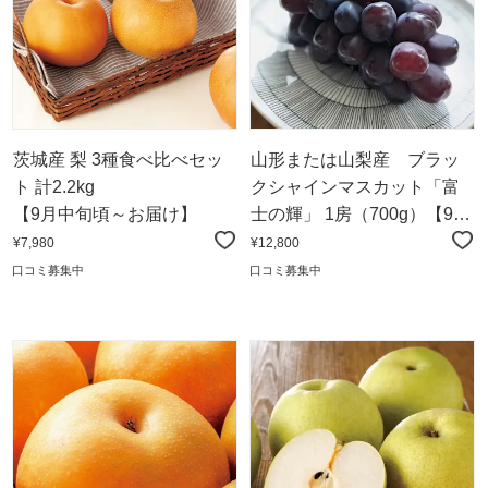
茨城産 梨 3種食べ比べセッ
山形または山梨産 ブラッ
ト 計2.2kg
クシャインマスカット「富
【9月中旬頃～お届け】
士の輝」 1房（700g）【9月
下旬頃～お届け】
¥7,980
¥12,800
口コミ募集中
口コミ募集中