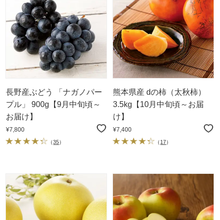
長野産ぶどう 「ナガノパー
熊本県産 dの柿（太秋柿）
プル」 900g【9月中旬頃～
3.5kg【10月中旬頃～お届
お届け】
け】
¥7,800
¥7,400
（
35
）
（
17
）