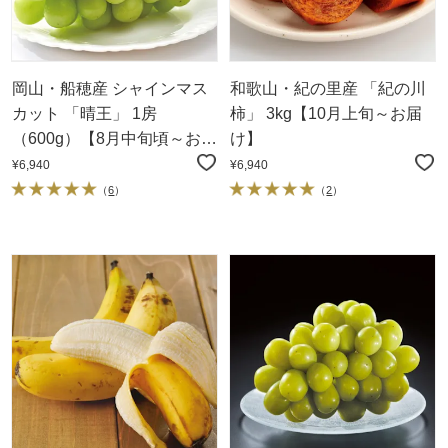
岡山・船穂産 シャインマス
和歌山・紀の里産 「紀の川
カット 「晴王」 1房
柿」 3kg【10月上旬～お届
（600g）【8月中旬頃～お届
け】
け】
¥6,940
¥6,940
（
6
）
（
2
）