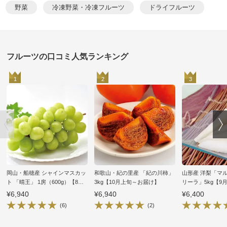
野菜
冷凍野菜・冷凍フルーツ
ドライフルーツ
フルーツの口コミ人気ランキング
1
2
3
岡山・船穂産 シャインマスカッ
和歌山・紀の里産 「紀の川柿」
山形産 洋梨「マ
ト 「晴王」 1房（600g）【8月
3kg【10月上旬～お届け】
リーラ」5kg【9
中旬頃～お届け】
け】
¥6,940
¥6,940
¥6,400
(6)
(2)