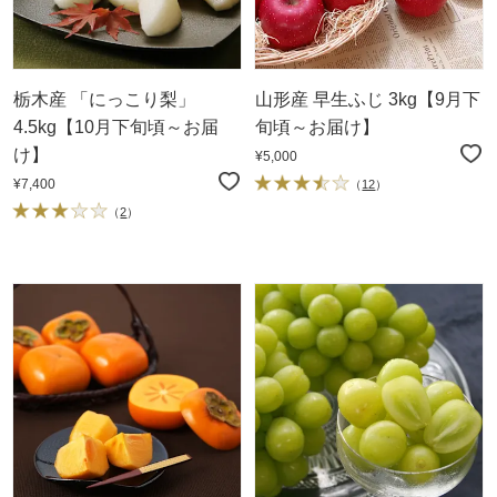
栃木産 「にっこり梨」
山形産 早生ふじ 3kg【9月下
4.5kg【10月下旬頃～お届
旬頃～お届け】
け】
¥5,000
¥7,400
（
12
）
（
2
）