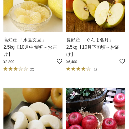
高知産 「水晶文旦」
長野産 「ぐんま名月」
2.5kg【10月中旬頃～お届
2.5kg【10月下旬頃～お届
け】
け】
¥8,800
¥6,400
（
2
）
（
1
）