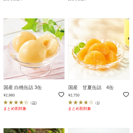
国産 白桃缶詰 3缶
国産 甘夏缶詰 4缶
¥2,980
¥2,750
（
22
）
（
3
）
まとめ割対象
まとめ割対象