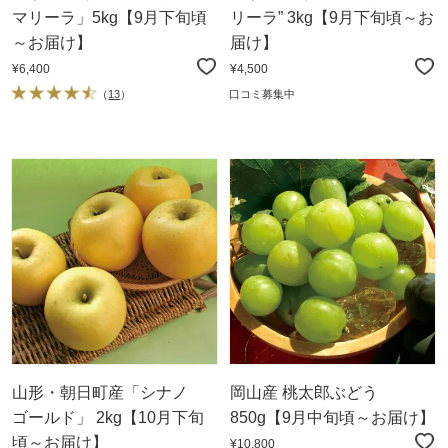
マリーラ」5kg【9月下旬頃
リーラ” 3kg【9月下旬頃～お
～お届け】
届け】
¥6,400
¥4,500
（
13
）
口コミ募集中
山形・朝日町産「シナノ
岡山産 桃太郎ぶどう
ゴールド」 2kg【10月下旬
850g【9月中旬頃～お届け】
頃～お届け】
¥10,800