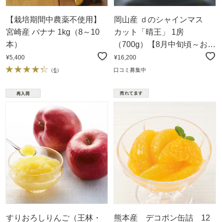
【栽培期間中農薬不使用】
岡山産 ｄのシャインマス
宮崎産 バナナ 1kg（8～10
カット「晴王」 1房
本）
（700g）【8月中旬頃～お届
け】
¥5,400
¥16,200
（
6
）
口コミ募集中
すりおろしりんご（王林・
熊本産 デコポン缶詰 12