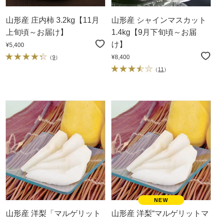
山形産 庄内柿 3.2kg【11月
山形産 シャインマスカット
上旬頃～お届け】
1.4kg【9月下旬頃～お届
け】
¥5,400
¥8,400
（
9
）
（
11
）
山形産 洋梨「マルゲリット
山形産 洋梨“マルゲリットマ