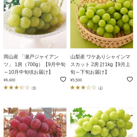
岡山産 「瀬戸ジャイアン
山梨産 ワケありシャインマ
ツ」 1房（700g）【9月中旬
スカット 2房 計1kg【9月上
～10月中旬頃お届け】
旬～下旬お届け】
¥6,400
¥5,500
（
9
）
（
2
）