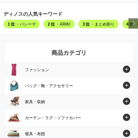
ディノスの人気キーワード
1位
・パシーマ
2位
・ARIKI
3位
・まとめ割り
4位
・
商品カテゴリ
ファッション
ファッショントップへ
バッグ・靴・アクセサリー
シャツ・ブラウス
バッグ・靴・アクセサリートップへ
家具・収納
ニット・セーター
バッグ
家具・収納トップへ
カーテン・ラグ・ソファカバー
チュニック
パンプス・サンダル
ソファ
カーテン・ラグ・ソファカバートップへ
寝具・布団
ワンピース
ブーツ