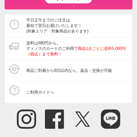
園芸土/肥料
ホース・ホースリール
平日正午までのご注文は
最短で翌日お届けいたします！
宅配ボックス・郵便ポスト
(対象エリア・対象商品があります)
ガーデニングウェア
送料は880円から。
ディノスのカードのご利用で
商品1点ごとに送料5,000円
玄関・ガレージ周り
（税込）まで無料！
ガーデニングツール・庭手入用品
商品ご到着から8日以内なら、返品・交換が可能
ガーデニンググッズ・その他
インテリアフラワー
ご利用ガイドへ
生花・鉢植え