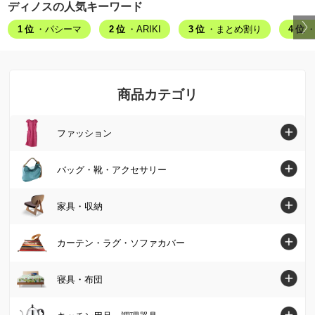
ディノスの人気キーワード
1位
・パシーマ
2位
・ARIKI
3位
・まとめ割り
4位
・
商品カテゴリ
ファッション
ファッショントップへ
バッグ・靴・アクセサリー
シャツ・ブラウス
バッグ・靴・アクセサリートップへ
家具・収納
ニット・セーター
バッグ
家具・収納トップへ
カーテン・ラグ・ソファカバー
チュニック
パンプス・サンダル
ソファ
カーテン・ラグ・ソファカバートップへ
寝具・布団
ワンピース
ブーツ
椅子・チェア
カーテン
パンツ
寝具・布団トップへ