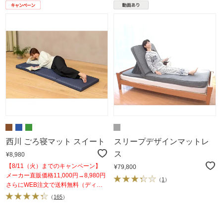
西川 ごろ寝マット スイート
スリープデザインマットレ
ス
¥8,980
【8/11（火）までのキャンペーン】
¥79,800
メーカー直販価格11,000円→8,980円
（
1
）
さらにWEB注文で送料無料（ディノ
ス負担）！
（
165
）