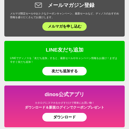
スイーツ・お菓子
ケトル・やかん
敷石・防草シート・芝
メールマガジン登録
下駄箱/玄関収納
トイレ用品・トイレマット
旅行用便利グッズ
機能性シューズ・サンダル
家具・収納
サステナブル
野菜・果物
メルマガ限定セールやおトクなクーポンキャンペーン、最新セールなど、ディノスのおすすめ
包丁・キッチンツール
プランター・植木鉢・鉢カバー
子供部屋/キッズ収納・家具
タオル・スリッパ
情報を盛りだくさんでお届けします。
キッズ・ベビー
補整下着・シェイプインナー
カーテン・ラグ・ソファカバー
ドリンク・飲み物
テーブルクロス・ランチョンマット
メルマガを申し込む
フラワースタンド・プランタースタンド・花台
ホームオフィス家具
生活雑貨・便利グッズ
キャラクターグッズ
マッサージ・健康グッズ・健康器具
寝具・布団
プロユース
キッチンゴミ箱・分別ゴミ箱
フェンス・ラティス・トレリス
仏壇・仏具
年中行事用品・季節商品
ホビー雑貨
UV・紫外線対策
キッチン用品・調理器具
ウェルネスフーズ
LINE友だち追加
キッチン家電・調理家電
エアコン室外機カバー
こたつ
防災用品・防犯用品
文房具・事務用品
オーラルケア・デンタルケア
インテリア雑貨・日用品・家電
LINEでディノスを「友だち追加」すると、最新セールやキャンペーン情報をお届け！まずは
保存食・非常食
キッチンマット
今すぐ友だち追加！
屋外ゴミ箱/保管庫
サステナブル
季節家電・生活家電
アウトドア・カー用品
機能性ウェア・雑貨
美容・健康・ダイエット
友だち追加する
調味料
温室・ビニール温室
水着
ガーデニング用品・エクステリア
おつとめ品
ガーデンアーチ・パーゴラ
ペット用品
旅行用品・ホビー・ペット
dinos公式アプリ
ウッドデッキ・ジョイントタイルパネル
カタログにスマホをかざすだけで簡単にお買い物！
グルメ・食品
ダウンロード＆新規ログインでクーポンプレゼント
ガーデン/ソーラーライト・庭用照明
ダウンロード
園芸土/肥料