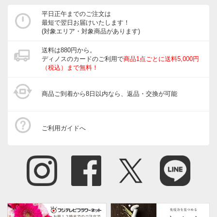
ホース・ホースリール
平日正午までのご注文は
最短で翌日お届けいたします！
宅配ボックス・郵便ポスト
(対象エリア・対象商品があります)
ガーデニングウェア
送料は880円から。
ディノスのカードのご利用で
商品1点ごとに送料5,000円
玄関・ガレージ周り
（税込）まで無料！
ガーデニングツール・庭手入用品
商品ご到着から8日以内なら、返品・交換が可能
ガーデニンググッズ・その他
インテリアフラワー
ご利用ガイドへ
生花・鉢植え