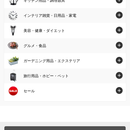
キッチン用品・調理器具
スニーカー・コンフォートシューズ
テーブル
カーペット・ラグ・マット
スカート
マットレス
ジュエリー・アクセサリー
キッチン用品・調理器具トップへ
インテリア雑貨・日用品・家電
デスク・机
ソファーカバー・マルチカバー
カーディガン・ボレロ
掛け布団・羽毛布団
財布・ケース・ポーチ
鍋・フライパン
テレビ台・テレビボード
インテリア雑貨・日用品・家電トップへ
美容・健康・ダイエット
クッション・カバー類
パーカー・スウェット/トレーナー
肌掛け布団・ダウンケット
レディース腕時計
水切りかご/ラック・シンク周り用品
ベッド
インテリア雑貨
美容・健康・ダイエットトップへ
Tシャツ・カットソー
グルメ・食品
敷布団
帽子・サングラス・手袋・ベルト
保存容器・キャニスター・オイルポット
壁面収納・システム収納
照明器具/ライト・時計
スキンケア・基礎化粧品
コート
毛布・タオルケット
グルメ・食品トップへ
ストール・スカーフ・マフラー
ガーデニング用品・エクステリア
米びつ・ライスストッカー
リビング収納
絵画・アート・ウォールデコレーション
化粧品・メイクアップ
ジャケット
布団セット
グルメまとめ割
傘・レイングッズ
キッチン用品収納
ガーデニング用品・エクステリアトップへ
本棚・ラック・シェルフ
旅行用品・ホビー・ペット
インテリアグリーン・造花
フェイスケア・美顔器
フォーマル・スーツ・着物
敷きパッド・ベッドパッド
お惣菜
メンズファッション雑貨
お弁当用品・水筒
屋外収納庫・物置
キッチン収納・食器棚
掃除/お手入れ用品
旅行用品・ホビー・ペットトップへ
セール
健康食品・サプリメント
大きいサイズ
枕・抱き枕
肉・卵・乳製品
ファッション小物 その他
エプロン・割烹着
ガーデンファニチャー
衣類収納
ゴミ箱・ダストボックス
スーツケース・キャリーバッグ
ヘアケア
SALE SHOP（セールショップ）
女性下着・インナー・パジャマ
布団カバー・シーツ
魚・海産物
食器・カトラリー・グラス
日除けシェード・ガーデンパラソル
小物収納・フリーボックス
洗濯用品・物干し
旅行カバン・シューズ・ファッション
ボディケア・脱毛器
ファッション
ユニセックス・メンズファッション
寝具・布団 その他
お米・パン・麺類
ピッチャー・冷水筒・麦茶ポット
ガーデンオーナメント・置物
トイレ/洗面所/ランドリー収納
バス用品・バスマット
旅行用小物
ダイエット・エクササイズ
バッグ・靴・アクセサリー
サステナブル
布団クリーニング・リフォーム