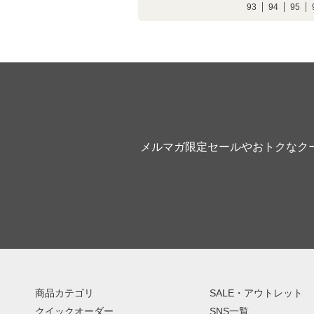
93
94
95
メルマガ限定セールやおトクなク
商品カテゴリ
SALE・アウトレット
クイックオーダー
SNS一覧