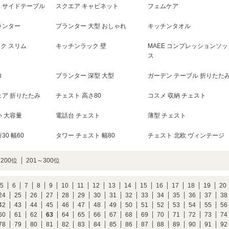
 サイドテーブル
スクエア キャビネット
フェムケア
ランター
プランター 大型 おしゃれ
キッチンタオル
ク スリム
キッチンラック 壁
MAEE コンプレッションソッ
ス
ロ
プランター 深型 大型
ガーデン テーブル 折りたた
ェア 折りたたみ
チェスト 高さ80
コスメ 収納 チェスト
い 大容量
電話台 チェスト
薄型 チェスト
30 幅60
タワー チェスト 幅80
チェスト 北欧 ヴィンテージ
～200位
201～300位
5
6
7
8
9
10
11
12
13
14
15
16
17
18
19
20
24
25
26
27
28
29
30
31
32
33
34
35
36
37
38
42
43
44
45
46
47
48
49
50
51
52
53
54
55
56
60
61
62
63
64
65
66
67
68
69
70
71
72
73
74
78
79
80
81
82
83
84
85
86
87
88
89
90
91
92