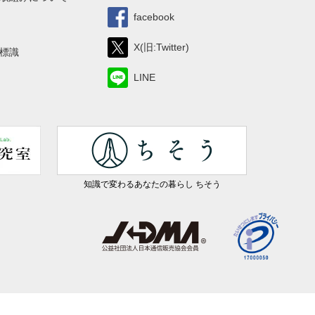
facebook
X(旧:Twitter)
標識
LINE
知識で変わるあなたの暮らし ちそう