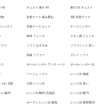
 40
チェスト 奥行 45
奥行 55 チェスト
着物
衣装ケース 積み重ね
3段 衣装ケース
コンパクト
衣装ケース セット
ディスペンサー
い
簡単 フェンス
ラタン調 フェンス
ソファ
ソファ おすすめ
ソファベッド 安い
高級 ソファー
グレー ソファ
ース
ポールハンガー アンティーク
ポールハンガー 白
ァ
ベージュ ソファ
レンジ台 伸縮
しゃれ 北欧
大型 レンジ台
レンジ台 安い
ム 幅30
レンジ台 幅60 完成品
レンジ台 幅75
オーブン レンジ台 耐熱
レンジ台 耐荷重20