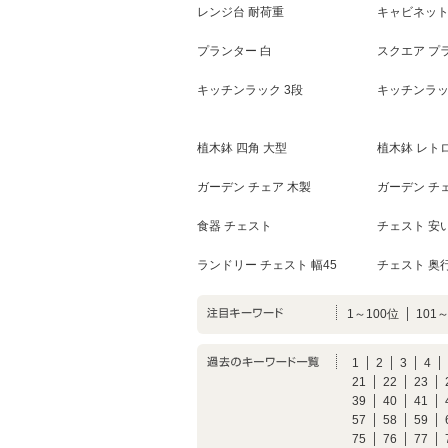
レンジ台 耐荷重
キャビネット
プランター 白
スクエア プ
キッチンラック 3段
キッチンラッ
植木鉢 四角 大型
植木鉢 レト
ガーデン チェア 木製
ガーデン チ
食器 チェスト
チェスト 安
ランドリー チェスト 幅45
チェスト 奥行
1～100位
101
1
2
3
4
21
22
23
39
40
41
57
58
59
75
76
77