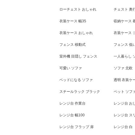
ローチェスト おしゃれ
チェスト 奥行
衣装ケース 幅35
収納ケース 
衣装ケース おしゃれ
衣装ケース 
フェンス 移動式
フェンス 低
室外機 目隠し フェンス
一人暮らし 
可愛い ソファ
ソファ 北欧
ベッドになる ソファ
透明 衣装ケ
スチールラック ブラック
ペット ソフ
レンジ台 作業台
レンジ台 お
レンジ台 幅100
レンジ台 スリ
レンジ台 フラップ 扉
レンジ台 白