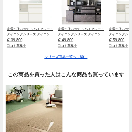
家電が使いやすい ハイグレード
家電が使いやすい ハイグレード
家電が使いやす
ダイニングシリーズ ダイニング
ダイニングシリーズ ダイニング
ダイニングシリ
ボード（高さ188.5cm） 幅
¥139,800
ボード（高さ188.5cm） 幅
¥149,800
ボード（高さ188
¥159,800
100cm 奥行45cm パモウナEMB-
120cm 奥行45cm パモウナ
140cm 奥行4
口コミ募集中
口コミ募集中
口コミ募集中
S1000R
EMB-S1200R
EMB-S1400R
シリーズ商品一覧へ（60）
この商品を買った人はこんな商品も買っています