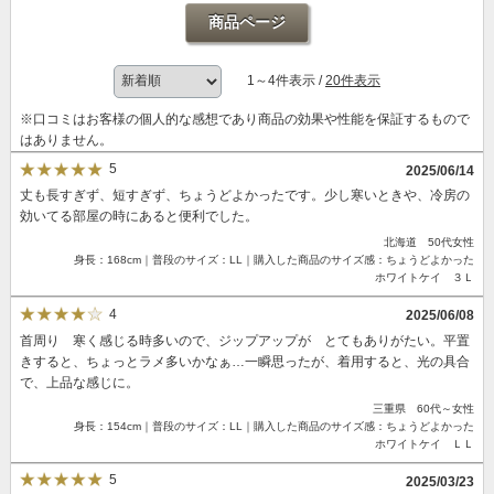
商品ページ
1～4件表示 /
20件表示
※口コミはお客様の個人的な感想であり商品の効果や性能を保証するもので
はありません。
5
2025/06/14
丈も長すぎず、短すぎず、ちょうどよかったです。少し寒いときや、冷房の
効いてる部屋の時にあると便利でした。
北海道 50代女性
身長：168cm｜普段のサイズ：LL｜購入した商品のサイズ感：ちょうどよかった
ホワイトケイ ３Ｌ
4
2025/06/08
首周り 寒く感じる時多いので、ジップアップが とてもありがたい。平置
きすると、ちょっとラメ多いかなぁ…一瞬思ったが、着用すると、光の具合
で、上品な感じに。
三重県 60代～女性
身長：154cm｜普段のサイズ：LL｜購入した商品のサイズ感：ちょうどよかった
ホワイトケイ ＬＬ
5
2025/03/23