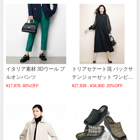
イタリア素材 3Dウール プ
トリアセテート混 バックサ
ルオンパンツ
テンジョーゼット ワンピ―
ス
¥17,879
40%OFF
¥27,839 - ¥34,800
20%OFF