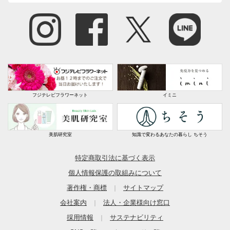
フジテレビフラワーネット
イミニ
美肌研究室
知識で変わるあなたの暮らし ちそう
特定商取引法に基づく表示
個人情報保護の取組みについて
著作権・商標
サイトマップ
｜
会社案内
法人・企業様向け窓口
｜
採用情報
サステナビリティ
｜