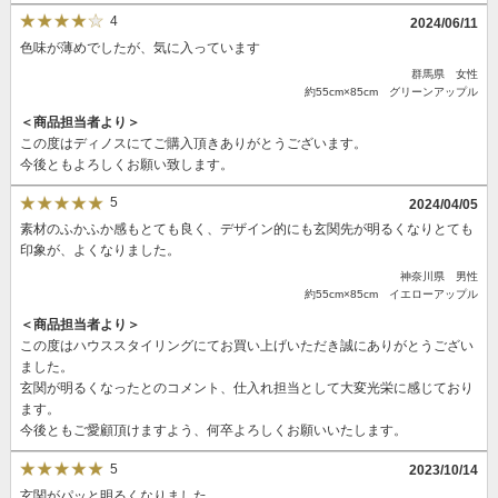
4
2024/06/11
色味が薄めでしたが、気に入っています
群馬県 女性
約55cm×85cm グリーンアップル
＜商品担当者より＞
この度はディノスにてご購入頂きありがとうございます。
今後ともよろしくお願い致します。
5
2024/04/05
素材のふかふか感もとても良く、デザイン的にも玄関先が明るくなりとても
印象が、よくなりました。
神奈川県 男性
約55cm×85cm イエローアップル
＜商品担当者より＞
この度はハウススタイリングにてお買い上げいただき誠にありがとうござい
ました。
玄関が明るくなったとのコメント、仕入れ担当として大変光栄に感じており
ます。
今後ともご愛顧頂けますよう、何卒よろしくお願いいたします。
5
2023/10/14
玄関がパッと明るくなりました。