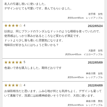
友人の引越し祝いに使いました。
デザインがとても可愛いです。喜んでもらいました。
岩手県 女性
約55cm×85cm レッドアップル
4
2022/05/24
以前は、同じブランドのランダムなドットのような模様を使っていたので、
使用感はしっかり厚みがあるところなど変わらず満足です。
ドットより少し落ち着いた雰囲気になります。
地味目が好きな人にはちょうど良いかも？
大阪府 女性
約55cm×85cm イエローアップル
5
2022/05/09
色違いで赤を購入しました。期待どおりです
神奈川県 女性
約55cm×85cm レッドアップル
4
2022/04/09
お値段相当だと思います。ふみ心地が何とも気持ちよく。デザインも凝って
いて素敵です。洗濯には結構神経使いそうですので、大切に使います。
神奈川県 男性
約55cm×85cm レッドアップル