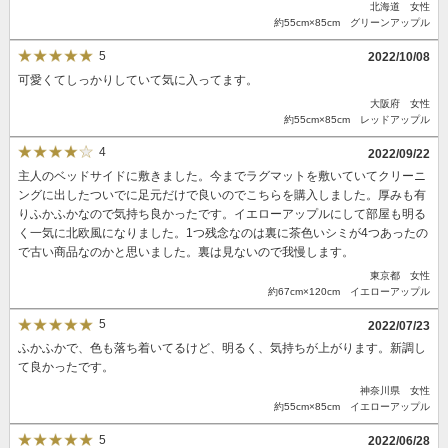
北海道 女性
約55cm×85cm グリーンアップル
5
2022/10/08
可愛くてしっかりしていて気に入ってます。
大阪府 女性
約55cm×85cm レッドアップル
4
2022/09/22
主人のベッドサイドに敷きました。今までラグマットを敷いていてクリーニ
ングに出したついでに足元だけで良いのでこちらを購入しました。厚みも有
りふかふかなので気持ち良かったです。イエローアップルにして部屋も明る
く一気に北欧風になりました。1つ残念なのは裏に茶色いシミが4つあったの
で古い商品なのかと思いました。裏は見ないので我慢します。
東京都 女性
約67cm×120cm イエローアップル
5
2022/07/23
ふかふかで、色も落ち着いてるけど、明るく、気持ちが上がります。新調し
て良かったです。
神奈川県 女性
約55cm×85cm イエローアップル
5
2022/06/28