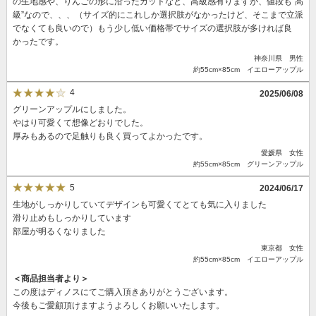
の生地感や、りんごの形に沿ったカットなど、高級感有りますが、値段も”高
級”なので、、、（サイズ的にこれしか選択肢がなかったけど、そこまで立派
でなくても良いので）もう少し低い価格帯でサイズの選択肢が多ければ良
かったです。
神奈川県 男性
約55cm×85cm イエローアップル
4
2025/06/08
グリーンアップルにしました。
やはり可愛くて想像どおりでした。
厚みもあるので足触りも良く買ってよかったです。
愛媛県 女性
約55cm×85cm グリーンアップル
5
2024/06/17
生地がしっかりしていてデザインも可愛くてとても気に入りました
滑り止めもしっかりしています
部屋が明るくなりました
東京都 女性
約55cm×85cm イエローアップル
＜商品担当者より＞
この度はディノスにてご購入頂きありがとうございます。
今後もご愛顧頂けますようよろしくお願いいたします。