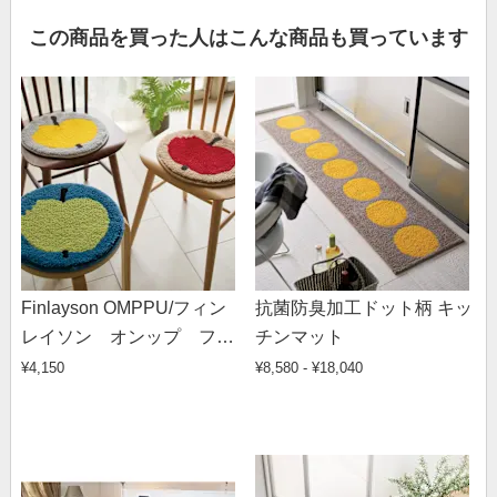
この商品を買った人はこんな商品も買っています
Finlayson OMPPU/フィン
抗菌防臭加工ドット柄 キッ
レイソン オンップ フッ
チンマット
ク織マット チェアパッ
¥4,150
¥8,580 - ¥18,040
ド 径約35cm円形