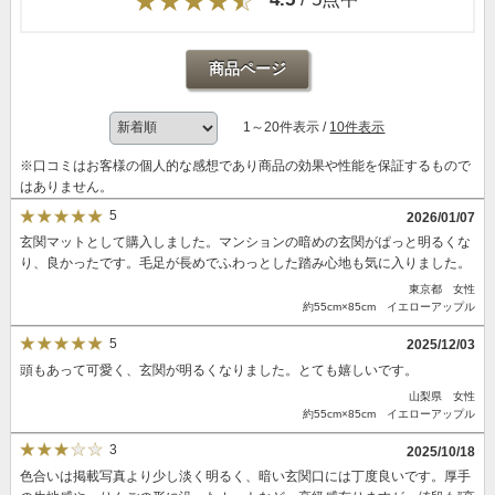
商品ページ
1～20件表示 /
10件表示
※口コミはお客様の個人的な感想であり商品の効果や性能を保証するもので
はありません。
5
2026/01/07
玄関マットとして購入しました。マンションの暗めの玄関がぱっと明るくな
り、良かったです。毛足が長めでふわっとした踏み心地も気に入りました。
東京都 女性
約55cm×85cm イエローアップル
5
2025/12/03
頭もあって可愛く、玄関が明るくなりました。とても嬉しいです。
山梨県 女性
約55cm×85cm イエローアップル
3
2025/10/18
色合いは掲載写真より少し淡く明るく、暗い玄関口には丁度良いです。厚手