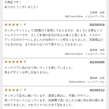
大満足です！
ありがとうございました♪
広島県 女性
約67cm×120cm イエローアップル
4
2023/03/18
キッチンマットとして2枚繋げて使用しておりますが、全くズレる事なくス
トレスフリーです。そして冬場の足元の冷えが違うと思います。イエロー
アップルのカラーにしましたが台所がパッと明るくなりました。洗濯後はど
うなるのかは、まだわからないので星4つにしておきました。
岐阜県 女性
約67cm×120cm イエローアップル
5
2023/03/05
インテリアに合わせて赤いマットを探していました。
色もデザインも申し分ありません。
愛知県 女性
約55cm×85cm レッドアップル
4
2023/01/12
キッチンで足元に敷いています。適度な厚みに、可愛いデザイン。
良いアクセントになっています。洗濯機で洗いましたら端に何か所か織り糸
が出てきました。それで☆４つにさせて頂きました。