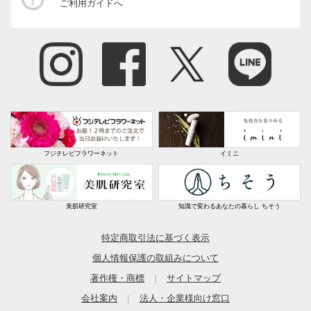
ご利用ガイドへ
フジテレビフラワーネット
イミニ
美肌研究室
知識で変わるあなたの暮らし ちそう
特定商取引法に基づく表示
個人情報保護の取組みについて
著作権・商標
サイトマップ
｜
会社案内
法人・企業様向け窓口
｜