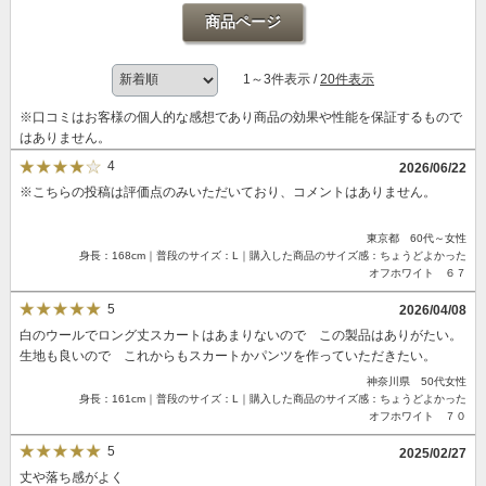
商品ページ
1～3件表示 /
20件表示
※口コミはお客様の個人的な感想であり商品の効果や性能を保証するもので
はありません。
4
2026/06/22
※こちらの投稿は評価点のみいただいており、コメントはありません。
東京都 60代～女性
身長：168cm｜普段のサイズ：L｜購入した商品のサイズ感：ちょうどよかった
オフホワイト ６７
5
2026/04/08
白のウールでロング丈スカートはあまりないので この製品はありがたい。
生地も良いので これからもスカートかパンツを作っていただきたい。
神奈川県 50代女性
身長：161cm｜普段のサイズ：L｜購入した商品のサイズ感：ちょうどよかった
オフホワイト ７０
5
2025/02/27
丈や落ち感がよく