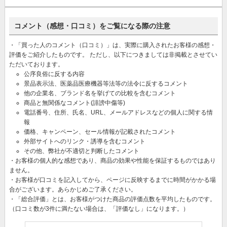
コメント（感想・口コミ）をご覧になる際の注意
・「買った人のコメント（口コミ）」は、実際に購入されたお客様の感想・
評価をご紹介したものです。 ただし、以下につきましては非掲載とさせてい
ただいております。
公序良俗に反する内容
景品表示法、医薬品医療機器等法等の法令に反するコメント
他の企業名、ブランド名を挙げての比較を含むコメント
商品と無関係なコメント(誹謗中傷等)
電話番号、住所、氏名、URL、メールアドレスなどの個人に関する情
報
価格、キャンペーン、セール情報が記載されたコメント
外部サイトへのリンク・誘導を含むコメント
その他、弊社が不適切と判断したコメント
・お客様の個人的な感想であり、商品の効果や性能を保証するものではあり
ません。
・お客様が口コミを記入してから、ページに反映するまでに時間がかかる場
合がございます。あらかじめご了承ください。
・「総合評価」とは、お客様がつけた商品の評価点数を平均したものです。
（口コミ数が3件に満たない場合は、「評価なし」になります。）