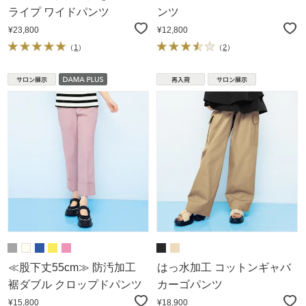
ライプ ワイドパンツ
ンツ
¥23,800
¥12,800
（
1
）
（
2
）
≪股下丈55cm≫ 防汚加工
はっ水加工 コットンギャバ
裾ダブル クロップドパンツ
カーゴパンツ
¥15,800
¥18,900