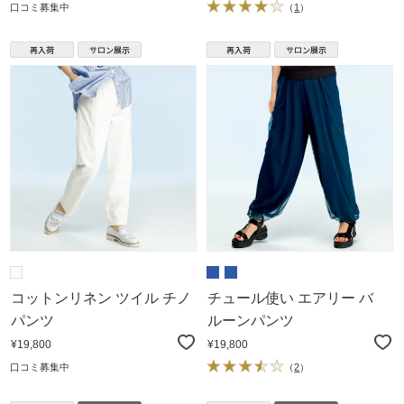
口コミ募集中
（
1
）
コットンリネン ツイル チノ
チュール使い エアリー バ
パンツ
ルーンパンツ
¥19,800
¥19,800
口コミ募集中
（
2
）