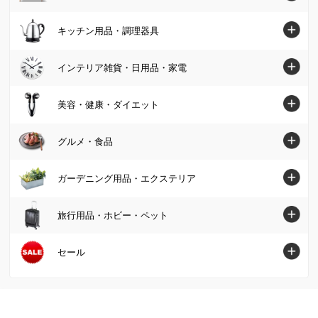
ブーツ
椅子・チェア
カーテン
パンツ
寝具・布団トップへ
キッチン用品・調理器具
スニーカー・コンフォートシューズ
テーブル
カーペット・ラグ・マット
スカート
マットレス
ジュエリー・アクセサリー
キッチン用品・調理器具トップへ
インテリア雑貨・日用品・家電
デスク・机
ソファーカバー・マルチカバー
カーディガン・ボレロ
掛け布団・羽毛布団
財布・ケース・ポーチ
鍋・フライパン
テレビ台・テレビボード
インテリア雑貨・日用品・家電トップへ
美容・健康・ダイエット
クッション・カバー類
パーカー・スウェット/トレーナー
肌掛け布団・ダウンケット
レディース腕時計
水切りかご/ラック・シンク周り用品
ベッド
インテリア雑貨
美容・健康・ダイエットトップへ
Tシャツ・カットソー
グルメ・食品
敷布団
帽子・サングラス・手袋・ベルト
保存容器・キャニスター・オイルポット
壁面収納・システム収納
照明器具/ライト・時計
スキンケア・基礎化粧品
コート
毛布・タオルケット
グルメ・食品トップへ
ストール・スカーフ・マフラー
ガーデニング用品・エクステリア
米びつ・ライスストッカー
リビング収納
絵画・アート・ウォールデコレーション
化粧品・メイクアップ
ジャケット
布団セット
グルメまとめ割
傘・レイングッズ
キッチン用品収納
ガーデニング用品・エクステリアトップへ
本棚・ラック・シェルフ
旅行用品・ホビー・ペット
インテリアグリーン・造花
フェイスケア・美顔器
フォーマル・スーツ・着物
敷きパッド・ベッドパッド
お惣菜
メンズファッション雑貨
お弁当用品・水筒
屋外収納庫・物置
キッチン収納・食器棚
掃除/お手入れ用品
旅行用品・ホビー・ペットトップへ
セール
健康食品・サプリメント
大きいサイズ
枕・抱き枕
肉・卵・乳製品
ファッション小物 その他
エプロン・割烹着
ガーデンファニチャー
衣類収納
ゴミ箱・ダストボックス
スーツケース・キャリーバッグ
ヘアケア
SALE SHOP（セールショップ）
女性下着・インナー・パジャマ
布団カバー・シーツ
魚・海産物
食器・カトラリー・グラス
日除けシェード・ガーデンパラソル
小物収納・フリーボックス
洗濯用品・物干し
旅行カバン・シューズ・ファッション
ボディケア・脱毛器
ファッション
ユニセックス・メンズファッション
寝具・布団 その他