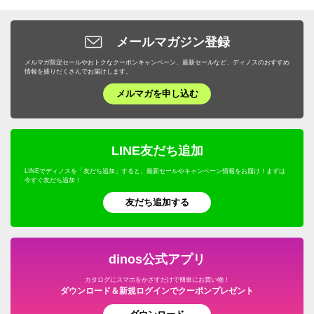
お米・パン・麺類
ピッチャー・冷水筒・麦茶ポット
ガーデンオーナメント・置物
トイレ/洗面所/ランドリー収納
バス用品・バスマット
旅行用小物
ダイエット・エクササイズ
バッグ・靴・アクセサリー
サステナブル
布団クリーニング・リフォーム
スイーツ・お菓子
ケトル・やかん
敷石・防草シート・芝
メールマガジン登録
下駄箱/玄関収納
トイレ用品・トイレマット
旅行用便利グッズ
機能性シューズ・サンダル
家具・収納
サステナブル
野菜・果物
メルマガ限定セールやおトクなクーポンキャンペーン、最新セールなど、ディノスのおすすめ
包丁・キッチンツール
プランター・植木鉢・鉢カバー
子供部屋/キッズ収納・家具
タオル・スリッパ
情報を盛りだくさんでお届けします。
キッズ・ベビー
補整下着・シェイプインナー
カーテン・ラグ・ソファカバー
ドリンク・飲み物
テーブルクロス・ランチョンマット
メルマガを申し込む
フラワースタンド・プランタースタンド・花台
ホームオフィス家具
生活雑貨・便利グッズ
キャラクターグッズ
マッサージ・健康グッズ・健康器具
寝具・布団
プロユース
キッチンゴミ箱・分別ゴミ箱
フェンス・ラティス・トレリス
仏壇・仏具
年中行事用品・季節商品
ホビー雑貨
UV・紫外線対策
キッチン用品・調理器具
ウェルネスフーズ
LINE友だち追加
キッチン家電・調理家電
エアコン室外機カバー
こたつ
防災用品・防犯用品
文房具・事務用品
オーラルケア・デンタルケア
インテリア雑貨・日用品・家電
LINEでディノスを「友だち追加」すると、最新セールやキャンペーン情報をお届け！まずは
保存食・非常食
キッチンマット
今すぐ友だち追加！
屋外ゴミ箱/保管庫
サステナブル
季節家電・生活家電
アウトドア・カー用品
機能性ウェア・雑貨
美容・健康・ダイエット
友だち追加する
調味料
温室・ビニール温室
水着
ガーデニング用品・エクステリア
おつとめ品
ガーデンアーチ・パーゴラ
ペット用品
旅行用品・ホビー・ペット
dinos公式アプリ
ウッドデッキ・ジョイントタイルパネル
カタログにスマホをかざすだけで簡単にお買い物！
グルメ・食品
ダウンロード＆新規ログインでクーポンプレゼント
ガーデン/ソーラーライト・庭用照明