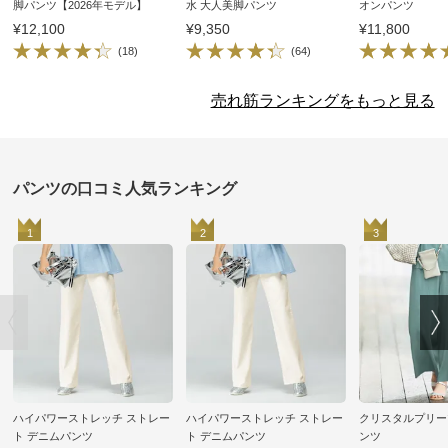
脚パンツ【2026年モデル】
水 大人美脚パンツ
オンパンツ
¥12,100
¥9,350
¥11,800
(18)
(64)
売れ筋ランキングをもっと見る
パンツの口コミ人気ランキング
1
2
3
ハイパワーストレッチ ストレー
ハイパワーストレッチ ストレー
クリスタルプリー
ト デニムパンツ
ト デニムパンツ
ンツ