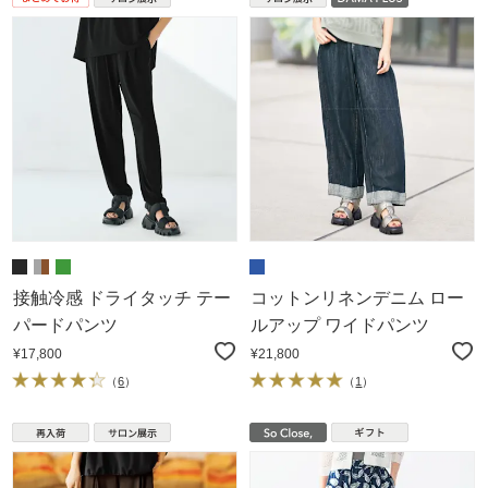
接触冷感 ドライタッチ テー
コットンリネンデニム ロー
パードパンツ
ルアップ ワイドパンツ
¥17,800
¥21,800
（
6
）
（
1
）