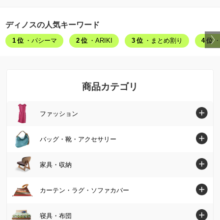
ディノスの人気キーワード
1位
・パシーマ
2位
・ARIKI
3位
・まとめ割り
4位
・
商品カテゴリ
ファッション
ファッショントップへ
バッグ・靴・アクセサリー
シャツ・ブラウス
バッグ・靴・アクセサリートップへ
家具・収納
ニット・セーター
バッグ
家具・収納トップへ
カーテン・ラグ・ソファカバー
チュニック
パンプス・サンダル
ソファ
カーテン・ラグ・ソファカバートップへ
寝具・布団
ワンピース