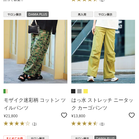
モザイク迷彩柄 コットン ツ
はっ水 ストレッチ ニータッ
イルパンツ
ク カーゴパンツ
¥21,800
¥13,800
（
3
）
（
8
）