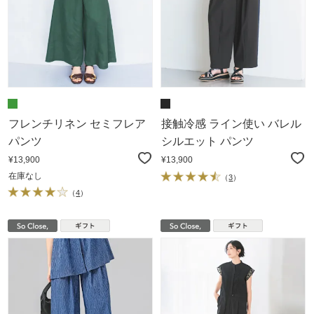
フレンチリネン セミフレア
接触冷感 ライン使い バレル
パンツ
シルエット パンツ
¥13,900
¥13,900
在庫なし
（
3
）
（
4
）