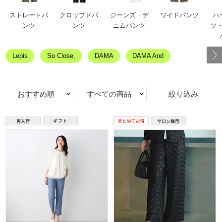
ストレートパ
クロップドパ
ジーンズ・デ
ワイドパンツ
ハ
ンツ
ンツ
ニムパンツ
ツ
Lepis
So Close,
DAMA
DAMA And
おすすめ順
すべての商品
絞り込み