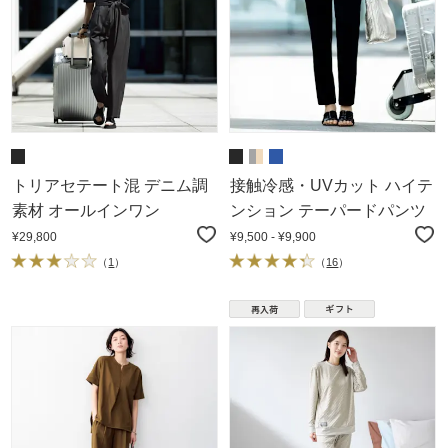
トリアセテート混 デニム調
接触冷感・UVカット ハイテ
素材 オールインワン
ンション テーパードパンツ
¥29,800
¥9,500 - ¥9,900
（
1
）
（
16
）