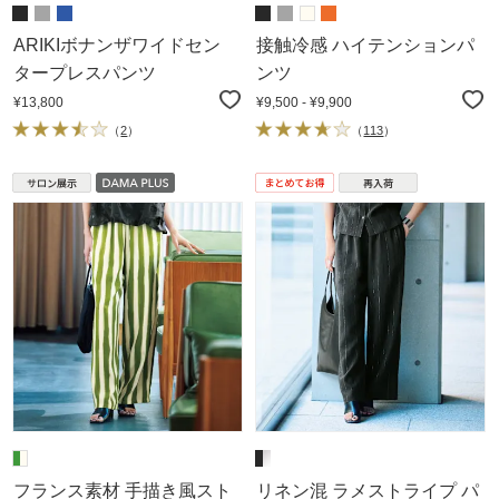
ARIKIボナンザワイドセン
接触冷感 ハイテンションパ
タープレスパンツ
ンツ
¥13,800
¥9,500 - ¥9,900
（
2
）
（
113
）
フランス素材 手描き風スト
リネン混 ラメストライプ パ