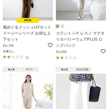
風めぐるメッシュUVカット
イージーシリーズ お得な上
コラントッテ レスノ マグネ
下セット
リカバリーウェアPLUS ロ
ングパンツ
¥11,700
在庫なし
¥11,000
（
1
）