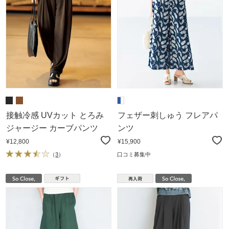
接触冷感 UVカット とろみ
フェザー刺しゅう フレアパ
ジャージー カーブパンツ
ンツ
¥12,800
¥15,900
（
3
）
口コミ募集中