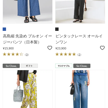
高島縮 先染め プルオン イー
ピンタックレース オールイ
ジーパンツ（日本製）
ンワン
¥15,900
¥23,900
（
3
）
（
2
）