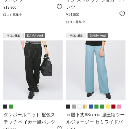
ンツ
¥19,800
¥14,800
口コミ募集中
口コミ募集中
ダンボールニット 配色ス
≪股下丈68cm≫ 強圧縮ウー
テッチ ベイカー風パンツ
ルジャージー セミワイドパ