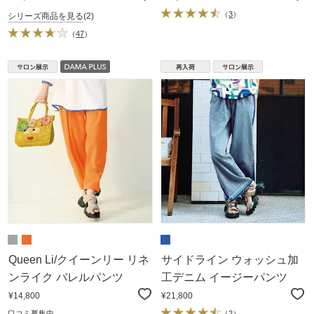
（
3
）
シリーズ商品を見る
(2)
（
47
）
Queen Li/クイーンリー リネ
サイドライン ウォッシュ加
ンライク バレルパンツ
工デニム イージーパンツ
¥14,800
¥21,800
口コミ募集中
（
2
）