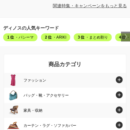
関連特集・キャンペーンをもっと見る
ディノスの人気キーワード
1位
・パシーマ
2位
・ARIKI
3位
・まとめ割り
4位
・
商品カテゴリ
ファッション
ファッショントップへ
バッグ・靴・アクセサリー
シャツ・ブラウス
バッグ・靴・アクセサリートップへ
家具・収納
ニット・セーター
バッグ
家具・収納トップへ
カーテン・ラグ・ソファカバー
チュニック