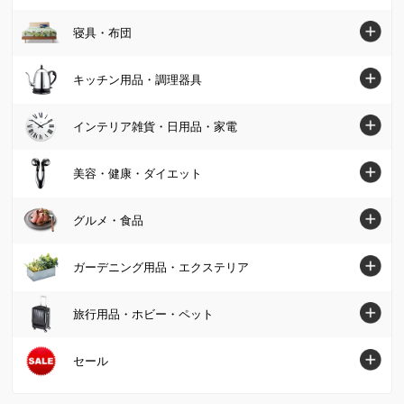
パンプス・サンダル
ソファ
カーテン・ラグ・ソファカバートップへ
寝具・布団
ワンピース
ブーツ
椅子・チェア
カーテン
パンツ
寝具・布団トップへ
キッチン用品・調理器具
スニーカー・コンフォートシューズ
テーブル
カーペット・ラグ・マット
スカート
マットレス
ジュエリー・アクセサリー
キッチン用品・調理器具トップへ
インテリア雑貨・日用品・家電
デスク・机
ソファーカバー・マルチカバー
カーディガン・ボレロ
掛け布団・羽毛布団
財布・ケース・ポーチ
鍋・フライパン
テレビ台・テレビボード
インテリア雑貨・日用品・家電トップへ
美容・健康・ダイエット
クッション・カバー類
パーカー・スウェット/トレーナー
肌掛け布団・ダウンケット
レディース腕時計
水切りかご/ラック・シンク周り用品
ベッド
インテリア雑貨
美容・健康・ダイエットトップへ
Tシャツ・カットソー
グルメ・食品
敷布団
帽子・サングラス・手袋・ベルト
保存容器・キャニスター・オイルポット
壁面収納・システム収納
照明器具/ライト・時計
スキンケア・基礎化粧品
コート
毛布・タオルケット
グルメ・食品トップへ
ストール・スカーフ・マフラー
ガーデニング用品・エクステリア
米びつ・ライスストッカー
リビング収納
絵画・アート・ウォールデコレーション
化粧品・メイクアップ
ジャケット
布団セット
グルメまとめ割
傘・レイングッズ
キッチン用品収納
ガーデニング用品・エクステリアトップへ
本棚・ラック・シェルフ
旅行用品・ホビー・ペット
インテリアグリーン・造花
フェイスケア・美顔器
フォーマル・スーツ・着物
敷きパッド・ベッドパッド
お惣菜
メンズファッション雑貨
お弁当用品・水筒
屋外収納庫・物置
キッチン収納・食器棚
掃除/お手入れ用品
旅行用品・ホビー・ペットトップへ
セール
健康食品・サプリメント
大きいサイズ
枕・抱き枕
肉・卵・乳製品
ファッション小物 その他
エプロン・割烹着
ガーデンファニチャー
衣類収納
ゴミ箱・ダストボックス
スーツケース・キャリーバッグ
ヘアケア
SALE SHOP（セールショップ）