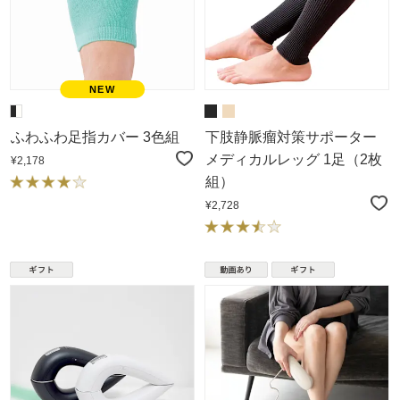
ふわふわ足指カバー 3色組
下肢静脈瘤対策サポーター
メディカルレッグ 1足（2枚
¥2,178
組）
¥2,728