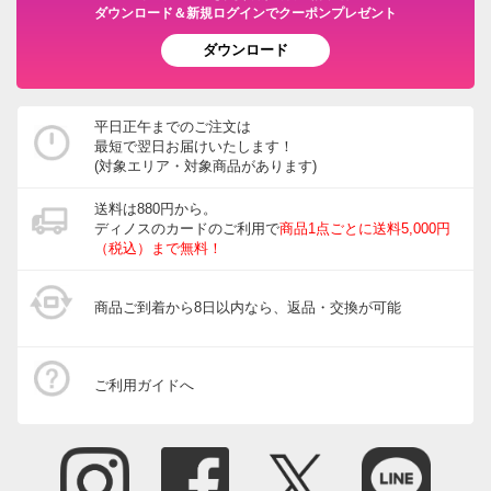
グルメ・食品
ダウンロード＆新規ログインでクーポンプレゼント
ガーデン/ソーラーライト・庭用照明
ダウンロード
園芸土/肥料
ホース・ホースリール
平日正午までのご注文は
最短で翌日お届けいたします！
宅配ボックス・郵便ポスト
(対象エリア・対象商品があります)
ガーデニングウェア
送料は880円から。
ディノスのカードのご利用で
商品1点ごとに送料5,000円
玄関・ガレージ周り
（税込）まで無料！
ガーデニングツール・庭手入用品
商品ご到着から8日以内なら、返品・交換が可能
ガーデニンググッズ・その他
インテリアフラワー
ご利用ガイドへ
生花・鉢植え