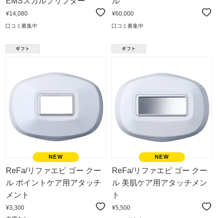
EMSスカルプリフター
ル
¥14,080
¥60,000
口コミ募集中
口コミ募集中
ReFa/リファエピ ゴー クー
ReFa/リファエピ ゴー クー
ル ポイントケア用アタッチ
ル 美肌ケア用アタッチメン
メント
ト
¥3,300
¥5,500