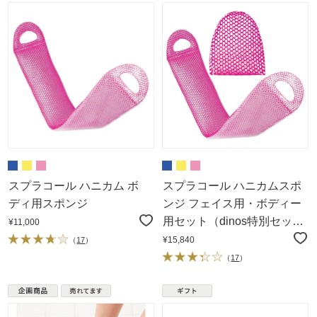
スプラコール ハニカム ボ
スプラコール ハニカムスポ
ディ用スポンジ
ンジ フェイス用・ボディー
用セット（dinos特別セッ
¥11,000
ト）
¥15,840
（
17
）
（
17
）