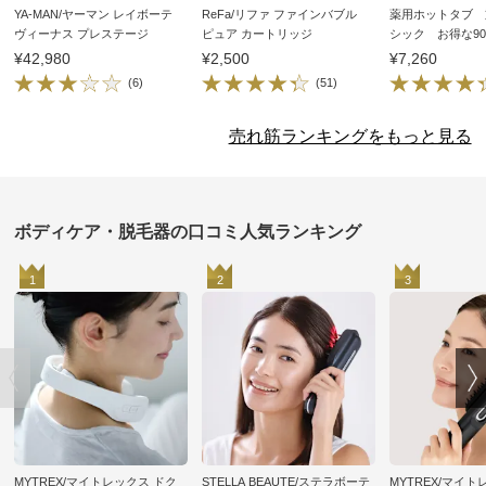
YA-MAN/ヤーマン レイボーテ
ReFa/リファ ファインバブル
薬用ホットタブ 
ヴィーナス プレステージ
ピュア カートリッジ
シック お得な9
¥42,980
¥2,500
¥7,260
(6)
(51)
売れ筋ランキングをもっと見る
ボディケア・脱毛器の口コミ人気ランキング
1
2
3
MYTREX/マイトレックス ドク
STELLA BEAUTE/ステラボーテ
MYTREX/マイ