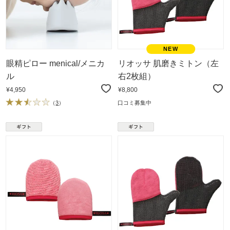
眼精ピロー menical/メニカ
リオッサ 肌磨きミトン（左
ル
右2枚組）
¥4,950
¥8,800
（
3
）
口コミ募集中