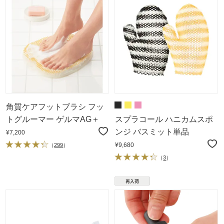
角質ケアフットブラシ フッ
トグルーマー ゲルマAG＋
スプラコール ハニカムスポ
ンジ バスミット単品
¥7,200
¥9,680
（
299
）
（
3
）