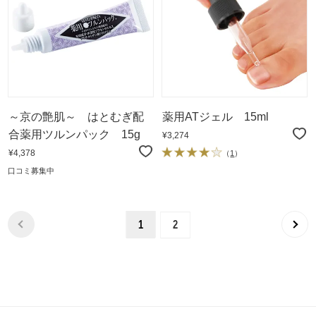
～京の艶肌～ はとむぎ配
薬用ATジェル 15ml
合薬用ツルンパック 15g
¥3,274
¥4,378
（
1
）
口コミ募集中
1
2