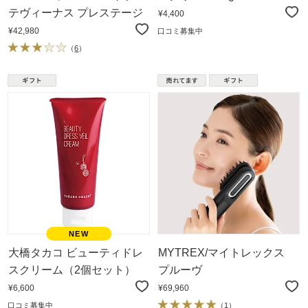
テヴィーナス プレステージ
¥4,400
¥42,980
口コミ募集中
（
6
）
大橋タカコ ビューティドレ
MYTREX/マイトレックス
スクリーム（2個セット）
プルーヴ
¥6,600
¥69,960
口コミ募集中
（
1
）