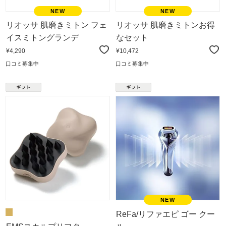
リオッサ 肌磨きミトン フェ
リオッサ 肌磨きミトンお得
イスミトングランデ
なセット
¥4,290
¥10,472
口コミ募集中
口コミ募集中
ReFa/リファエピ ゴー クー