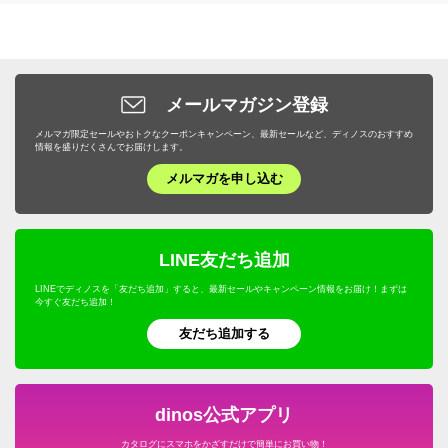
女性下着・インナー・パジャマ
布団カバー・シーツ
魚・海産物
食器・カトラリー・グラス
日除けシェード・ガーデンパラソル
小物収納・フリーボックス
洗濯用品・物干し
旅行カバン・シューズ・ファッション
ボディケア・脱毛器
ファッション
ユニセックス・メンズファッション
寝具・布団 その他
お米・パン・麺類
ピッチャー・冷水筒・麦茶ポット
ガーデンオーナメント・置物
トイレ/洗面所/ランドリー収納
バス用品・バスマット
旅行用小物
ダイエット・エクササイズ
バッグ・靴・アクセサリー
サステナブル
布団クリーニング・リフォーム
スイーツ・お菓子
ケトル・やかん
敷石・防草シート・芝
メールマガジン登録
下駄箱/玄関収納
トイレ用品・トイレマット
旅行用便利グッズ
機能性シューズ・サンダル
家具・収納
サステナブル
野菜・果物
メルマガ限定セールやおトクなクーポンキャンペーン、最新セールなど、ディノスのおすすめ
包丁・キッチンツール
プランター・植木鉢・鉢カバー
子供部屋/キッズ収納・家具
タオル・スリッパ
情報を盛りだくさんでお届けします。
キッズ・ベビー
補整下着・シェイプインナー
カーテン・ラグ・ソファカバー
ドリンク・飲み物
テーブルクロス・ランチョンマット
メルマガを申し込む
フラワースタンド・プランタースタンド・花台
ホームオフィス家具
生活雑貨・便利グッズ
キャラクターグッズ
マッサージ・健康グッズ・健康器具
寝具・布団
プロユース
キッチンゴミ箱・分別ゴミ箱
フェンス・ラティス・トレリス
仏壇・仏具
年中行事用品・季節商品
ホビー雑貨
UV・紫外線対策
キッチン用品・調理器具
ウェルネスフーズ
LINE友だち追加
キッチン家電・調理家電
エアコン室外機カバー
こたつ
防災用品・防犯用品
文房具・事務用品
オーラルケア・デンタルケア
インテリア雑貨・日用品・家電
LINEでディノスを「友だち追加」すると、最新セールやキャンペーン情報をお届け！まずは
保存食・非常食
キッチンマット
今すぐ友だち追加！
屋外ゴミ箱/保管庫
サステナブル
季節家電・生活家電
アウトドア・カー用品
機能性ウェア・雑貨
美容・健康・ダイエット
友だち追加する
調味料
温室・ビニール温室
水着
ガーデニング用品・エクステリア
おつとめ品
ガーデンアーチ・パーゴラ
ペット用品
旅行用品・ホビー・ペット
dinos公式アプリ
ウッドデッキ・ジョイントタイルパネル
カタログにスマホをかざすだけで簡単にお買い物！