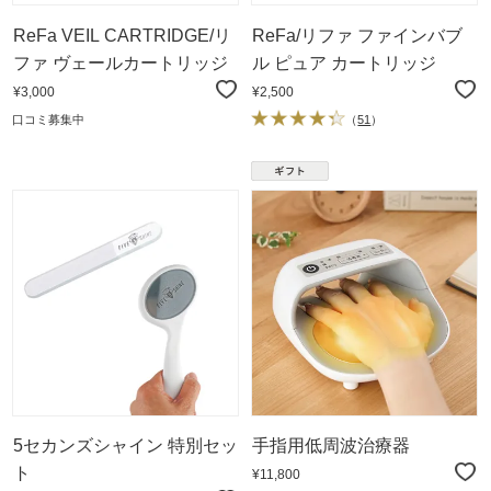
ReFa VEIL CARTRIDGE/リ
ReFa/リファ ファインバブ
ファ ヴェールカートリッジ
ル ピュア カートリッジ
¥3,000
¥2,500
口コミ募集中
（
51
）
5セカンズシャイン 特別セッ
手指用低周波治療器
ト
¥11,800