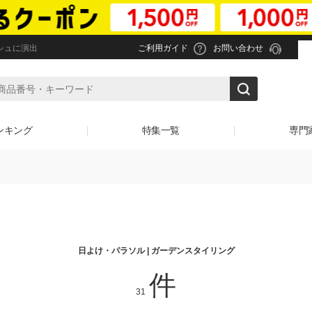
シュに演出
ご利用ガイド
お問い合わせ
ンキング
特集一覧
専門
日よけ・パラソル | ガーデンスタイリング
件
31