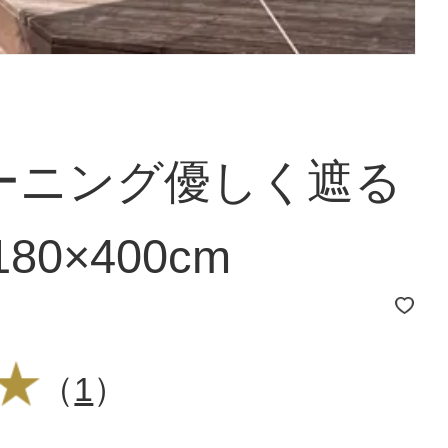
ーニング優しく遮る
80×400cm
（
1
）