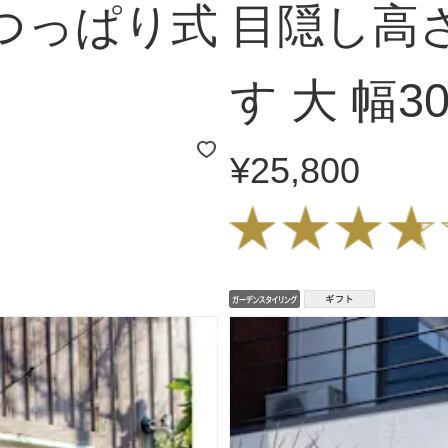
つっぱり式
目隠し高
す 大 幅30
¥25,800