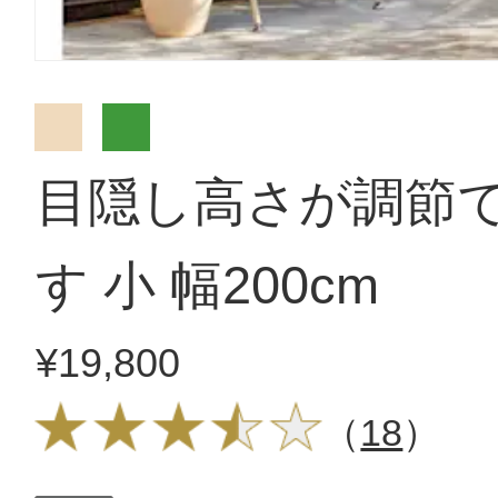
目隠し高さが調節
す 小 幅200cm
¥19,800
（
18
）