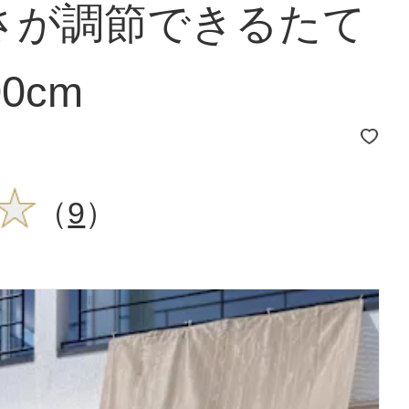
さが調節できるたて
0cm
（
9
）