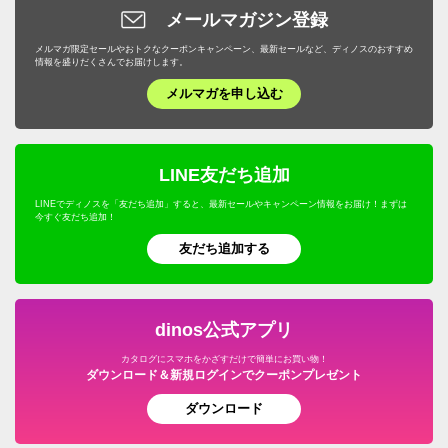
布団クリーニング・リフォーム
スイーツ・お菓子
ケトル・やかん
敷石・防草シート・芝
メールマガジン登録
下駄箱/玄関収納
トイレ用品・トイレマット
旅行用便利グッズ
機能性シューズ・サンダル
家具・収納
サステナブル
野菜・果物
メルマガ限定セールやおトクなクーポンキャンペーン、最新セールなど、ディノスのおすすめ
包丁・キッチンツール
プランター・植木鉢・鉢カバー
子供部屋/キッズ収納・家具
タオル・スリッパ
情報を盛りだくさんでお届けします。
キッズ・ベビー
補整下着・シェイプインナー
カーテン・ラグ・ソファカバー
ドリンク・飲み物
テーブルクロス・ランチョンマット
メルマガを申し込む
フラワースタンド・プランタースタンド・花台
ホームオフィス家具
生活雑貨・便利グッズ
キャラクターグッズ
マッサージ・健康グッズ・健康器具
寝具・布団
プロユース
キッチンゴミ箱・分別ゴミ箱
フェンス・ラティス・トレリス
仏壇・仏具
年中行事用品・季節商品
ホビー雑貨
UV・紫外線対策
キッチン用品・調理器具
ウェルネスフーズ
LINE友だち追加
キッチン家電・調理家電
エアコン室外機カバー
こたつ
防災用品・防犯用品
文房具・事務用品
オーラルケア・デンタルケア
インテリア雑貨・日用品・家電
LINEでディノスを「友だち追加」すると、最新セールやキャンペーン情報をお届け！まずは
保存食・非常食
キッチンマット
今すぐ友だち追加！
屋外ゴミ箱/保管庫
サステナブル
季節家電・生活家電
アウトドア・カー用品
機能性ウェア・雑貨
美容・健康・ダイエット
友だち追加する
調味料
温室・ビニール温室
水着
ガーデニング用品・エクステリア
おつとめ品
ガーデンアーチ・パーゴラ
ペット用品
旅行用品・ホビー・ペット
dinos公式アプリ
ウッドデッキ・ジョイントタイルパネル
カタログにスマホをかざすだけで簡単にお買い物！
グルメ・食品
ダウンロード＆新規ログインでクーポンプレゼント
ガーデン/ソーラーライト・庭用照明
ダウンロード
園芸土/肥料