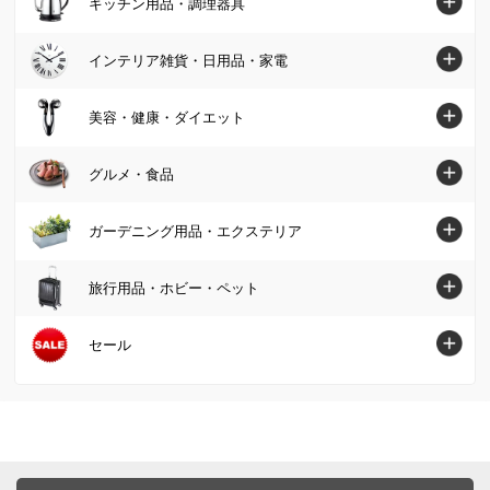
キッチン用品・調理器具
スニーカー・コンフォートシューズ
テーブル
カーペット・ラグ・マット
スカート
マットレス
ジュエリー・アクセサリー
キッチン用品・調理器具トップへ
インテリア雑貨・日用品・家電
デスク・机
ソファーカバー・マルチカバー
カーディガン・ボレロ
掛け布団・羽毛布団
財布・ケース・ポーチ
鍋・フライパン
テレビ台・テレビボード
インテリア雑貨・日用品・家電トップへ
美容・健康・ダイエット
クッション・カバー類
パーカー・スウェット/トレーナー
肌掛け布団・ダウンケット
レディース腕時計
水切りかご/ラック・シンク周り用品
ベッド
インテリア雑貨
美容・健康・ダイエットトップへ
Tシャツ・カットソー
グルメ・食品
敷布団
帽子・サングラス・手袋・ベルト
保存容器・キャニスター・オイルポット
壁面収納・システム収納
照明器具/ライト・時計
スキンケア・基礎化粧品
コート
毛布・タオルケット
グルメ・食品トップへ
ストール・スカーフ・マフラー
ガーデニング用品・エクステリア
米びつ・ライスストッカー
リビング収納
絵画・アート・ウォールデコレーション
化粧品・メイクアップ
ジャケット
布団セット
グルメまとめ割
傘・レイングッズ
キッチン用品収納
ガーデニング用品・エクステリアトップへ
本棚・ラック・シェルフ
旅行用品・ホビー・ペット
インテリアグリーン・造花
フェイスケア・美顔器
フォーマル・スーツ・着物
敷きパッド・ベッドパッド
お惣菜
メンズファッション雑貨
お弁当用品・水筒
屋外収納庫・物置
キッチン収納・食器棚
掃除/お手入れ用品
旅行用品・ホビー・ペットトップへ
セール
健康食品・サプリメント
大きいサイズ
枕・抱き枕
肉・卵・乳製品
ファッション小物 その他
エプロン・割烹着
ガーデンファニチャー
衣類収納
ゴミ箱・ダストボックス
スーツケース・キャリーバッグ
ヘアケア
SALE SHOP（セールショップ）
女性下着・インナー・パジャマ
布団カバー・シーツ
魚・海産物
食器・カトラリー・グラス
日除けシェード・ガーデンパラソル
小物収納・フリーボックス
洗濯用品・物干し
旅行カバン・シューズ・ファッション
ボディケア・脱毛器
ファッション
ユニセックス・メンズファッション
寝具・布団 その他
お米・パン・麺類
ピッチャー・冷水筒・麦茶ポット
ガーデンオーナメント・置物
トイレ/洗面所/ランドリー収納
バス用品・バスマット
旅行用小物
ダイエット・エクササイズ
バッグ・靴・アクセサリー
サステナブル