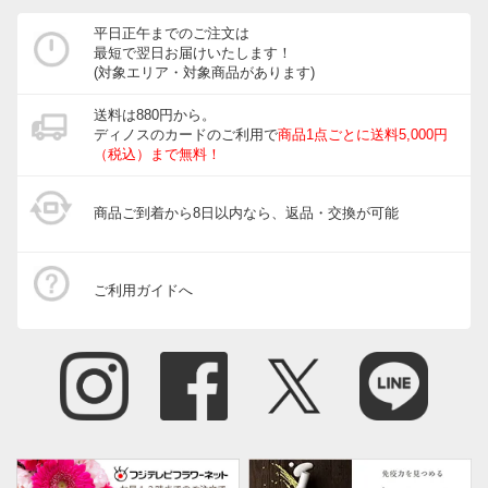
ホース・ホースリール
平日正午までのご注文は
最短で翌日お届けいたします！
宅配ボックス・郵便ポスト
(対象エリア・対象商品があります)
ガーデニングウェア
送料は880円から。
ディノスのカードのご利用で
商品1点ごとに送料5,000円
玄関・ガレージ周り
（税込）まで無料！
ガーデニングツール・庭手入用品
商品ご到着から8日以内なら、返品・交換が可能
ガーデニンググッズ・その他
インテリアフラワー
ご利用ガイドへ
生花・鉢植え