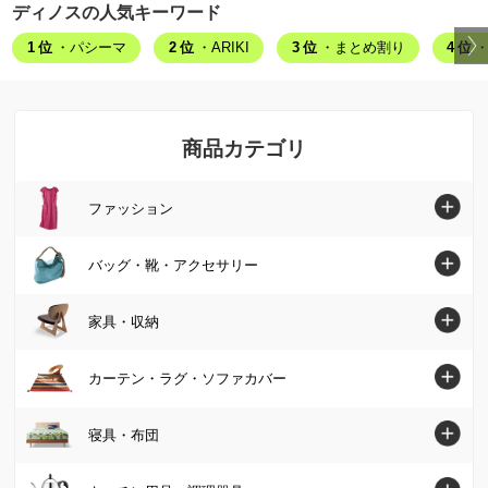
ディノスの人気キーワード
1位
・パシーマ
2位
・ARIKI
3位
・まとめ割り
4位
・
商品カテゴリ
ファッション
ファッショントップへ
バッグ・靴・アクセサリー
シャツ・ブラウス
バッグ・靴・アクセサリートップへ
家具・収納
ニット・セーター
バッグ
家具・収納トップへ
カーテン・ラグ・ソファカバー
チュニック
パンプス・サンダル
ソファ
カーテン・ラグ・ソファカバートップへ
寝具・布団
ワンピース
ブーツ
椅子・チェア
カーテン
パンツ
寝具・布団トップへ