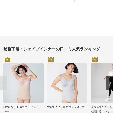
補整下着・シェイプインナーの口コミ人気ランキング
1
2
3
refeel ソフト補整ボディシェイ
refeel ソフト補整ボディスーツ
樫木裕実がたどり
パー
ん動けるスパッツ