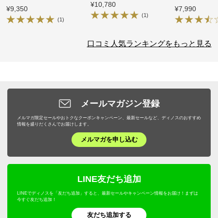
¥10,780
ズ2枚組
¥9,350
¥7,990
(1)
(1)
口コミ人気ランキングをもっと見る
メールマガジン登録
メルマガ限定セールやおトクなクーポンキャンペーン、最新セールなど、ディノスのおすすめ
情報を盛りだくさんでお届けします。
メルマガを申し込む
LINE友だち追加
LINEでディノスを「友だち追加」すると、最新セールやキャンペーン情報をお届け！まずは
今すぐ友だち追加！
友だち追加する