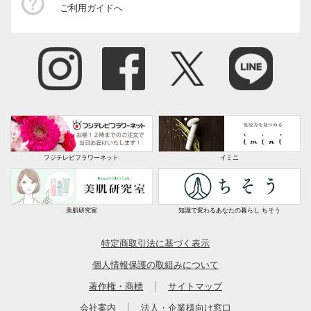
ご利用ガイドへ
フジテレビフラワーネット
イミニ
美肌研究室
知識で変わるあなたの暮らし ちそう
特定商取引法に基づく表示
個人情報保護の取組みについて
｜
著作権・商標
サイトマップ
｜
会社案内
法人・企業様向け窓口