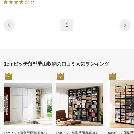
（
7
）
1
1cmピッチ薄型壁面収納の口コミ人気ランキング
1
2
3
1cmピッチ薄型壁面書棚 奥行
1cmピッチ薄型壁面書棚 奥行
1cmピッチ薄型壁