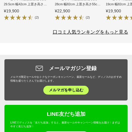
29.5cm 幅42cm 上置き高さ
28cm 幅82cm 上置き高さ55cm
19cm 幅82cm 
55cm 扉
オープン
オープン
¥19,900
¥22,900
¥19,900
(2)
(2)
口コミ人気ランキングをもっと見る
メールマガジン登録
メルマガ限定セールやおトクなクーポンキャンペーン、最新セールなど、ディノスのおすすめ
情報を盛りだくさんでお届けします。
メルマガを申し込む
LINE友だち追加
LINEでディノスを「友だち追加」すると、最新セールやキャンペーン情報をお届け！まずは
今すぐ友だち追加！