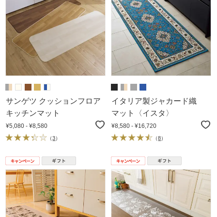
サンゲツ クッションフロア
イタリア製ジャカード織
キッチンマット
マット〈イスタ〉
¥5,080 - ¥8,580
¥8,580 - ¥16,720
（
3
）
（
8
）