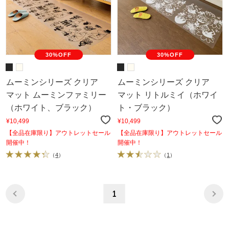
30%OFF
30%OFF
ムーミンシリーズ クリア
ムーミンシリーズ クリア
マット ムーミンファミリー
マット リトルミイ（ホワイ
（ホワイト、ブラック）
ト・ブラック）
¥10,499
¥10,499
【全品在庫限り】アウトレットセール
【全品在庫限り】アウトレットセール
開催中！
開催中！
（
4
）
（
1
）
1