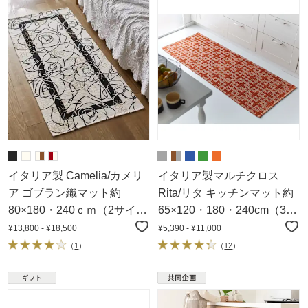
イタリア製 Camelia/カメリ
イタリア製マルチクロス
ア ゴブラン織マット約
Rita/リタ キッチンマット約
80×180・240ｃｍ（2サイ
65×120・180・240cm（3サ
ズ）
イズ）
¥13,800 - ¥18,500
¥5,390 - ¥11,000
（
1
）
（
12
）