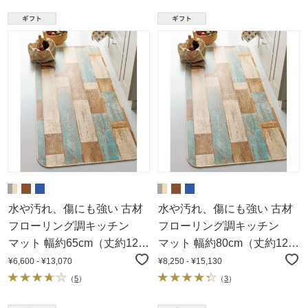
水や汚れ、傷にも強い 古材
水や汚れ、傷にも強い 古材
フローリング調キッチン
フローリング調キッチン
マット 幅約65cm（丈約120
マット 幅約80cm（丈約120
～270cm）
～270cm）
¥6,600 - ¥13,070
¥8,250 - ¥15,130
（
5
）
（
3
）