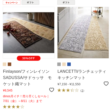
30%OFF
Finlayson/フィンレイソン
LANCETTI/ランチェッティ
SADUSSA/サドゥッサ モ
キッチンマット
ケット織マット
¥7,150 - ¥11,550
¥6,545
（
2
）
dinos月イチ！売り尽くしセール｜
7/31（金）～8/11（火）まで