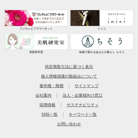
フジテレビフラワーネット
イミニ
美肌研究室
知識で変わるあなたの暮らし ちそう
特定商取引法に基づく表示
個人情報保護の取組みについて
｜
著作権・商標
サイトマップ
｜
会社案内
法人・企業様向け窓口
｜
採用情報
サステナビリティ
｜
SNS一覧
キーワード一覧
お問い合わせ