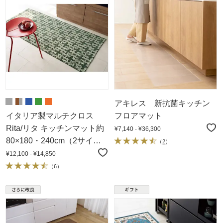
アキレス 新抗菌キッチン
イタリア製マルチクロス
フロアマット
Rita/リタ キッチンマット約
¥7,140 - ¥36,300
80×180・240cm（2サイ
（
2
）
ズ）
¥12,100 - ¥14,850
（
6
）