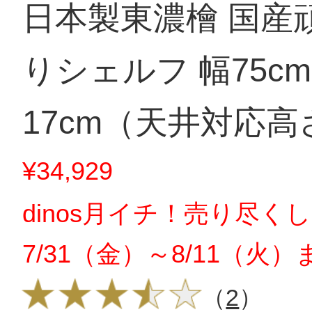
日本製東濃檜 国産
りシェルフ 幅75c
17cm（天井対応高さ
252cm）
¥34,929
dinos月イチ！売り尽く
7/31（金）～8/11（火）
（
2
）