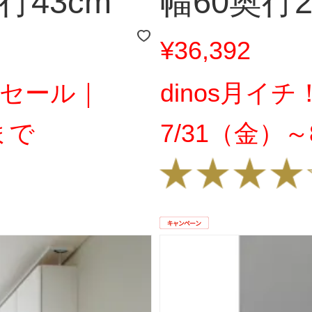
行43cm
幅60奥行2
¥36,392
しセール｜
dinos月イ
まで
7/31（金）