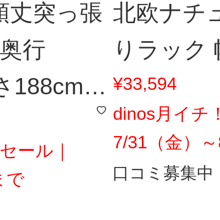
頑丈突っ張
北欧ナチ
m奥行
りラック 幅
188cm～
¥33,594
dinos月イ
7/31（金）
しセール｜
口コミ募集中
まで