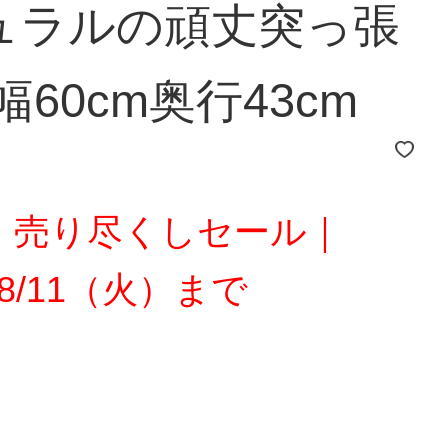
ュラルの頑丈突っ張
60cm奥行43cm
チ！売り尽くしセール｜
～8/11（火）まで