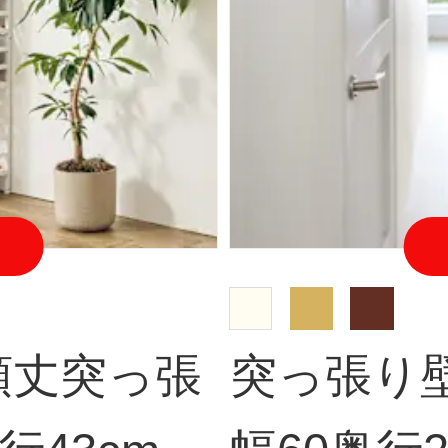
頑丈突っ張
突っ張り