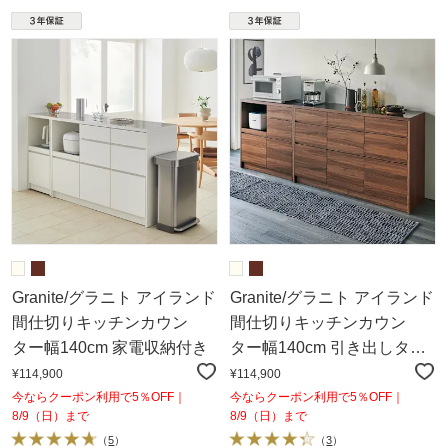
Granite/グラニト アイランド
Granite/グラニト アイランド
間仕切りキッチンカウン
間仕切りキッチンカウン
ター幅140cm 家電収納付き
ター幅140cm 引き出しタイ
プ
¥114,900
¥114,900
今ならクーポン利用で5％OFF｜
今ならクーポン利用で5％OFF｜
8/9（日）まで
8/9（日）まで
（
5
）
（
3
）