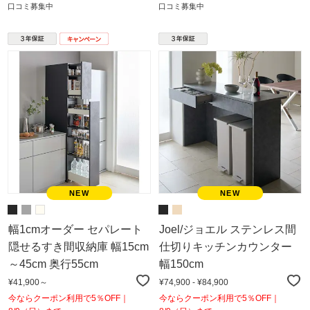
口コミ募集中
口コミ募集中
幅1cmオーダー セパレート
Joel/ジョエル ステンレス間
隠せるすき間収納庫 幅15cm
仕切りキッチンカウンター
～45cm 奥行55cm
幅150cm
¥41,900～
¥74,900 - ¥84,900
今ならクーポン利用で5％OFF｜
今ならクーポン利用で5％OFF｜