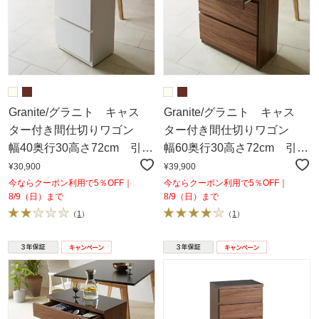
Granite/グラニト キャス
Granite/グラニト キャス
ター付き間仕切りワゴン
ター付き間仕切りワゴン
幅40奥行30高さ72cm 引き
幅60奥行30高さ72cm 引き
出しタイプ
出しタイプ
¥30,900
¥39,900
今ならクーポン利用で5％OFF｜
今ならクーポン利用で5％OFF｜
8/9（日）まで
8/9（日）まで
（
1
）
（
1
）