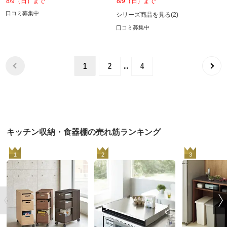
8/9（日）まで
8/9（日）まで
口コミ募集中
シリーズ商品を見る
(2)
口コミ募集中
…
1
2
4
キッチン収納・食器棚の売れ筋ランキング
1
2
3