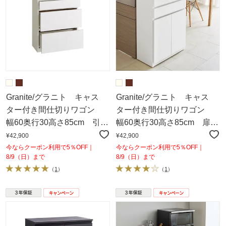
Granite/グラニト キャス
Granite/グラニト キャス
ター付き間仕切りワゴン
ター付き間仕切りワゴン
幅60奥行30高さ85cm 引き
幅60奥行30高さ85cm 扉収
出しタイプ
納タイプ
¥42,900
¥42,900
今ならクーポン利用で5％OFF｜
今ならクーポン利用で5％OFF｜
8/9（日）まで
8/9（日）まで
（
1
）
（
1
）