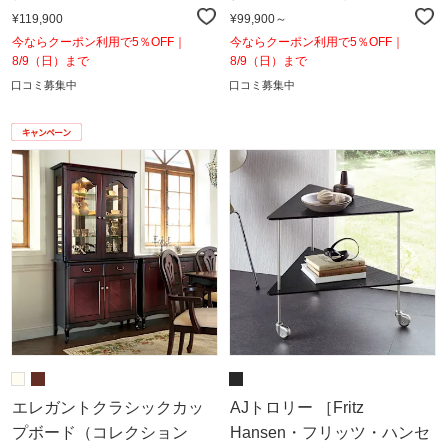
¥119,900
¥99,900～
今ならクーポン利用で5％OFF｜
今ならクーポン利用で5％OFF｜
8/9（日）まで
8/9（日）まで
口コミ募集中
口コミ募集中
エレガントクラシックカッ
AJトロリー ［Fritz
プボード（コレクション
Hansen・フリッツ・ハンセ