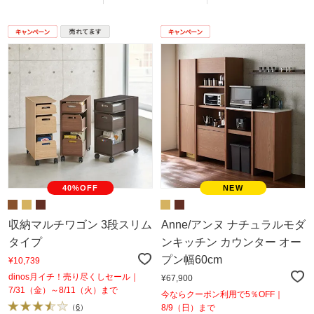
40%OFF
収納マルチワゴン 3段スリム
Anne/アンヌ ナチュラルモダ
タイプ
ンキッチン カウンター オー
プン幅60cm
¥10,739
dinos月イチ！売り尽くしセール｜
¥67,900
7/31（金）～8/11（火）まで
今ならクーポン利用で5％OFF｜
（
6
）
8/9（日）まで