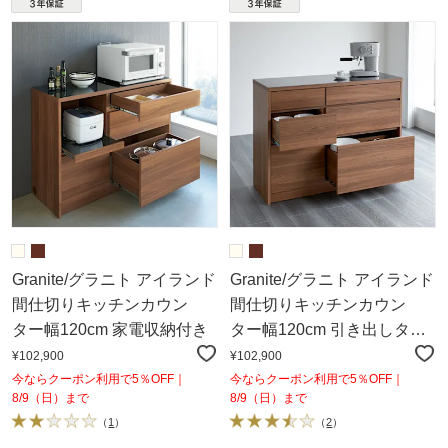
Granite/グラニト アイランド
Granite/グラニト アイランド
間仕切りキッチンカウン
間仕切りキッチンカウン
ター幅120cm 家電収納付き
ター幅120cm 引き出しタイ
プ
¥102,900
¥102,900
今ならクーポン利用で5％OFF｜
今ならクーポン利用で5％OFF｜
8/9（日）まで
8/9（日）まで
（
1
）
（
2
）