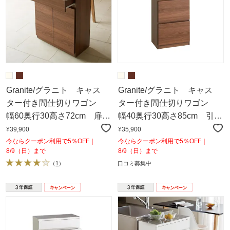
Granite/グラニト キャス
Granite/グラニト キャス
ター付き間仕切りワゴン
ター付き間仕切りワゴン
幅60奥行30高さ72cm 扉収
幅40奥行30高さ85cm 引き
納タイプ
出しタイプ
¥39,900
¥35,900
今ならクーポン利用で5％OFF｜
今ならクーポン利用で5％OFF｜
8/9（日）まで
8/9（日）まで
（
1
）
口コミ募集中