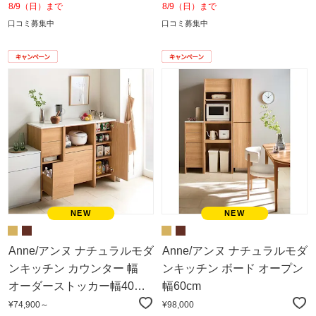
8/9（日）まで
8/9（日）まで
口コミ募集中
口コミ募集中
Anne/アンヌ ナチュラルモダ
Anne/アンヌ ナチュラルモダ
ンキッチン カウンター 幅
ンキッチン ボード オープン
オーダーストッカー幅40～
幅60cm
50cm
¥74,900～
¥98,000