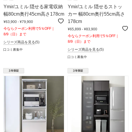
Ymir/ユミル 隠せる家電収納
Ymir/ユミル 隠せるストッ
幅80cm奥行45cm高さ178cm
カー 幅80cm奥行55cm高さ
178cm
¥63,900 - ¥79,900
今ならクーポン利用で5％OFF｜
¥65,899 - ¥83,900
8/9（日）まで
今ならクーポン利用で5％OFF｜
8/9（日）まで
シリーズ商品を見る
(5)
シリーズ商品を見る
(5)
口コミ募集中
口コミ募集中