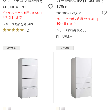
クス リモコン収納付き
カー 幅80cm奥行45cm高さ
178cm
¥11,900 - ¥16,900
今ならクーポン利用で5％OFF｜
¥61,900 - ¥72,900
8/9（日）まで
今ならクーポン利用で5％OFF｜
8/9（日）まで
シリーズ商品を見る
(2)
シリーズ商品を見る
(5)
（
3
）
口コミ募集中