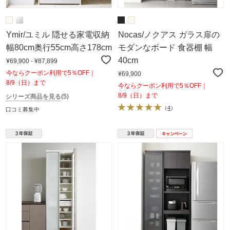
Ymir/ユミル 隠せる家電収納
Nocas/ノクアス ガラス扉の
幅80cm奥行55cm高さ178cm
モダンなボード 食器棚 幅
40cm
¥69,900 - ¥87,899
今ならクーポン利用で5％OFF｜
¥69,900
8/9（日）まで
今ならクーポン利用で5％OFF｜
8/9（日）まで
シリーズ商品を見る
(5)
（
4
）
口コミ募集中