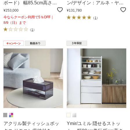
ボード） 幅85.5cm高さ
ン/デザイン：アルネ・ヤコ
180cm
ブセン］
¥253,000
¥131,780
今ならクーポン利用で5％OFF｜
（
1
）
8/9（日）まで
（
1
）
アクリル製ティッシュボッ
Ymir/ユミル 隠せるストッ