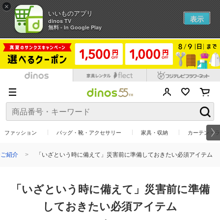
×
いいものアプリ
表示
dinos TV
無料 - In Google Play
ファッション
バッグ・靴・アクセサリー
家具・収納
カーテン・ラ
挙ご紹介
「いざという時に備えて」災害前に準備しておきたい必須アイテム
「いざという時に備えて」災害前に準備
しておきたい必須アイテム