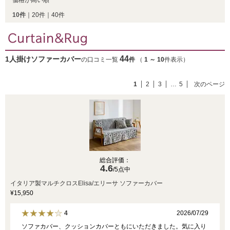
価格が高い順
10件
｜
20件
｜
40件
44
1人掛けソファーカバー
の口コミ一覧
件
（
1
～
10
件表示）
1
2
3
…
5
次のページ
総合評価：
4.6
/5点中
イタリア製マルチクロスElisa/エリーサ ソファーカバー
¥15,950
2026/07/29
4
ソファカバー、クッションカバーともにいただきました。気に入り