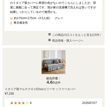
のイタリア製カバーに希望の色がないのでこちらにしましたが、部
屋に素敵に合って満足です。我が家の洗濯機で洗えれば良いですが
結構しっかりしているので無理かも。
約175cm×175cm（3.5人掛） グレー
東京都女性
この商品の口コミをもっと見る(15件）
商品情報・購入ページへ
総合評価：
4.6
/5点中
イタリア製マルチクロスElisa/エリーサ ソファーカバー
¥7,150
2026/07/27
4