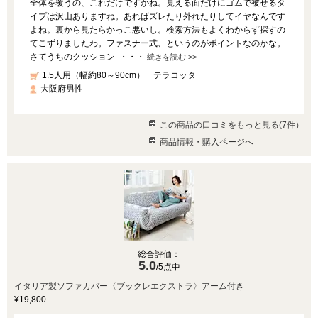
全体を覆うの、これだけですかね。見える面だけにゴムで被せるタ
イプは沢山ありますね。あればズレたり外れたりしてイヤなんです
よね。裏から見たらかっこ悪いし。検索方法もよくわからず探すの
てこずりましたわ。ファスナー式、というのがポイントなのかな。
さてうちのクッション ・・・
続きを読む >>
1.5人用（幅約80～90cm） テラコッタ
大阪府男性
この商品の口コミをもっと見る(7件）
商品情報・購入ページへ
総合評価：
5.0
/5点中
イタリア製ソファカバー〈ブックレエクストラ〉アーム付き
¥19,800