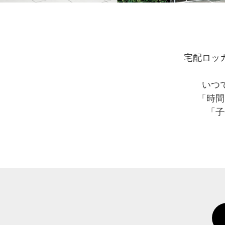
宅配ロッ
いつ
「時間
「子