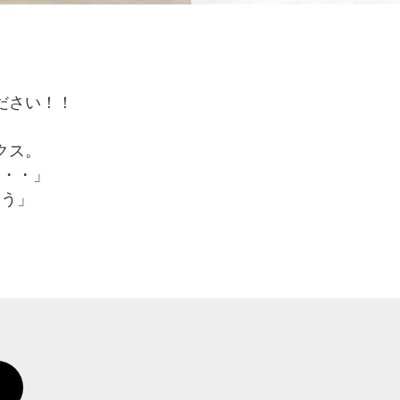
ださい！！
クス。
・・・」
そう」