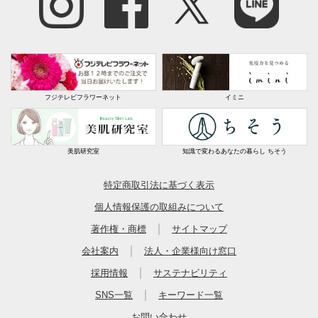
フジテレビフラワーネット
イミニ
美肌研究室
知識で変わるあなたの暮らし ちそう
特定商取引法に基づく表示
個人情報保護の取組みについて
｜
著作権・商標
サイトマップ
｜
会社案内
法人・企業様向け窓口
｜
採用情報
サステナビリティ
｜
SNS一覧
キーワード一覧
お問い合わせ