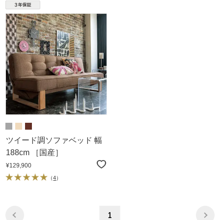
ツイード調ソファベッド 幅
188cm ［国産］
¥129,900
（
4
）
1