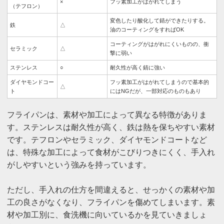
×
フッ素加工がはがれてしまう
（テフロン）
変色したり酸化して錆ができたりする。
鉄
△
油のコーティングをすればOK
コーティングがはがれにくいものの、衝
セラミック
△
撃に弱い
ステンレス
○
耐久性が高く錆に強い
ダイヤモンドコー
フッ素加工がはがれてしまうので基本的
△
ト
にはNGだが、一部対応のものもあり
フライパンは、素材や加工によって異なる特徴がありま
す。ステンレスは耐久性が高く、鉄は熱を保ちやすい素材
です。テフロンやセラミック、ダイヤモンドコートなど
は、特殊な加工によって食材がこびりつきにくく、手入れ
がしやすいという強みを持っています。
ただし、手入れの仕方を間違えると、せっかくの素材や加
工の良さがなくなり、フライパンを傷めてしまいます。素
材や加工別に、食洗機に向いているかを見ていきましょ