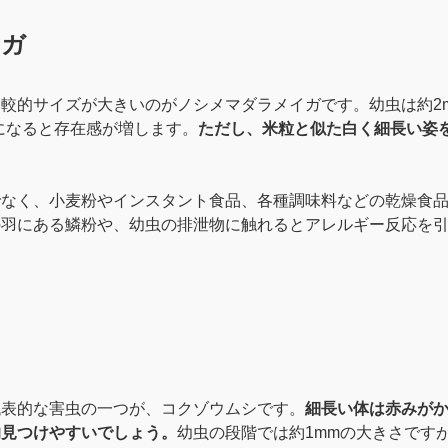
イガ
較的サイズが大きいのがノシメマダラメイガです。幼虫は約2
虫になると存在感が増します。
ただし、米粒と似た白く細長い姿
でなく、小麦粉やインスタント食品、各種調味料などの乾燥食
の羽にある鱗粉や、幼虫の排泄物に触れるとアレルギー反応を
代表的な害虫の一つが、コクゾウムシです。
細長い体は赤みが
的見つけやすいでしょう。
幼虫の段階では約1mmの大きさですが