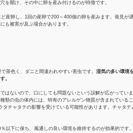
に穴を開け、その中に卵を産み付けるのが特徴です。
ほど産卵し、1回の産卵で200～400個の卵を産みます。発見
類にも被害が及ぶ場合があります。
型で茶色く、ダニと間違われやすい害虫です。
湿気の多い環境
ます。
ニではないので、口にしても問題ないという誤解が広がってい
う種類の虫の体内には、特有のアレルゲン物質が含まれている
ラタチャタテの影響を受けている可能性があります。チャタテ
。
0％以下に保ち、風通しの良い環境を維持するのが効果的です