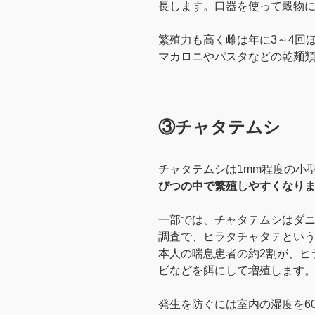
長します。口器を使って穀物
繁殖力も高く雌は年に3～4回
マカロニやパスタなどの乾麺
③チャタテムシ
チャタテムシは1mm程度の小
びつの中で繁殖しやすくなり
一部では、チャタテムシはダ
調査で、ヒラタチャタテとい
本人の喘息患者の約2割が、ヒ
ビなどを餌にして増殖します
発生を防ぐには室内の湿度を6