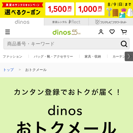
ファッション
バッグ・靴・アクセサリー
家具・収納
カーテン・ラ
トップ
おトクメール