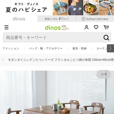
ファッション
バッグ・靴・アクセサリー
家具・収納
カーテン・ラ
モダンダイニングこたつシリーズ フランネルこたつ掛け布団 150cm×85cm用
1
/
8