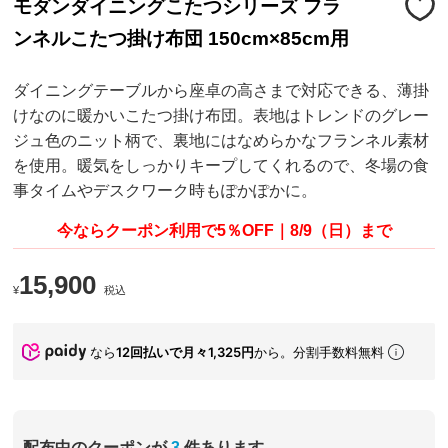
モダンダイニングこたつシリーズ フラ
ンネルこたつ掛け布団 150cm×85cm用
ダイニングテーブルから座卓の高さまで対応できる、薄掛
けなのに暖かいこたつ掛け布団。表地はトレンドのグレー
ジュ色のニット柄で、裏地にはなめらかなフランネル素材
を使用。暖気をしっかりキープしてくれるので、冬場の食
事タイムやデスクワーク時もぽかぽかに。
今ならクーポン利用で5％OFF｜8/9（日）まで
15,900
¥
税込
なら
12回払いで月々1,325円
から。分割手数料無料
配布中のクーポンが
3
件あります