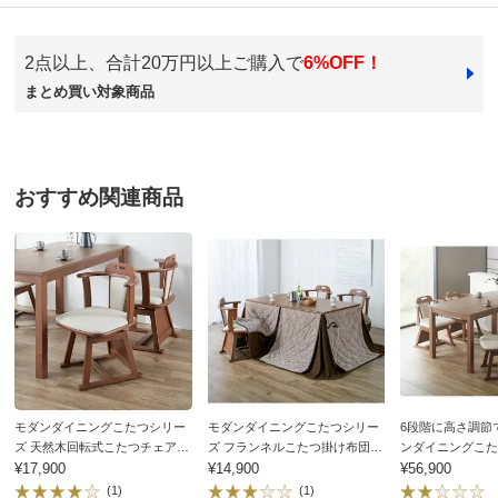
2点以上、合計20万円以上ご購入で
6%OFF！
商品番号
900-LM42-28
まとめ買い対象商品
商品名・特徴
モダンダイニングこたつシリーズ フランネルこたつ掛
け布団 150cm×85cm用
おすすめ関連商品
価格
¥15,900
税込 ¥14,455 税抜
送料・送料種
基本配送料：¥
880
別
※お届け先が同じであれば複数個ご購入いただいても¥880です。
お支払い方法
送料について
■サイズ：150cm×85cm用
■素材：側地・中わた…ポリエステル100％
■サイドにリモコンが収納できるポケット付き
モダンダイニングこたつシリー
モダンダイニングこたつシリー
6段階に高さ調節
■中国製
ズ 天然木回転式こたつチェア 1
ズ フランネルこたつ掛け布団
ンダイニングこた
脚
¥17,900
135×80cm用
¥14,900
テーブル 150cm×
¥56,900
ディノスのサイズ（家具）
(1)
(1)