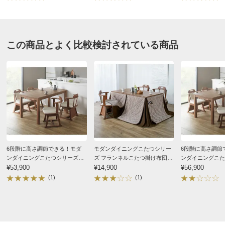
この商品とよく比較検討されている商品
6段階に高さ調節できる！モダ
モダンダイニングこたつシリー
6段階に高さ調節
ンダイニングこたつシリーズ
ズ フランネルこたつ掛け布団
ンダイニングこた
テーブル 135×80cm
¥53,900
135×80cm用
¥14,900
テーブル 150cm×
¥56,900
(1)
(1)