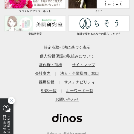
フジテレビフラワーネット
イミニ
美肌研究室
知識で変わるあなたの暮らし ちそう
特定商取引法に基づく表示
個人情報保護の取組みについて
著作権・商標
サイトマップ
｜
会社案内
法人・企業様向け窓口
｜
採用情報
サステナビリティ
｜
SNS一覧
キーワード一覧
｜
お問い合わせ
© dinos Inc. All rights reserved.