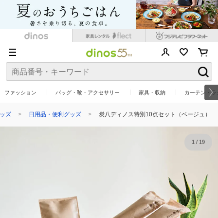
ファッション
バッグ・靴・アクセサリー
家具・収納
カーテン・ラ
ッズ
日用品・便利グッズ
炭八ディノス特別10点セット（ベージュ）
1
/
19