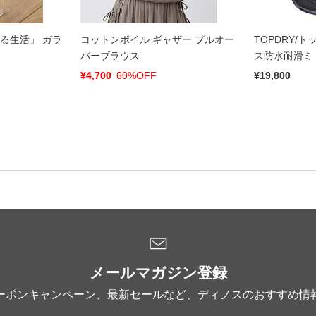
ある生活」 ガラ
コットンボイル ギャザー プルオー
TOPDRY/
バーブラウス
ス防水耐滑ミ
製）
¥4,700
60%OFF
¥19,800
メールマガジン登録
ーポンキャンペーン、最新セールなど、ディノスのおすすめ情