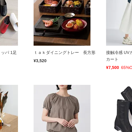
リッパ 1足
ｔａｋダイニングトレー 長方形
接触冷感 UV
カート
¥3,520
¥7,500
65%