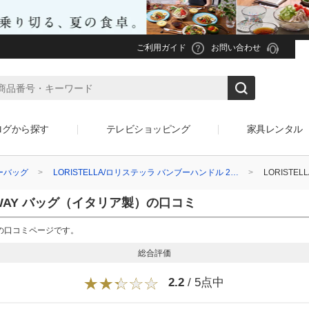
ご利用ガイド
お問い合わせ
ログから探す
テレビショッピング
家具レンタル
ーバッグ
LORISTELLA/ロリステッラ バンブーハンドル 2…
LORISTE
 2WAY バッグ（イタリア製）の口コミ
製）の口コミページです。
総合評価
2.2
/ 5点中