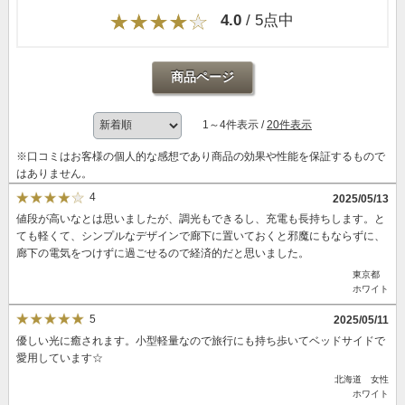
4.0
/ 5点中
商品ページ
1～4件表示 /
20件表示
※口コミはお客様の個人的な感想であり商品の効果や性能を保証するもので
はありません。
4
2025/05/13
値段が高いなとは思いましたが、調光もできるし、充電も長持ちします。と
ても軽くて、シンプルなデザインで廊下に置いておくと邪魔にもならずに、
廊下の電気をつけずに過ごせるので経済的だと思いました。
東京都
ホワイト
5
2025/05/11
優しい光に癒されます。小型軽量なので旅行にも持ち歩いてベッドサイドで
愛用しています☆
北海道 女性
ホワイト