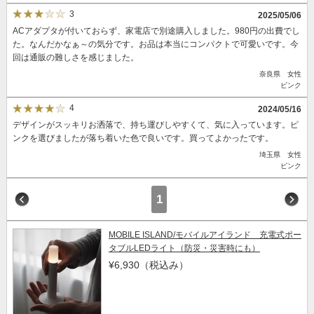
3
2025/05/06
ACアダプタが付いておらず、家電店で別途購入しました。980円の出費でし
た。なんだかなぁ～の気分です。お品は本当にコンパクトで可愛いです。今
回は通販の難しさを感じました。
奈良県 女性
ピンク
4
2024/05/16
デザインがスッキリお洒落で、持ち運びしやすくて、気に入っています。ピ
ンクを選びましたが落ち着いた色で良いです。買ってよかったです。
埼玉県 女性
ピンク
1
MOBILE ISLAND/モバイルアイランド 充電式ポー
タブルLEDライト（防災・災害時にも）
¥6,930
（税込み）