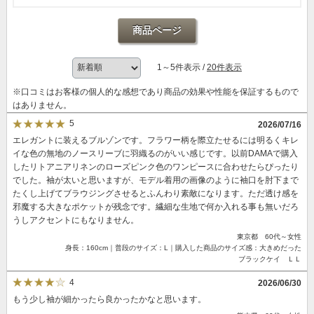
商品ページ
1～5件表示 /
20件表示
※口コミはお客様の個人的な感想であり商品の効果や性能を保証するもので
はありません。
5
2026/07/16
エレガントに装えるブルゾンです。フラワー柄を際立たせるには明るくキレ
イな色の無地のノースリーブに羽織るのがいい感じです。以前DAMAで購入
したリトアニアリネンのローズピンク色のワンピースに合わせたらぴったり
でした。袖が太いと思いますが、モデル着用の画像のように袖口を肘下まで
たくし上げてブラウジングさせるとふんわり素敵になります。ただ透け感を
邪魔する大きなポケットが残念です。繊細な生地で何か入れる事も無いだろ
うしアクセントにもなりません。
東京都 60代～女性
身長：160cm｜普段のサイズ：L｜購入した商品のサイズ感：大きめだった
ブラックケイ ＬＬ
4
2026/06/30
もう少し袖が細かったら良かったかなと思います。