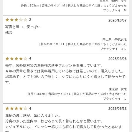
熊本県 60代～女性
身長：153cm｜普段のサイズ：M｜購入した商品のサイズ感：ちょうどよかった
ブラックケイ Ｍ
3
2025/10/07
写真と違い、安っぽい
残念
岡山県 40代女性
｜普段のサイズ：LL｜購入した商品のサイズ感：ちょうどよかった
ブラックケイ ３Ｌ
4
2025/08/06
毎年、紫外線対策の為長袖の薄手ブルゾンを着用しています。
今年の異常な暑さでは例年着用している物では厳しいので、購入しました。
綿混紡で、とても薄いので涼しく、シワにもなりにくく購入して良かったで
す。
東京都 女性
身長：161cm｜普段のサイズ：L｜購入した商品のサイズ感：大きめだった
ブラックケイ Ｌ
4
2025/05/23
花柄の透け感が、気に入りました。
冷房のきいた室内や、秋ごろまで長く着られるかと思います。
カジュアルにも、ドレッシー感じにも着られて購入して良かったと思いま