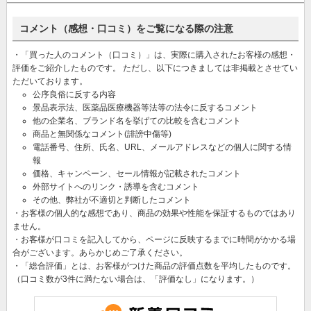
コメント（感想・口コミ）をご覧になる際の注意
・「買った人のコメント（口コミ）」は、実際に購入されたお客様の感想・
評価をご紹介したものです。 ただし、以下につきましては非掲載とさせてい
ただいております。
公序良俗に反する内容
景品表示法、医薬品医療機器等法等の法令に反するコメント
他の企業名、ブランド名を挙げての比較を含むコメント
商品と無関係なコメント(誹謗中傷等)
電話番号、住所、氏名、URL、メールアドレスなどの個人に関する情
報
価格、キャンペーン、セール情報が記載されたコメント
外部サイトへのリンク・誘導を含むコメント
その他、弊社が不適切と判断したコメント
・お客様の個人的な感想であり、商品の効果や性能を保証するものではあり
ません。
・お客様が口コミを記入してから、ページに反映するまでに時間がかかる場
合がございます。あらかじめご了承ください。
・「総合評価」とは、お客様がつけた商品の評価点数を平均したものです。
（口コミ数が3件に満たない場合は、「評価なし」になります。）