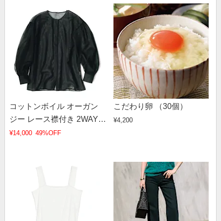
コットンボイル オーガン
こだわり卵 （30個）
ジー レース襟付き 2WAY
¥4,200
ブラウス
¥14,000
49%OFF