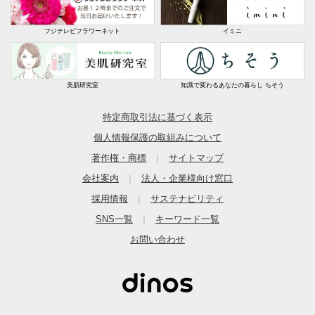
フジテレビフラワーネット
イミニ
美肌研究室
知識で変わるあなたの暮らし ちそう
特定商取引法に基づく表示
個人情報保護の取組みについて
著作権・商標
サイトマップ
｜
会社案内
法人・企業様向け窓口
｜
採用情報
サステナビリティ
｜
SNS一覧
キーワード一覧
｜
お問い合わせ