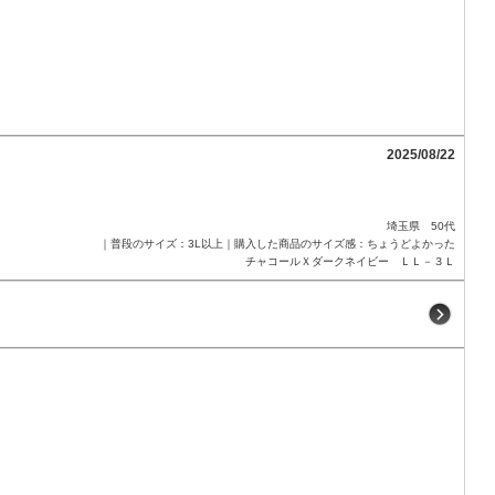
2025/08/22
埼玉県 50代
｜普段のサイズ：3L以上｜購入した商品のサイズ感：ちょうどよかった
チャコールＸダークネイビー ＬＬ－３Ｌ