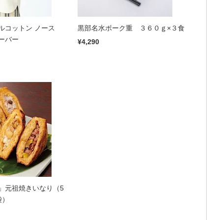
ルコットン ノース
黒部名水ポーク重 ３６０ｇ×３食
ーバー
¥4,290
」元祖焼きいなり（5
袋）