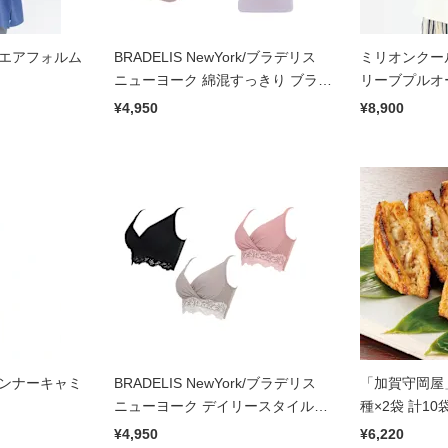
クエアフォルム
BRADELIS NewYork/ブラデリス
ミリオンクー
ニューヨーク 綿混すっきり ブラ
リーブプルオ
キャミ
¥4,950
¥8,900
インナーキャミ
BRADELIS NewYork/ブラデリス
「加賀守岡屋
ニューヨーク デイリースタイルメ
種×2袋 計10
イクブラ
¥4,950
¥6,220