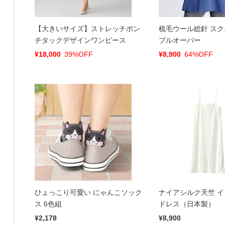
【大きいサイズ】ストレッチポン
梳毛ウール総針 ス
チタックデザインワンピース
プルオーバー
¥18,000
39%OFF
¥8,900
64%OFF
ひょっこり可愛い にゃんこソック
ナイアシルク天竺 
ス 6色組
ドレス（日本製）
¥2,178
¥8,900