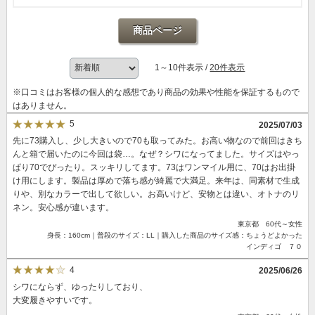
商品ページ
1～10件表示 /
20件表示
※口コミはお客様の個人的な感想であり商品の効果や性能を保証するもので
はありません。
5
2025/07/03
先に73購入し、少し大きいので70も取ってみた。お高い物なので前回はきち
んと箱で届いたのに今回は袋…。なぜ？シワになってました。サイズはやっ
ぱり70でぴったり。スッキリしてます。73はワンマイル用に、70はお出掛
け用にします。製品は厚めで落ち感が綺麗で大満足。来年は、同素材で生成
りや、別なカラーで出して欲しい。お高いけど、安物とは違い、オトナのリ
ネン。安心感が違います。
東京都 60代～女性
身長：160cm｜普段のサイズ：LL｜購入した商品のサイズ感：ちょうどよかった
インディゴ ７０
4
2025/06/26
シワにならず、ゆったりしており、
大変履きやすいです。