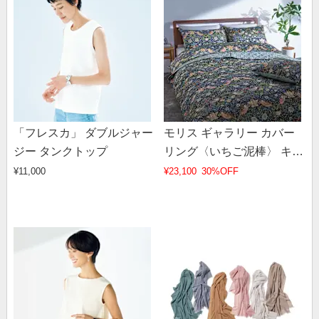
「フレスカ」 ダブルジャー
モリス ギャラリー カバー
ジー タンクトップ
リング〈いちご泥棒〉 キル
トベットスプレッド ダブ
¥11,000
¥23,100
30%OFF
ル