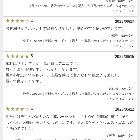
東京都 60代～女性
身長：158cm｜普段のサイズ：M｜購入した商品のサイズ感：大きめだった
インディゴ ６４
4
2025/06/17
お腹周りがダボッとせず綺麗な形でした。動きやすく使いやすいです。
沖縄県 50代女性
身長：159cm｜普段のサイズ：L｜購入した商品のサイズ感：ちょうどよかった
インディゴ ６７
5
2025/06/15
素材はリネンですが、見た目はデニムです。
思ったより厚地です。しっかりしています。
履き心地はとても良いし、上品な感じに着こなせて気に入りました。
買って良かったです。
東京都 50代女性
身長：162cm｜普段のサイズ：L｜購入した商品のサイズ感：ちょうどよかった
インディゴ ６７
4
2025/06/12
見た目はデニムだがリネン100パーセント, これからの季節に重宝しそう。
もう少しお値段が安いとなお嬉しいです。あとポケットとウエストゴムも買
う決めてでした。
大阪府 60代～女性