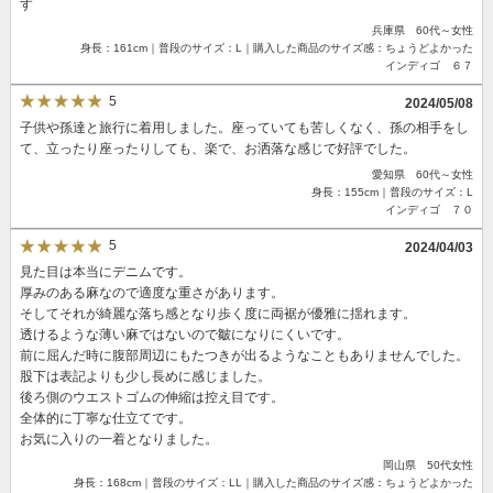
す
兵庫県 60代～女性
身長：161cm｜普段のサイズ：L｜購入した商品のサイズ感：ちょうどよかった
インディゴ ６７
5
2024/05/08
子供や孫達と旅行に着用しました。座っていても苦しくなく、孫の相手をし
て、立ったり座ったりしても、楽で、お洒落な感じで好評でした。
愛知県 60代～女性
身長：155cm｜普段のサイズ：L
インディゴ ７０
5
2024/04/03
見た目は本当にデニムです。
厚みのある麻なので適度な重さがあります。
そしてそれが綺麗な落ち感となり歩く度に両裾が優雅に揺れます。
透けるような薄い麻ではないので皺になりにくいです。
前に屈んだ時に腹部周辺にもたつきが出るようなこともありませんでした。
股下は表記よりも少し長めに感じました。
後ろ側のウエストゴムの伸縮は控え目です。
全体的に丁寧な仕立てです。
お気に入りの一着となりました。
岡山県 50代女性
身長：168cm｜普段のサイズ：LL｜購入した商品のサイズ感：ちょうどよかった