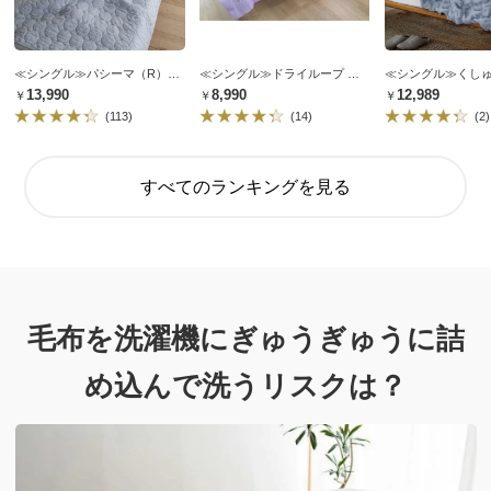
≪シングル≫パシーマ（R）EXシリーズ 無地タイプ キルトケット
≪シングル≫ドライループ 掛け布団
￥13,990
￥8,990
￥12,989
(113)
(14)
(2)
すべてのランキングを見る
毛布を洗濯機にぎゅうぎゅうに詰
め込んで
洗うリスクは？