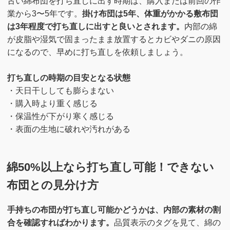
古い綿布団を打ち直しに出す時期は、購入または前回の作
業から3〜5年です。
掛け布団は5年、体重がかかる敷布団
は3年程度で打ち直しに出すと良いとされます。
内部の綿
が皮脂や湿気で固まったまま放置するとカビやダニの原因
になるので、早めに打ち直しを依頼しましょう。
打ち直しの時期の目安となる状態
・天日干ししても膨らまない
・購入時より重く感じる
・保温性が下がり寒く感じる
・表面の生地に破れや汚れがある
綿50%以上なら打ち直し可能！できない
布団との見分け方
手持ちの布団が打ち直し可能かどうかは、内部の素材の割
合を確認すればわかります。
品質表示のタグを見て、綿の