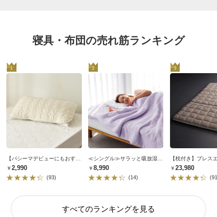
寝具・布団の売れ筋ランキング
1
2
3
【パシーマデビューにもおすすめ】パシーマ（R）EX 無地タイプ ピローパッド
≪シングル≫サラッと吸放湿！ 三重ガーゼのドライループ 肌掛け布団
￥2,990
￥8,990
￥23,980
(93)
(14)
(9
すべてのランキングを見る