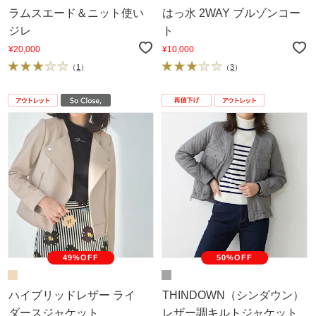
ラムスエード＆ニット使い
はっ水 2WAY ブルゾンコー
ジレ
ト
¥20,000
¥10,000
（
1
）
（
3
）
49%OFF
50%OFF
ハイブリッドレザー ライ
THINDOWN（シンダウン）
ダースジャケット
レザー調キルトジャケット