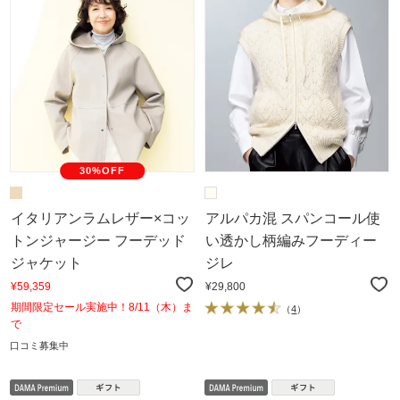
30%OFF
イタリアンラムレザー×コッ
アルパカ混 スパンコール使
トンジャージー フーデッド
い透かし柄編みフーディー
ジャケット
ジレ
¥59,359
¥29,800
期間限定セール実施中！8/11（木）ま
（
4
）
で
口コミ募集中