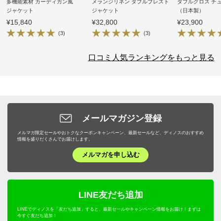
多機能素材 カーディガン風
メランジリネン ダブルブレスト
ダブルクロス チ
ジャケット
ジャケット
（日本製）
¥15,840
¥32,800
¥23,900
(3)
(3)
口コミ人気ランキングをもっと見る
メールマガジン登録
メルマガ限定セールやおトクなクーポンキャンペーン、最新セールなど、ディノスのおすすめ
情報を盛りだくさんでお届けします。
メルマガを申し込む
LINE友だち追加
LINEでディノスを「友だち追加」すると、最新セールやキャンペーン情報をお届け！まずは
今すぐ友だち追加！