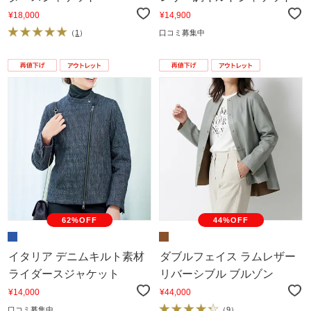
¥18,000
¥14,900
（
1
）
口コミ募集中
62%OFF
44%OFF
イタリア デニムキルト素材
ダブルフェイス ラムレザー
ライダースジャケット
リバーシブル ブルゾン
¥14,000
¥44,000
口コミ募集中
（
9
）