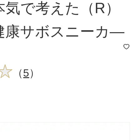
本気で考えた（R）
健康サボスニーカ―
（
5
）