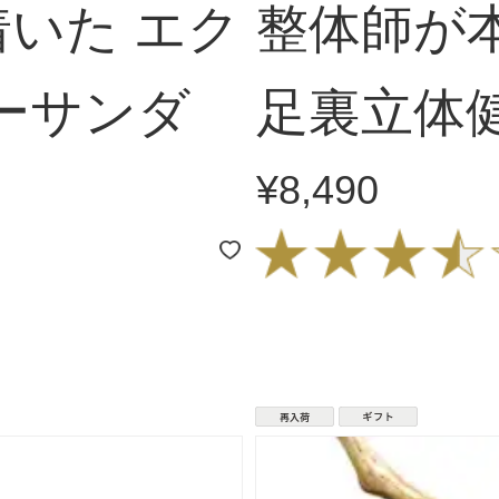
いた エク
整体師が
ーサンダ
足裏立体
¥8,490