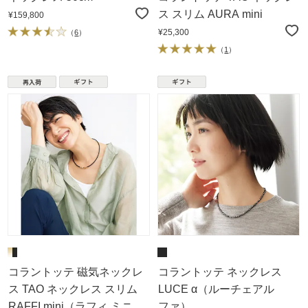
ス スリム AURA mini
¥159,800
¥25,300
（
6
）
（
1
）
コラントッテ 磁気ネックレ
コラントッテ ネックレス
ス TAO ネックレス スリム
LUCE α（ルーチェアル
RAFFI mini（ラフィ ミニ）
ファ）