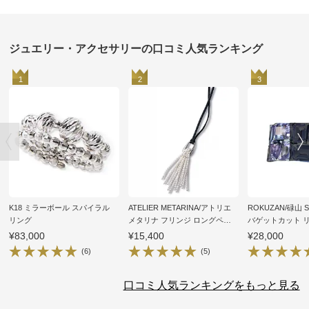
ジュエリー・アクセサリーの口コミ人気ランキング
1
2
3
K18 ミラーボール スパイラル
ATELIER METARINA/アトリエ
ROKUZAN/碌山
リング
メタリナ フリンジ ロングペン
バゲットカット 
ダント
¥83,000
¥15,400
¥28,000
(6)
(5)
口コミ人気ランキングをもっと見る