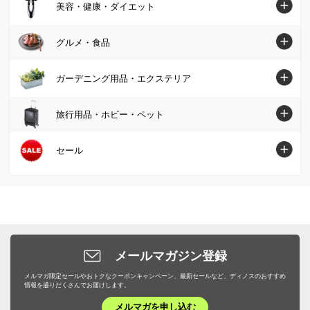
テレビ台・テレビボード
インテリア雑貨・日用品・家電トップへ
美容・健康・ダイエット
クッション・カバー類
パーカー・スウェット/トレーナー
肌掛け布団・ダウンケット
レディース腕時計
水切りかご/ラック・シンク周り用品
ベッド
インテリア雑貨
美容・健康・ダイエットトップへ
Tシャツ・カットソー
グルメ・食品
敷布団
帽子・サングラス・手袋・ベルト
保存容器・キャニスター・オイルポット
壁面収納・システム収納
照明器具/ライト・時計
スキンケア・基礎化粧品
コート
毛布・タオルケット
グルメ・食品トップへ
ストール・スカーフ・マフラー
ガーデニング用品・エクステリア
米びつ・ライスストッカー
リビング収納
絵画・アート・ウォールデコレーション
化粧品・メイクアップ
ジャケット
布団セット
グルメまとめ割
傘・レイングッズ
キッチン用品収納
ガーデニング用品・エクステリアトップへ
本棚・ラック・シェルフ
旅行用品・ホビー・ペット
インテリアグリーン・造花
フェイスケア・美顔器
フォーマル・スーツ・着物
敷きパッド・ベッドパッド
お惣菜
メンズファッション雑貨
お弁当用品・水筒
屋外収納庫・物置
キッチン収納・食器棚
掃除/お手入れ用品
旅行用品・ホビー・ペットトップへ
セール
健康食品・サプリメント
大きいサイズ
枕・抱き枕
肉・卵・乳製品
ファッション小物 その他
エプロン・割烹着
ガーデンファニチャー
衣類収納
ゴミ箱・ダストボックス
スーツケース・キャリーバッグ
ヘアケア
SALE SHOP（セールショップ）
女性下着・インナー・パジャマ
布団カバー・シーツ
魚・海産物
食器・カトラリー・グラス
日除けシェード・ガーデンパラソル
小物収納・フリーボックス
洗濯用品・物干し
旅行カバン・シューズ・ファッション
ボディケア・脱毛器
ファッション
ユニセックス・メンズファッション
寝具・布団 その他
お米・パン・麺類
ピッチャー・冷水筒・麦茶ポット
ガーデンオーナメント・置物
トイレ/洗面所/ランドリー収納
バス用品・バスマット
旅行用小物
ダイエット・エクササイズ
バッグ・靴・アクセサリー
サステナブル
布団クリーニング・リフォーム
スイーツ・お菓子
ケトル・やかん
敷石・防草シート・芝
メールマガジン登録
下駄箱/玄関収納
トイレ用品・トイレマット
旅行用便利グッズ
機能性シューズ・サンダル
家具・収納
サステナブル
野菜・果物
メルマガ限定セールやおトクなクーポンキャンペーン、最新セールなど、ディノスのおすすめ
包丁・キッチンツール
プランター・植木鉢・鉢カバー
子供部屋/キッズ収納・家具
タオル・スリッパ
情報を盛りだくさんでお届けします。
キッズ・ベビー
補整下着・シェイプインナー
カーテン・ラグ・ソファカバー
ドリンク・飲み物
テーブルクロス・ランチョンマット
メルマガを申し込む
フラワースタンド・プランタースタンド・花台