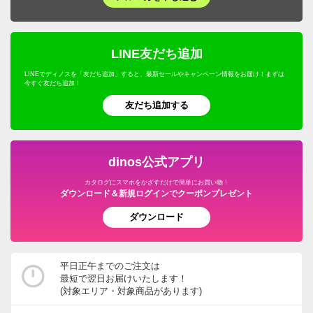
ホームオフィス家具
生活雑貨・便利グッズ
キャラクターグッズ
マッサージ・健康グッズ・健康器具
寝具・布団
プロユース
キッチンゴミ箱・分別ゴミ箱
フェンス・ラティス・トレリス
仏壇・仏具
年中行事用品・季節商品
ホビー雑貨
UV・紫外線対策
キッチン用品・調理器具
ウェルネスフーズ
LINE友だち追加
キッチン家電・調理家電
エアコン室外機カバー
こたつ
防災用品・防犯用品
文房具・事務用品
オーラルケア・デンタルケア
インテリア雑貨・日用品・家電
LINEでディノスを「友だち追加」すると、最新セールやキャンペーン情報をお届け！まずは
保存食・非常食
キッチンマット
今すぐ友だち追加！
屋外ゴミ箱/保管庫
サステナブル
季節家電・生活家電
アウトドア・カー用品
機能性ウェア・雑貨
美容・健康・ダイエット
友だち追加する
調味料
温室・ビニール温室
水着
ガーデニング用品・エクステリア
おつとめ品
ガーデンアーチ・パーゴラ
ペット用品
旅行用品・ホビー・ペット
dinos公式アプリ
ウッドデッキ・ジョイントタイルパネル
カタログにスマホをかざすだけで簡単にお買い物！
グルメ・食品
ダウンロード＆新規ログインでクーポンプレゼント
ガーデン/ソーラーライト・庭用照明
ダウンロード
園芸土/肥料
ホース・ホースリール
平日正午までのご注文は
最短で翌日お届けいたします！
宅配ボックス・郵便ポスト
(対象エリア・対象商品があります)