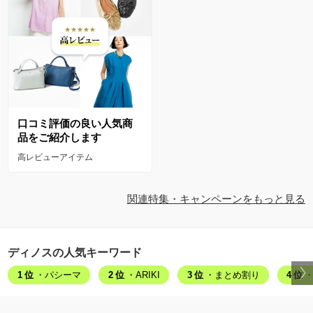
口コミ評価の良い人気商
品をご紹介します
高レビューアイテム
関連特集・キャンペーンをもっと見る
ディノスの人気キーワード
1位
・パシーマ
2位
・ARIKI
3位
・まとめ割り
4位
・