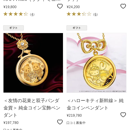
シャンパンゴールド
¥19,800
¥24,200
（
4
）
（
6
）
＜友情の花束と双子パンダ
＜ハローキティ新幹線＞ 純
金貨＞ 純金コイン宝飾ペン
金コインペンダント
ダント
¥219,780
¥197,780
口コミ募集中