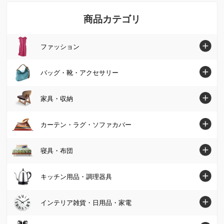
商品カテゴリ
ファッション
ファッショントップへ
バッグ・靴・アクセサリー
シャツ・ブラウス
バッグ・靴・アクセサリートップへ
家具・収納
ニット・セーター
バッグ
家具・収納トップへ
カーテン・ラグ・ソファカバー
チュニック
パンプス・サンダル
ソファ
カーテン・ラグ・ソファカバートップへ
寝具・布団
ワンピース
ブーツ
椅子・チェア
カーテン
パンツ
寝具・布団トップへ
キッチン用品・調理器具
スニーカー・コンフォートシューズ
テーブル
カーペット・ラグ・マット
スカート
マットレス
ジュエリー・アクセサリー
キッチン用品・調理器具トップへ
インテリア雑貨・日用品・家電
デスク・机
ソファーカバー・マルチカバー
カーディガン・ボレロ
掛け布団・羽毛布団
財布・ケース・ポーチ
鍋・フライパン